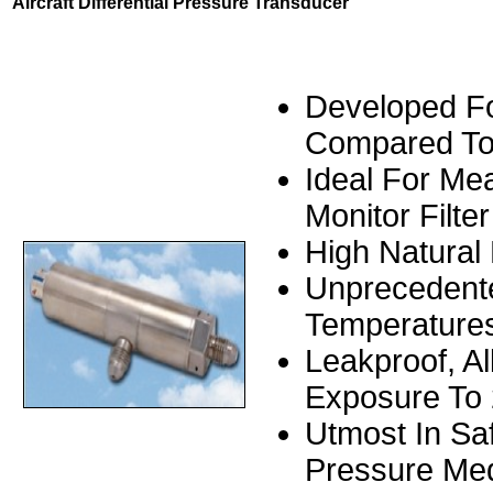
Aircraft Differential Pressure Transducer
Developed Fo
Compared To 
Ideal For Me
Monitor Filte
High Natural
Unprecedented
Temperatures
Leakproof, A
Exposure To 
Utmost In Sa
Pressure Med