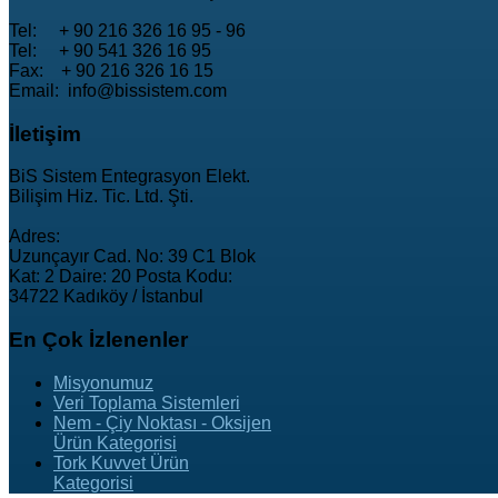
Tel: + 90 216 326 16 95 - 96
Tel: + 90 541 326 16 95
Fax: + 90 216 326 16 15
Email: info@bissistem.com
İletişim
BiS Sistem Entegrasyon Elekt.
Bilişim Hiz. Tic. Ltd. Şti.
Adres:
Uzunçayır Cad. No: 39 C1 Blok
Kat: 2 Daire: 20 Posta Kodu:
34722 Kadıköy / İstanbul
En
Çok İzlenenler
Misyonumuz
Veri Toplama Sistemleri
Nem - Çiy Noktası - Oksijen
Ürün Kategorisi
Tork Kuvvet Ürün
Kategorisi