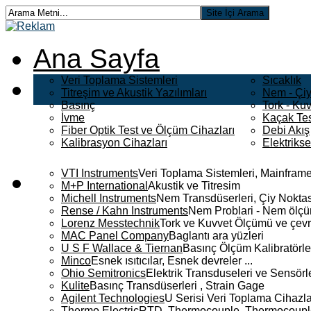
Ana Sayfa
Veri Toplama Sistemleri
Sıcaklık
Titreşim ve Akustik Yazılımları
Nem - Çiy
Basınç
Tork - Kuv
İvme
Kaçak Tes
Fiber Optik Test ve Ölçüm Cihazları
Debi Akış
Kalibrasyon Cihazları
Elektriks
VTI Instruments
Veri Toplama Sistemleri, Mainframe
M+P International
Akustik ve Titresim
Michell Instruments
Nem Transdüserleri, Çiy Noktası
Rense / Kahn Instruments
Nem Problari - Nem ölçüm
Lorenz Messtechnik
Tork ve Kuvvet Ölçümü ve çevr
MAC Panel Company
Baglantı ara yüzleri
U S F Wallace & Tiernan
Basınç Ölçüm Kalibratörle
Minco
Esnek ısıtıcılar, Esnek devreler ...
Ohio Semitronics
Elektrik Transduseleri ve Sensörler
Kulite
Basınç Transdüserleri , Strain Gage
Agilent Technologies
U Serisi Veri Toplama Cihazla
Thermo Electric
RTD, Thermocouple, Thermocouple 