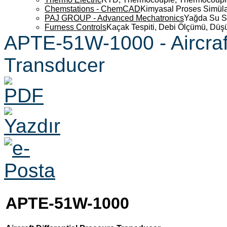
Chemstations - ChemCAD
Kimyasal Proses Simüla
PAJ GROUP - Advanced Mechatronics
Yağda Su S
Furness Controls
Kaçak Tespiti, Debi Ölçümü, Düş
APTE-51W-1000 - Aircraft
Transducer
APTE-51W-1000