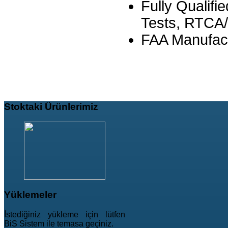
Fully Qualif
Tests, RTCA
FAA Manufact
Stoktaki
Ürünlerimiz
Yüklemeler
İstediğiniz yükleme için lütfen
BiS Sistem ile temasa geçiniz.