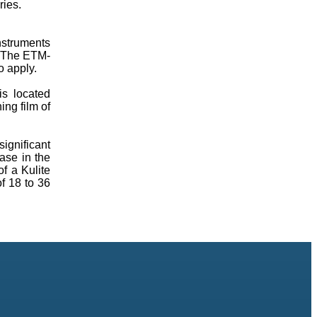
ies.
instruments
um.The ETM-
o apply.
is located
ing film of
significant
ase in the
f a Kulite
f 18 to 36