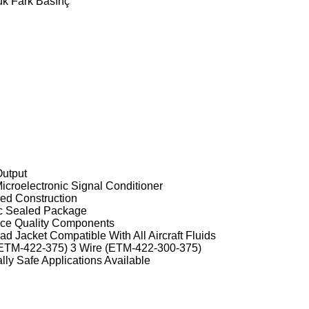
ük Fark Basınç
utput
icroelectronic Signal Conditioner
ed Construction
c Sealed Package
ce Quality Components
d Jacket Compatible With All Aircraft Fluids
(ETM-422-375) 3 Wire (ETM-422-300-375)
cally Safe Applications Available