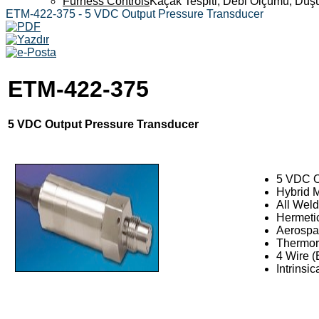
Furness Controls
Kaçak Tespiti, Debi Ölçümü, Düş
ETM-422-375 - 5 VDC Output Pressure Transducer
ETM-422-375
5 VDC Output Pressure Transducer
5 VDC O
Hybrid M
All Weld
Hermeti
Aerospa
Thermora
4 Wire 
Intrinsi