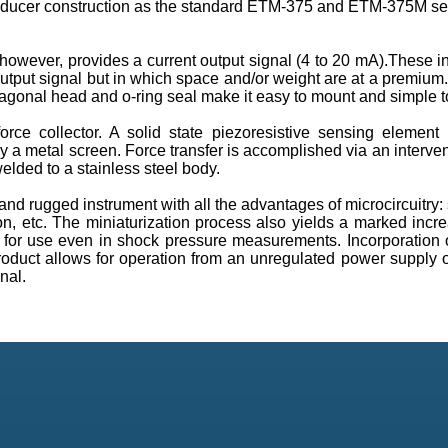
ducer construction as the standard ETM-375 and ETM-375M ser
, however, provides a current output signal (4 to 20 mA).These 
t output signal but in which space and/or weight are at a premi
agonal head and o-ring seal make it easy to mount and simple t
ce collector. A solid state piezoresistive sensing element 
 a metal screen. Force transfer is accomplished via an interven
elded to a stainless steel body.
 and rugged instrument with all the advantages of microcircuitry: 
on, etc. The miniaturization process also yields a marked incre
e for use even in shock pressure measurements. Incorporation o
product allows for operation from an unregulated power supply o
nal.