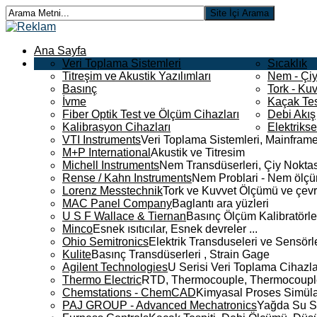
Ana Sayfa
Veri Toplama Sistemleri
Sıcaklık
Titreşim ve Akustik Yazılımları
Nem - Çiy
Basınç
Tork - Kuv
İvme
Kaçak Tes
Fiber Optik Test ve Ölçüm Cihazları
Debi Akış
Kalibrasyon Cihazları
Elektriks
VTI Instruments
Veri Toplama Sistemleri, Mainframe
M+P International
Akustik ve Titresim
Michell Instruments
Nem Transdüserleri, Çiy Noktası
Rense / Kahn Instruments
Nem Problari - Nem ölçüm
Lorenz Messtechnik
Tork ve Kuvvet Ölçümü ve çevr
MAC Panel Company
Baglantı ara yüzleri
U S F Wallace & Tiernan
Basınç Ölçüm Kalibratörle
Minco
Esnek ısıtıcılar, Esnek devreler ...
Ohio Semitronics
Elektrik Transduseleri ve Sensörler
Kulite
Basınç Transdüserleri , Strain Gage
Agilent Technologies
U Serisi Veri Toplama Cihazla
Thermo Electric
RTD, Thermocouple, Thermocouple 
Chemstations - ChemCAD
Kimyasal Proses Simüla
PAJ GROUP - Advanced Mechatronics
Yağda Su S