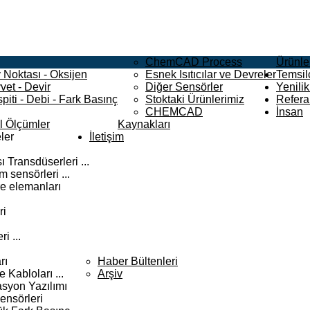
ChemCAD Process
Ürünle
 Noktası - Oksijen
Esnek Isıtıcılar ve Devreler
Temsilc
vet - Devir
Diğer Sensörler
Yenilik
piti - Debi - Fark Basınç
Stoktaki Ürünlerimiz
Refera
CHEMCAD
İnsan
el Ölçümler
Kaynakları
ler
İletişim
 Transdüserleri ...
 sensörleri ...
e elemanları
ri
i ...
rı
Haber Bültenleri
Kabloları ...
Arşiv
syon Yazılımı
ensörleri