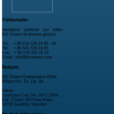
Yüklemeler
İstediğiniz yükleme için lütfen
BiS Sistem ile temasa geçiniz.
Tel: + 90 216 326 16 95 - 96
Tel: + 90 541 326 16 95
Fax: + 90 216 326 16 15
Email: info@bissistem.com
İletişim
BiS Sistem Entegrasyon Elekt.
Bilişim Hiz. Tic. Ltd. Şti.
Adres:
Uzunçayır Cad. No: 39 C1 Blok
Kat: 2 Daire: 20 Posta Kodu:
34722 Kadıköy / İstanbul