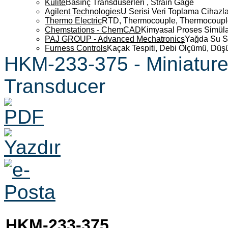
Kulite
Basınç Transdüserleri , Strain Gage
Agilent Technologies
U Serisi Veri Toplama Cihazla
Thermo Electric
RTD, Thermocouple, Thermocouple 
Chemstations - ChemCAD
Kimyasal Proses Simüla
PAJ GROUP - Advanced Mechatronics
Yağda Su S
Furness Controls
Kaçak Tespiti, Debi Ölçümü, Düş
HKM-233-375 - Miniature
Transducer
HKM-233-375