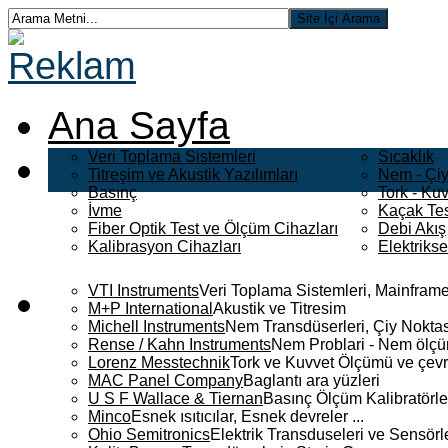
Ana Sayfa
Veri Toplama Sistemleri
Sıcaklık
Titreşim ve Akustik Yazılımları
Nem - Çiy
Basınç
Tork - Kuv
İvme
Kaçak Tes
Fiber Optik Test ve Ölçüm Cihazları
Debi Akış
Kalibrasyon Cihazları
Elektriks
VTI Instruments
Veri Toplama Sistemleri, Mainframe
M+P International
Akustik ve Titresim
Michell Instruments
Nem Transdüserleri, Çiy Noktası
Rense / Kahn Instruments
Nem Problari - Nem ölçüm
Lorenz Messtechnik
Tork ve Kuvvet Ölçümü ve çevr
MAC Panel Company
Baglantı ara yüzleri
U S F Wallace & Tiernan
Basınç Ölçüm Kalibratörle
Minco
Esnek ısıtıcılar, Esnek devreler ...
Ohio Semitronics
Elektrik Transduseleri ve Sensörler