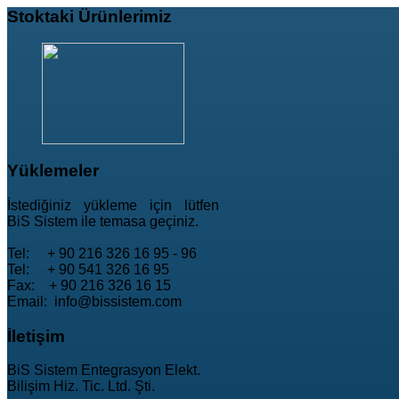
Stoktaki
Ürünlerimiz
Yüklemeler
İstediğiniz yükleme için lütfen
BiS Sistem ile temasa geçiniz.
Tel: + 90 216 326 16 95 - 96
Tel: + 90 541 326 16 95
Fax: + 90 216 326 16 15
Email: info@bissistem.com
İletişim
BiS Sistem Entegrasyon Elekt.
Bilişim Hiz. Tic. Ltd. Şti.