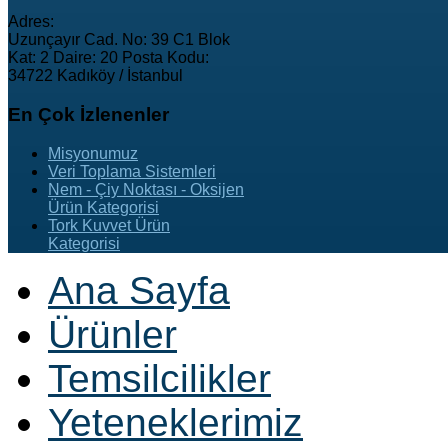
Adres:
Uzunçayır Cad. No: 39 C1 Blok
Kat: 2 Daire: 20 Posta Kodu:
34722 Kadıköy / İstanbul
En
Çok İzlenenler
Misyonumuz
Veri Toplama Sistemleri
Nem - Çiy Noktası - Oksijen
Ürün Kategorisi
Tork Kuvvet Ürün
Kategorisi
Ana Sayfa
Ürünler
Temsilcilikler
Yeteneklerimiz