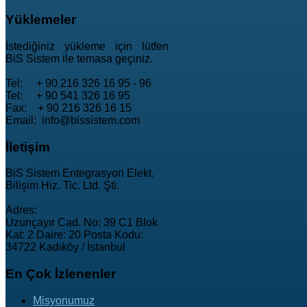
Yüklemeler
İstediğiniz yükleme için lütfen
BiS Sistem ile temasa geçiniz.
Tel: + 90 216 326 16 95 - 96
Tel: + 90 541 326 16 95
Fax: + 90 216 326 16 15
Email: info@bissistem.com
İletişim
BiS Sistem Entegrasyon Elekt.
Bilişim Hiz. Tic. Ltd. Şti.
Adres:
Uzunçayır Cad. No: 39 C1 Blok
Kat: 2 Daire: 20 Posta Kodu:
34722 Kadıköy / İstanbul
En
Çok İzlenenler
Misyonumuz