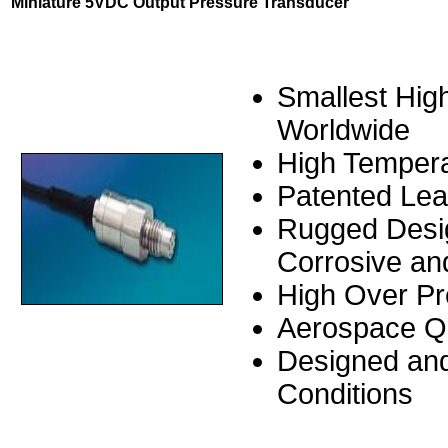
Miniature 5VDC Output Pressure Transducer
Smallest Hig
Worldwide
High Tempera
Patented Lea
Rugged Desig
Corrosive an
High Over Pr
Aerospace Q
Designed and
Conditions