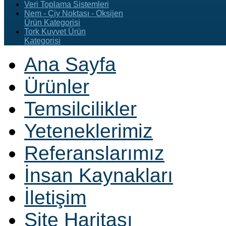
Veri Toplama Sistemleri
Nem - Çiy Noktası - Oksijen
Ürün Kategorisi
Tork Kuvvet Ürün
Kategorisi
Ana Sayfa
Ürünler
Temsilcilikler
Yeteneklerimiz
Referanslarımız
İnsan Kaynakları
İletişim
Site Haritası