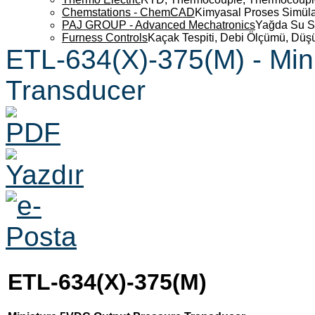
Chemstations - ChemCAD
Kimyasal Proses Simüla
PAJ GROUP - Advanced Mechatronics
Yağda Su S
Furness Controls
Kaçak Tespiti, Debi Ölçümü, Düş
ETL-634(X)-375(M) - Min
Transducer
ETL-634(X)-375(M)