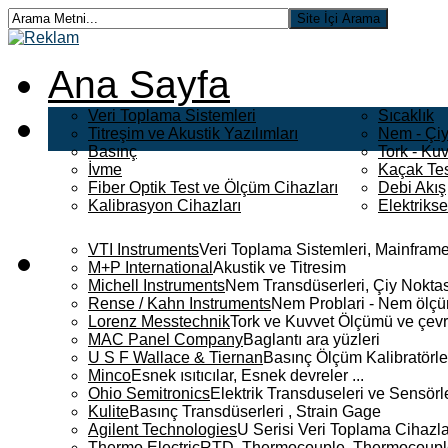
Ana Sayfa
Veri Toplama Sistemleri
Sıcaklık
Titreşim ve Akustik Yazılımları
Nem - Çiy
Basınç
Tork - Kuv
İvme
Kaçak Tes
Fiber Optik Test ve Ölçüm Cihazları
Debi Akış
Kalibrasyon Cihazları
Elektriks
VTI Instruments
Veri Toplama Sistemleri, Mainframe
M+P International
Akustik ve Titresim
Michell Instruments
Nem Transdüserleri, Çiy Noktası
Rense / Kahn Instruments
Nem Problari - Nem ölçüm
Lorenz Messtechnik
Tork ve Kuvvet Ölçümü ve çevr
MAC Panel Company
Baglantı ara yüzleri
U S F Wallace & Tiernan
Basınç Ölçüm Kalibratörle
Minco
Esnek ısıtıcılar, Esnek devreler ...
Ohio Semitronics
Elektrik Transduseleri ve Sensörler
Kulite
Basınç Transdüserleri , Strain Gage
Agilent Technologies
U Serisi Veri Toplama Cihazla
Thermo Electric
RTD, Thermocouple, Thermocouple 