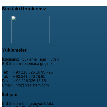
Stoktaki
Ürünlerimiz
Yüklemeler
İstediğiniz yükleme için lütfen
BiS Sistem ile temasa geçiniz.
Tel: + 90 216 326 16 95 - 96
Tel: + 90 541 326 16 95
Fax: + 90 216 326 16 15
Email: info@bissistem.com
İletişim
BiS Sistem Entegrasyon Elekt.