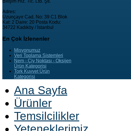
Bilişim Hiz. Tic. Ltd. Şti.
Adres:
Uzunçayır Cad. No: 39 C1 Blok
Kat: 2 Daire: 20 Posta Kodu:
34722 Kadıköy / İstanbul
En
Çok İzlenenler
Misyonumuz
Veri Toplama Sistemleri
Nem - Çiy Noktası - Oksijen
Ürün Kategorisi
Tork Kuvvet Ürün
Kategorisi
Ana Sayfa
Ürünler
Temsilcilikler
Yeteneklerimiz