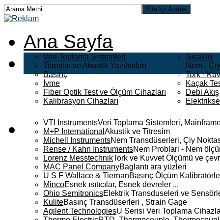
Ana Sayfa
Veri Toplama Sistemleri
Sıcaklık
Titreşim ve Akustik Yazılımları
Nem - Çiy
Basınç
Tork - Kuv
İvme
Kaçak Tes
Fiber Optik Test ve Ölçüm Cihazları
Debi Akış
Kalibrasyon Cihazları
Elektriks
VTI Instruments
Veri Toplama Sistemleri, Mainframe
M+P International
Akustik ve Titresim
Michell Instruments
Nem Transdüserleri, Çiy Noktası
Rense / Kahn Instruments
Nem Problari - Nem ölçüm
Lorenz Messtechnik
Tork ve Kuvvet Ölçümü ve çevr
MAC Panel Company
Baglantı ara yüzleri
U S F Wallace & Tiernan
Basınç Ölçüm Kalibratörle
Minco
Esnek ısıtıcılar, Esnek devreler ...
Ohio Semitronics
Elektrik Transduseleri ve Sensörler
Kulite
Basınç Transdüserleri , Strain Gage
Agilent Technologies
U Serisi Veri Toplama Cihazla
Thermo Electric
RTD, Thermocouple, Thermocouple 