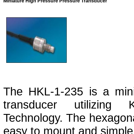
Miniature High Pressure Pressure Transducer
The HKL-1-235 is a mini
transducer utilizing 
Technology. The hexagona
easy to mount and simple 