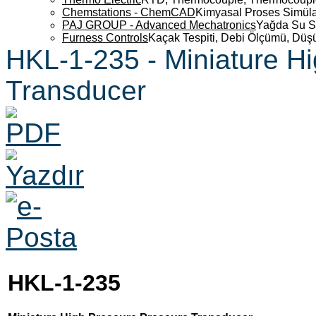
Chemstations - ChemCAD
Kimyasal Proses Simüla
PAJ GROUP - Advanced Mechatronics
Yağda Su S
Furness Controls
Kaçak Tespiti, Debi Ölçümü, Düş
HKL-1-235 - Miniature H
Transducer
HKL-1-235