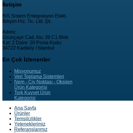
İletişim
BiS Sistem Entegrasyon Elekt.
Bilişim Hiz. Tic. Ltd. Şti.
Adres:
Uzunçayır Cad. No: 39 C1 Blok
Kat: 2 Daire: 20 Posta Kodu:
34722 Kadıköy / İstanbul
En
Çok İzlenenler
Misyonumuz
Veri Toplama Sistemleri
Nem - Çiy Noktası - Oksijen
Ürün Kategorisi
Tork Kuvvet Ürün
Kategorisi
Ana Sayfa
Ürünler
Temsilcilikler
Yeteneklerimiz
Referanslarımız