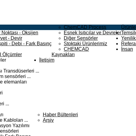
ChemCAD Process
Ürünle
 Noktası - Oksijen
Esnek Isıtıcılar ve Devreler
Temsilc
vet - Devir
Diğer Sensörler
Yenilik
piti - Debi - Fark Basınç
Stoktaki Ürünlerimiz
Refera
CHEMCAD
İnsan
el Ölçümler
Kaynakları
ler
İletişim
 Transdüserleri ...
 sensörleri ...
e elemanları
ri
i ...
rı
Haber Bültenleri
Kabloları ...
Arşiv
syon Yazılımı
ensörleri