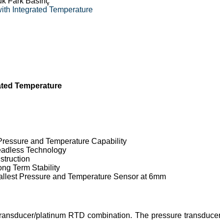
ük Fark Basınç
ith Integrated Temperature
ated Temperature
ressure and Temperature Capability
eadless Technology
truction
ong Term Stability
allest Pressure and Temperature Sensor at 6mm
transducer/platinum RTD combination. The pressure transducer 