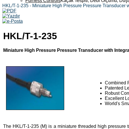
Furness Controls
Kaçak Tespiti, Debi Ölçümü, Düş
HKL/T-1-235 - Miniature High Pressure Pressure Transducer w
HKL/T-1-235
Miniature High Pressure Pressure Transducer with Integr
Combined P
Patented L
Robust Cons
Excellent L
World's Sm
The HKL/T-1-235 (M) is a miniature threaded high pressure 