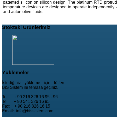
patented silicon on silicon design. The platinum RTD protr
temperature devices are designed to operate independently. A
and automotive fluids.
Stoktaki
Ürünlerimiz
Yüklemeler
İstediğiniz yükleme için lütfen
BiS Sistem ile temasa geçiniz.
Tel: + 90 216 326 16 95 - 96
Tel: + 90 541 326 16 95
Fax: + 90 216 326 16 15
Email: info@bissistem.com