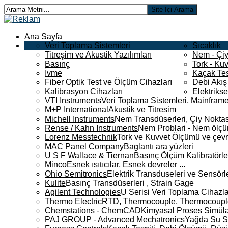
Ana Sayfa
Veri Toplama Sistemleri
Sıcaklık
Titreşim ve Akustik Yazılımları
Nem - Çiy
Basınç
Tork - Kuv
İvme
Kaçak Tes
Fiber Optik Test ve Ölçüm Cihazları
Debi Akış
Kalibrasyon Cihazları
Elektriks
VTI Instruments
Veri Toplama Sistemleri, Mainframe
M+P International
Akustik ve Titresim
Michell Instruments
Nem Transdüserleri, Çiy Noktası
Rense / Kahn Instruments
Nem Problari - Nem ölçüm
Lorenz Messtechnik
Tork ve Kuvvet Ölçümü ve çevr
MAC Panel Company
Baglantı ara yüzleri
U S F Wallace & Tiernan
Basınç Ölçüm Kalibratörle
Minco
Esnek ısıtıcılar, Esnek devreler ...
Ohio Semitronics
Elektrik Transduseleri ve Sensörler
Kulite
Basınç Transdüserleri , Strain Gage
Agilent Technologies
U Serisi Veri Toplama Cihazla
Thermo Electric
RTD, Thermocouple, Thermocouple 
Chemstations - ChemCAD
Kimyasal Proses Simüla
PAJ GROUP - Advanced Mechatronics
Yağda Su S