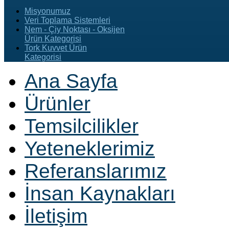
Misyonumuz
Veri Toplama Sistemleri
Nem - Çiy Noktası - Oksijen
Ürün Kategorisi
Tork Kuvvet Ürün
Kategorisi
Ana Sayfa
Ürünler
Temsilcilikler
Yeteneklerimiz
Referanslarımız
İnsan Kaynakları
İletişim