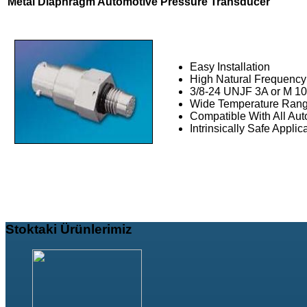
Metal Diaphragm Automotive Pressure Transducer
Easy Installation
High Natural Frequency
3/8-24 UNJF 3A or M 10
Wide Temperature Ran
Compatible With All Aut
Intrinsically Safe Applic
Stoktaki
Ürünlerimiz