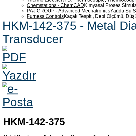
Chemstations - ChemCAD
Kimyasal Proses Simüla
PAJ GROUP - Advanced Mechatronics
Yağda Su S
Furness Controls
Kaçak Tespiti, Debi Ölçümü, Düş
HKM-142-375 - Metal Di
Transducer
HKM-142-375