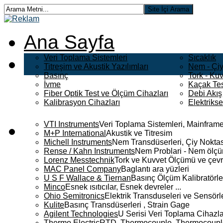
Ana Sayfa
Veri Toplama Sistemleri
Sıcaklık
Titreşim ve Akustik Yazılımları
Nem - Çiy
Basınç
Tork - Kuv
İvme
Kaçak Tes
Fiber Optik Test ve Ölçüm Cihazları
Debi Akış
Kalibrasyon Cihazları
Elektriks
VTI Instruments
Veri Toplama Sistemleri, Mainframe
M+P International
Akustik ve Titresim
Michell Instruments
Nem Transdüserleri, Çiy Noktası
Rense / Kahn Instruments
Nem Problari - Nem ölçüm
Lorenz Messtechnik
Tork ve Kuvvet Ölçümü ve çevr
MAC Panel Company
Baglantı ara yüzleri
U S F Wallace & Tiernan
Basınç Ölçüm Kalibratörle
Minco
Esnek ısıtıcılar, Esnek devreler ...
Ohio Semitronics
Elektrik Transduseleri ve Sensörler
Kulite
Basınç Transdüserleri , Strain Gage
Agilent Technologies
U Serisi Veri Toplama Cihazla
Thermo Electric
RTD, Thermocouple, Thermocouple 