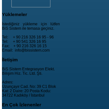
Yüklemeler
İstediğiniz yükleme için lütfen
BiS Sistem ile temasa geçiniz.
Tel: + 90 216 326 16 95 - 96
Tel: + 90 541 326 16 95
Fax: + 90 216 326 16 15
Email: info@bissistem.com
İletişim
BiS Sistem Entegrasyon Elekt.
Bilişim Hiz. Tic. Ltd. Şti.
Adres:
Uzunçayır Cad. No: 39 C1 Blok
Kat: 2 Daire: 20 Posta Kodu:
34722 Kadıköy / İstanbul
En
Çok İzlenenler