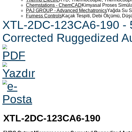
Chemstations - ChemCAD
Kimyasal Proses Simüla
PAJ GROUP - Advanced Mechatronics
Yağda Su S
Furness Controls
Kaçak Tespiti, Debi Ölçümü, Düş
XTL-2DC-123CA6-190 - 
Corrected Ruggedized A
XTL-2DC-123CA6-190