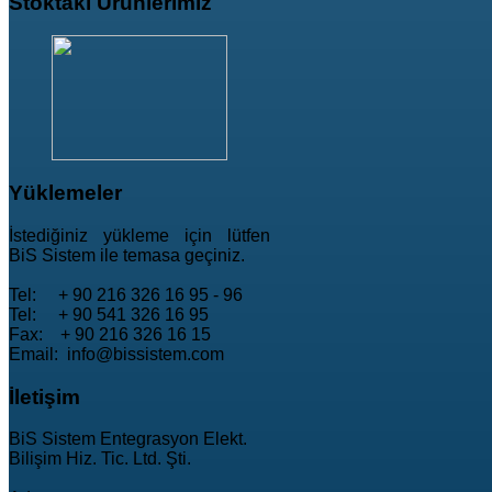
Stoktaki
Ürünlerimiz
Yüklemeler
İstediğiniz yükleme için lütfen
BiS Sistem ile temasa geçiniz.
Tel: + 90 216 326 16 95 - 96
Tel: + 90 541 326 16 95
Fax: + 90 216 326 16 15
Email: info@bissistem.com
İletişim
BiS Sistem Entegrasyon Elekt.
Bilişim Hiz. Tic. Ltd. Şti.