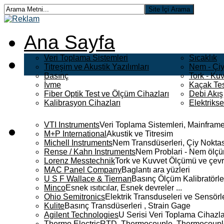
Ana Sayfa
Veri Toplama Sistemleri
Sıcaklık
Titreşim ve Akustik Yazılımları
Nem - Çiy
Basınç
Tork - Kuv
İvme
Kaçak Tes
Fiber Optik Test ve Ölçüm Cihazları
Debi Akış
Kalibrasyon Cihazları
Elektriks
VTI Instruments
Veri Toplama Sistemleri, Mainframe
M+P International
Akustik ve Titresim
Michell Instruments
Nem Transdüserleri, Çiy Noktası
Rense / Kahn Instruments
Nem Problari - Nem ölçüm
Lorenz Messtechnik
Tork ve Kuvvet Ölçümü ve çevr
MAC Panel Company
Baglantı ara yüzleri
U S F Wallace & Tiernan
Basınç Ölçüm Kalibratörle
Minco
Esnek ısıtıcılar, Esnek devreler ...
Ohio Semitronics
Elektrik Transduseleri ve Sensörler
Kulite
Basınç Transdüserleri , Strain Gage
Agilent Technologies
U Serisi Veri Toplama Cihazla
Thermo Electric
RTD, Thermocouple, Thermocouple 