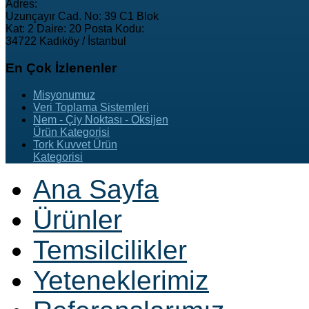
Adres:
Uzunçayır Cad. No: 39 C1 Blok
Kat: 2 Daire: 20 Posta Kodu:
34722 Kadıköy / İstanbul
En
Çok İzlenenler
Misyonumuz
Veri Toplama Sistemleri
Nem - Çiy Noktası - Oksijen
Ürün Kategorisi
Tork Kuvvet Ürün
Kategorisi
Ana Sayfa
Ürünler
Temsilcilikler
Yeteneklerimiz