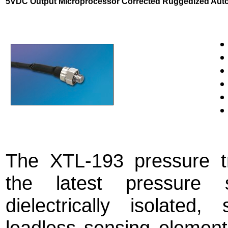
5VDC Output Microprocessor Corrected Ruggedized Aut
The XTL-193 pressure tr
the latest pressure s
dielectrically isolated,
leadless sensing element