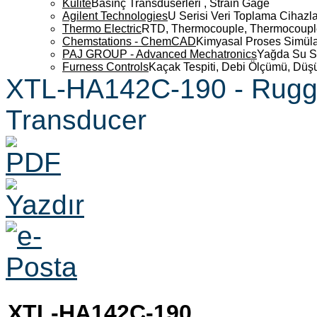
Kulite
Basınç Transdüserleri , Strain Gage
Agilent Technologies
U Serisi Veri Toplama Cihazla
Thermo Electric
RTD, Thermocouple, Thermocouple 
Chemstations - ChemCAD
Kimyasal Proses Simüla
PAJ GROUP - Advanced Mechatronics
Yağda Su S
Furness Controls
Kaçak Tespiti, Debi Ölçümü, Düş
XTL-HA142C-190 - Rugge
Transducer
XTL-HA142C-190