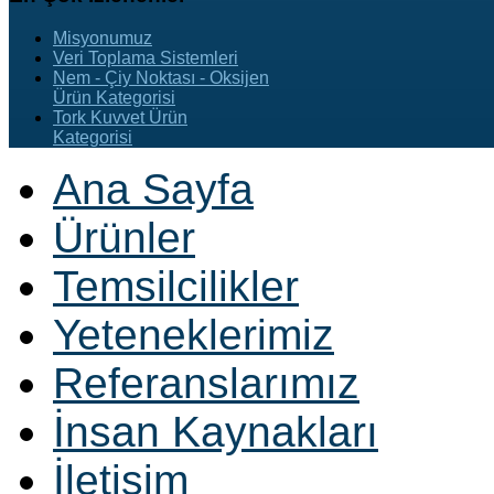
Misyonumuz
Veri Toplama Sistemleri
Nem - Çiy Noktası - Oksijen
Ürün Kategorisi
Tork Kuvvet Ürün
Kategorisi
Ana Sayfa
Ürünler
Temsilcilikler
Yeteneklerimiz
Referanslarımız
İnsan Kaynakları
İletişim