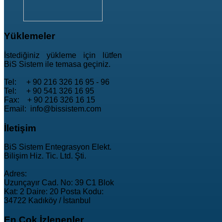
Yüklemeler
İstediğiniz yükleme için lütfen
BiS Sistem ile temasa geçiniz.
Tel: + 90 216 326 16 95 - 96
Tel: + 90 541 326 16 95
Fax: + 90 216 326 16 15
Email: info@bissistem.com
İletişim
BiS Sistem Entegrasyon Elekt.
Bilişim Hiz. Tic. Ltd. Şti.
Adres:
Uzunçayır Cad. No: 39 C1 Blok
Kat: 2 Daire: 20 Posta Kodu:
34722 Kadıköy / İstanbul
En
Çok İzlenenler