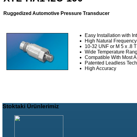
Ruggedized Automotive Pressure Transducer
Easy Installation with I
High Natural Frequency
10-32 UNF or M 5 x .8 
Wide Temperature Ran
Compatible With Most A
Patented Leadless Tec
High Accuracy
Stoktaki
Ürünlerimiz