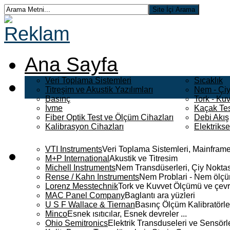
Ana Sayfa
Veri Toplama Sistemleri
Sıcaklık
Titreşim ve Akustik Yazılımları
Nem - Çiy
Basınç
Tork - Kuv
İvme
Kaçak Tes
Fiber Optik Test ve Ölçüm Cihazları
Debi Akış
Kalibrasyon Cihazları
Elektriks
VTI Instruments
Veri Toplama Sistemleri, Mainframe
M+P International
Akustik ve Titresim
Michell Instruments
Nem Transdüserleri, Çiy Noktası
Rense / Kahn Instruments
Nem Problari - Nem ölçüm
Lorenz Messtechnik
Tork ve Kuvvet Ölçümü ve çevr
MAC Panel Company
Baglantı ara yüzleri
U S F Wallace & Tiernan
Basınç Ölçüm Kalibratörle
Minco
Esnek ısıtıcılar, Esnek devreler ...
Ohio Semitronics
Elektrik Transduseleri ve Sensörler