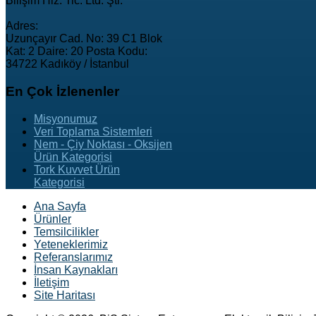
Bilişim Hiz. Tic. Ltd. Şti.
Adres:
Uzunçayır Cad. No: 39 C1 Blok
Kat: 2 Daire: 20 Posta Kodu:
34722 Kadıköy / İstanbul
En
Çok İzlenenler
Misyonumuz
Veri Toplama Sistemleri
Nem - Çiy Noktası - Oksijen
Ürün Kategorisi
Tork Kuvvet Ürün
Kategorisi
Ana Sayfa
Ürünler
Temsilcilikler
Yeteneklerimiz
Referanslarımız
İnsan Kaynakları
İletişim
Site Haritası