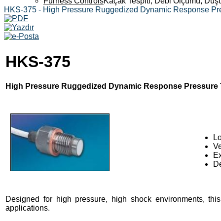
Furness Controls
Kaçak Tespiti, Debi Ölçümü, Düş
HKS-375 - High Pressure Ruggedized Dynamic Response Pre
HKS-375
High Pressure Ruggedized Dynamic Response Pressure 
L
Ve
Ex
De
Designed for high pressure, high shock environments, this
applications.