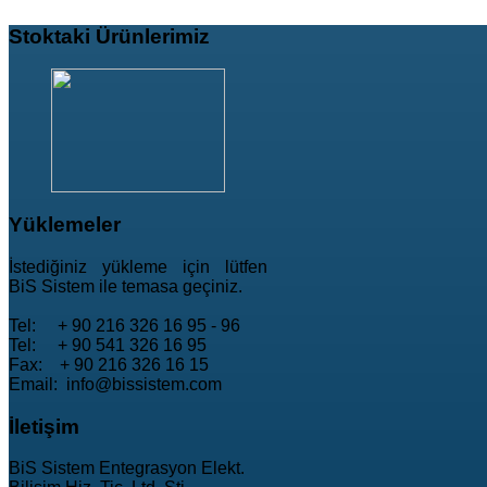
Stoktaki
Ürünlerimiz
Yüklemeler
İstediğiniz yükleme için lütfen
BiS Sistem ile temasa geçiniz.
Tel: + 90 216 326 16 95 - 96
Tel: + 90 541 326 16 95
Fax: + 90 216 326 16 15
Email: info@bissistem.com
İletişim
BiS Sistem Entegrasyon Elekt.