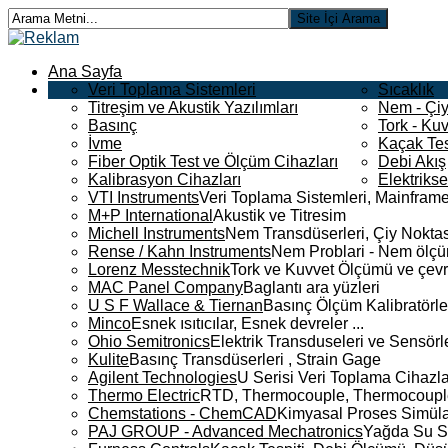
Ana Sayfa
Veri Toplama Sistemleri
Sıcaklık
Titreşim ve Akustik Yazılımları
Nem - Çiy
Basınç
Tork - Kuv
İvme
Kaçak Tes
Fiber Optik Test ve Ölçüm Cihazları
Debi Akış
Kalibrasyon Cihazları
Elektriks
VTI Instruments
Veri Toplama Sistemleri, Mainframe
M+P International
Akustik ve Titresim
Michell Instruments
Nem Transdüserleri, Çiy Noktası
Rense / Kahn Instruments
Nem Problari - Nem ölçüm
Lorenz Messtechnik
Tork ve Kuvvet Ölçümü ve çevr
MAC Panel Company
Baglantı ara yüzleri
U S F Wallace & Tiernan
Basınç Ölçüm Kalibratörle
Minco
Esnek ısıtıcılar, Esnek devreler ...
Ohio Semitronics
Elektrik Transduseleri ve Sensörler
Kulite
Basınç Transdüserleri , Strain Gage
Agilent Technologies
U Serisi Veri Toplama Cihazla
Thermo Electric
RTD, Thermocouple, Thermocouple 
Chemstations - ChemCAD
Kimyasal Proses Simüla
PAJ GROUP - Advanced Mechatronics
Yağda Su S