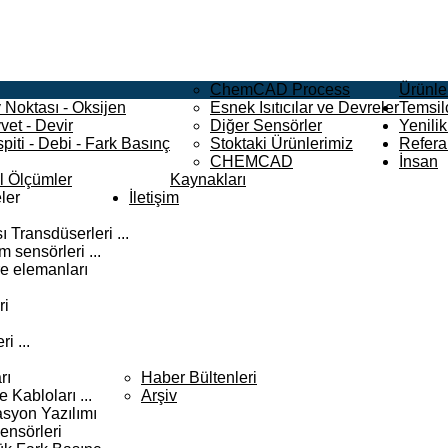
ChemCAD Process
Ürünle
 Noktası - Oksijen
Esnek Isıtıcılar ve Devreler
Temsilc
vet - Devir
Diğer Sensörler
Yenilik
piti - Debi - Fark Basınç
Stoktaki Ürünlerimiz
Refera
CHEMCAD
İnsan
el Ölçümler
Kaynakları
ler
İletişim
 Transdüserleri ...
 sensörleri ...
e elemanları
ri
i ...
rı
Haber Bültenleri
Kabloları ...
Arşiv
syon Yazılımı
ensörleri