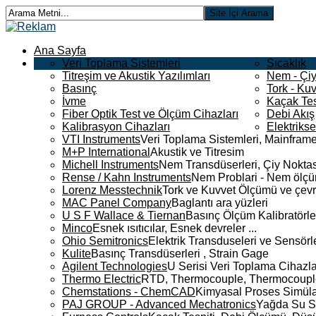
Ana Sayfa
Veri Toplama Sistemleri
Sıcaklık
Titreşim ve Akustik Yazılımları
Nem - Çiy
Basınç
Tork - Kuv
İvme
Kaçak Tes
Fiber Optik Test ve Ölçüm Cihazları
Debi Akış
Kalibrasyon Cihazları
Elektriks
VTI Instruments
Veri Toplama Sistemleri, Mainframe
M+P International
Akustik ve Titresim
Michell Instruments
Nem Transdüserleri, Çiy Noktası
Rense / Kahn Instruments
Nem Problari - Nem ölçüm
Lorenz Messtechnik
Tork ve Kuvvet Ölçümü ve çevr
MAC Panel Company
Baglantı ara yüzleri
U S F Wallace & Tiernan
Basınç Ölçüm Kalibratörle
Minco
Esnek ısıtıcılar, Esnek devreler ...
Ohio Semitronics
Elektrik Transduseleri ve Sensörler
Kulite
Basınç Transdüserleri , Strain Gage
Agilent Technologies
U Serisi Veri Toplama Cihazla
Thermo Electric
RTD, Thermocouple, Thermocouple 
Chemstations - ChemCAD
Kimyasal Proses Simüla
PAJ GROUP - Advanced Mechatronics
Yağda Su S