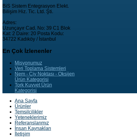
BiS Sistem Entegrasyon Elekt.
Bilişim Hiz. Tic. Ltd. Şti.
Adres:
Uzunçayır Cad. No: 39 C1 Blok
Kat: 2 Daire: 20 Posta Kodu:
34722 Kadıköy / İstanbul
En
Çok İzlenenler
Misyonumuz
Veri Toplama Sistemleri
Nem - Çiy Noktası - Oksijen
Ürün Kategorisi
Tork Kuvvet Ürün
Kategorisi
Ana Sayfa
Ürünler
Temsilcilikler
Yeteneklerimiz
Referanslarımız
İnsan Kaynakları
İletişim