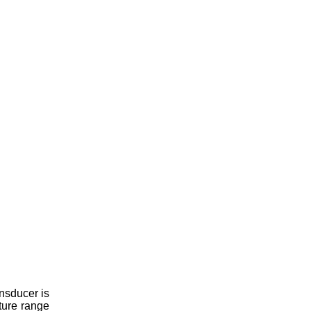
ansducer is
ture range