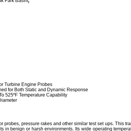
ük Fark Basınç
for Turbine Engine Probes
ned for Both Static and Dynamic Response
To 525ºF Temperature Capability
iameter
 probes, pressure rakes and other similar test set ups. This tr
ts in benign or harsh environments. Its wide operating tempera