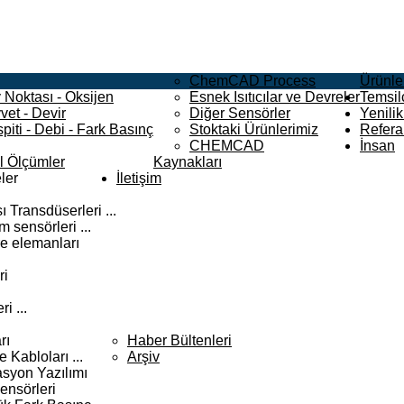
ChemCAD Process
Ürünle
 Noktası - Oksijen
Esnek Isıtıcılar ve Devreler
Temsilc
vet - Devir
Diğer Sensörler
Yenilik
piti - Debi - Fark Basınç
Stoktaki Ürünlerimiz
Refera
CHEMCAD
İnsan
el Ölçümler
Kaynakları
ler
İletişim
 Transdüserleri ...
 sensörleri ...
e elemanları
ri
i ...
rı
Haber Bültenleri
Kabloları ...
Arşiv
syon Yazılımı
ensörleri