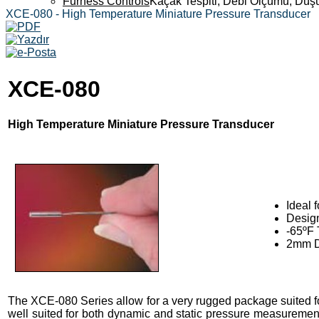
Furness Controls
Kaçak Tespiti, Debi Ölçümü, Düş
XCE-080 - High Temperature Miniature Pressure Transducer
XCE-080
High Temperature Miniature Pressure Transducer
Ideal 
Desig
-65ºF 
2mm D
The XCE-080 Series allow for a very rugged package suited for
well suited for both dynamic and static pressure measuremen