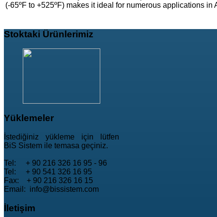
(-65ºF to +525ºF) makes it ideal for numerous applications in 
Stoktaki
Ürünlerimiz
Yüklemeler
İstediğiniz yükleme için lütfen
BiS Sistem ile temasa geçiniz.
Tel: + 90 216 326 16 95 - 96
Tel: + 90 541 326 16 95
Fax: + 90 216 326 16 15
Email: info@bissistem.com
İletişim