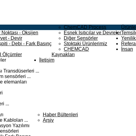
ChemCAD Process
Ürünle
 Noktası - Oksijen
Esnek Isıtıcılar ve Devreler
Temsilc
vet - Devir
Diğer Sensörler
Yenilik
piti - Debi - Fark Basınç
Stoktaki Ürünlerimiz
Refera
CHEMCAD
İnsan
el Ölçümler
Kaynakları
ler
İletişim
 Transdüserleri ...
 sensörleri ...
e elemanları
ri
i ...
rı
Haber Bültenleri
Kabloları ...
Arşiv
syon Yazılımı
ensörleri