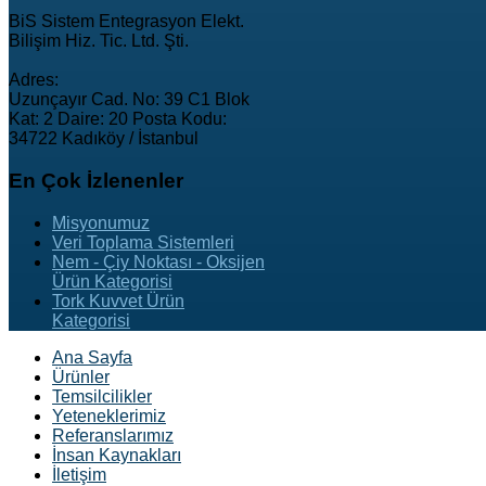
BiS Sistem Entegrasyon Elekt.
Bilişim Hiz. Tic. Ltd. Şti.
Adres:
Uzunçayır Cad. No: 39 C1 Blok
Kat: 2 Daire: 20 Posta Kodu:
34722 Kadıköy / İstanbul
En
Çok İzlenenler
Misyonumuz
Veri Toplama Sistemleri
Nem - Çiy Noktası - Oksijen
Ürün Kategorisi
Tork Kuvvet Ürün
Kategorisi
Ana Sayfa
Ürünler
Temsilcilikler
Yeteneklerimiz
Referanslarımız
İnsan Kaynakları
İletişim