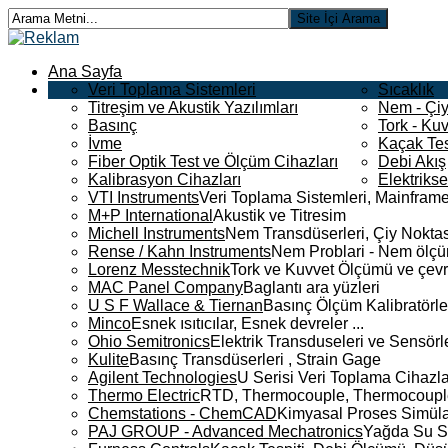
Ana Sayfa
Veri Toplama Sistemleri
Sıcaklık
Titreşim ve Akustik Yazılımları
Nem - Çiy
Basınç
Tork - Kuv
İvme
Kaçak Tes
Fiber Optik Test ve Ölçüm Cihazları
Debi Akış
Kalibrasyon Cihazları
Elektriks
VTI Instruments
Veri Toplama Sistemleri, Mainframe
M+P International
Akustik ve Titresim
Michell Instruments
Nem Transdüserleri, Çiy Noktası
Rense / Kahn Instruments
Nem Problari - Nem ölçüm
Lorenz Messtechnik
Tork ve Kuvvet Ölçümü ve çevr
MAC Panel Company
Baglantı ara yüzleri
U S F Wallace & Tiernan
Basınç Ölçüm Kalibratörle
Minco
Esnek ısıtıcılar, Esnek devreler ...
Ohio Semitronics
Elektrik Transduseleri ve Sensörler
Kulite
Basınç Transdüserleri , Strain Gage
Agilent Technologies
U Serisi Veri Toplama Cihazla
Thermo Electric
RTD, Thermocouple, Thermocouple 
Chemstations - ChemCAD
Kimyasal Proses Simüla
PAJ GROUP - Advanced Mechatronics
Yağda Su S