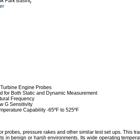
ük Fark Basınç
er
r Turbine Engine Probes
d for Both Static and Dynamic Measurement
tural Frequency
w G Sensitivity
perature Capability -65ºF to 525ºF
 probes, pressure rakes and other similar test set ups. This tr
ts in benign or harsh environments. Its wide operating tempera