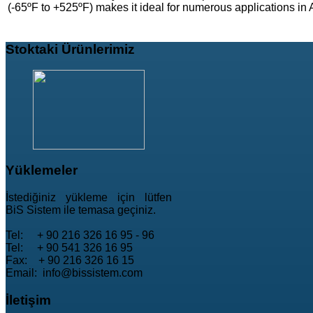
(-65ºF to +525ºF) makes it ideal for numerous applications in 
Stoktaki
Ürünlerimiz
Yüklemeler
İstediğiniz yükleme için lütfen
BiS Sistem ile temasa geçiniz.
Tel: + 90 216 326 16 95 - 96
Tel: + 90 541 326 16 95
Fax: + 90 216 326 16 15
Email: info@bissistem.com
İletişim