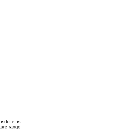
ansducer is
ture range