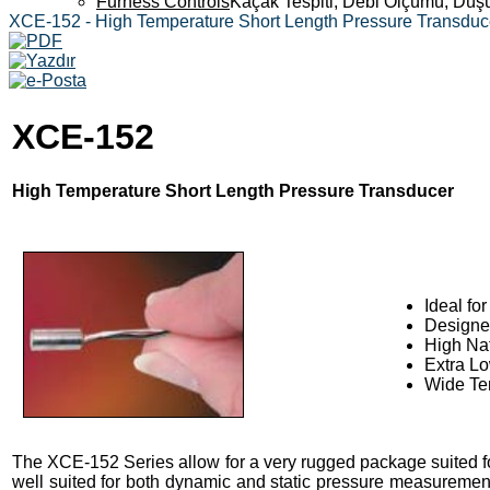
Furness Controls
Kaçak Tespiti, Debi Ölçümü, Düş
XCE-152 - High Temperature Short Length Pressure Transduc
XCE-152
High Temperature Short Length Pressure Transducer
Ideal fo
Designe
High Na
Extra Lo
Wide Tem
The XCE-152 Series allow for a very rugged package suited for
well suited for both dynamic and static pressure measuremen