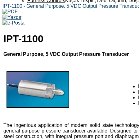
Furness Controls
Kaçak Tespiti, Debi Ölçümü, Düş
IPT-1100 - General Purpose, 5 VDC Output Pressure Transdu
IPT-1100
General Purpose, 5 VDC Output Pressure Transducer
The ingenious application of modern solid state technolo
general purpose pressure transducer available. Designed to m
steel construction, with integral pressure port and diaphra