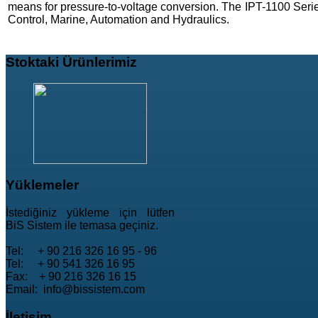
means for pressure-to-voltage conversion. The IPT-1100 Series 
Control, Marine, Automation and Hydraulics.
Stoktaki
Ürünlerimiz
Yüklemeler
İstediğiniz yükleme için lütfen
BiS Sistem ile temasa geçiniz.
Tel: + 90 216 326 16 95 - 96
Tel: + 90 541 326 16 95
Fax: + 90 216 326 16 15
Email: info@bissistem.com
İletişim