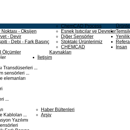
ChemCAD Process
Ürünle
 Noktası - Oksijen
Esnek Isıtıcılar ve Devreler
Temsilc
vet - Devir
Diğer Sensörler
Yenilik
piti - Debi - Fark Basınç
Stoktaki Ürünlerimiz
Refera
CHEMCAD
İnsan
el Ölçümler
Kaynakları
ler
İletişim
 Transdüserleri ...
 sensörleri ...
e elemanları
ri
i ...
rı
Haber Bültenleri
Kabloları ...
Arşiv
syon Yazılımı
ensörleri