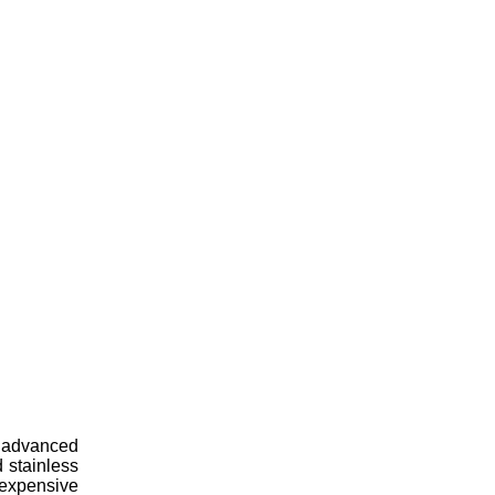
t advanced
 stainless
nexpensive