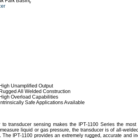
ük Fark Basınç
cer
High Unamplified Output
Rugged All Welded Construction
High Overload Capabilities
Intrinsically Safe Applications Available
gy to transducer sensing makes the IPT-1100 Series the mos
easure liquid or gas pressure, the transducer is of all-welded
gm. The IPT-1100 provides an extremely rugged, accurate and i