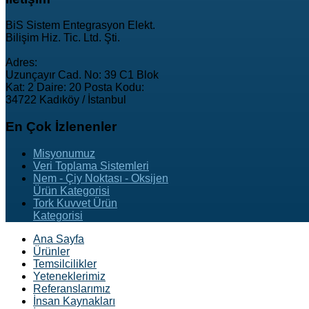
BiS Sistem Entegrasyon Elekt.
Bilişim Hiz. Tic. Ltd. Şti.
Adres:
Uzunçayır Cad. No: 39 C1 Blok
Kat: 2 Daire: 20 Posta Kodu:
34722 Kadıköy / İstanbul
En
Çok İzlenenler
Misyonumuz
Veri Toplama Sistemleri
Nem - Çiy Noktası - Oksijen
Ürün Kategorisi
Tork Kuvvet Ürün
Kategorisi
Ana Sayfa
Ürünler
Temsilcilikler
Yeteneklerimiz
Referanslarımız
İnsan Kaynakları