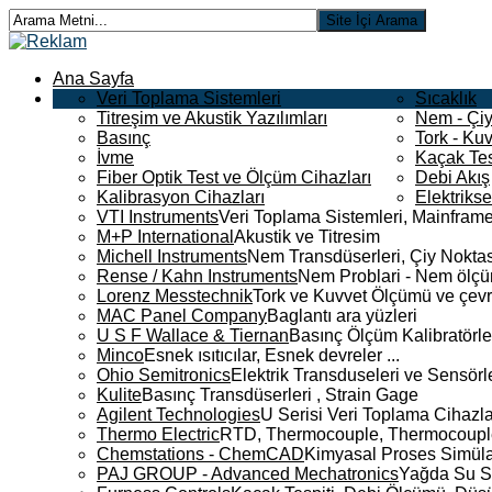
Ana Sayfa
Veri Toplama Sistemleri
Sıcaklık
Titreşim ve Akustik Yazılımları
Nem - Çiy
Basınç
Tork - Kuv
İvme
Kaçak Tes
Fiber Optik Test ve Ölçüm Cihazları
Debi Akış
Kalibrasyon Cihazları
Elektriks
VTI Instruments
Veri Toplama Sistemleri, Mainframe
M+P International
Akustik ve Titresim
Michell Instruments
Nem Transdüserleri, Çiy Noktası
Rense / Kahn Instruments
Nem Problari - Nem ölçüm
Lorenz Messtechnik
Tork ve Kuvvet Ölçümü ve çevr
MAC Panel Company
Baglantı ara yüzleri
U S F Wallace & Tiernan
Basınç Ölçüm Kalibratörle
Minco
Esnek ısıtıcılar, Esnek devreler ...
Ohio Semitronics
Elektrik Transduseleri ve Sensörler
Kulite
Basınç Transdüserleri , Strain Gage
Agilent Technologies
U Serisi Veri Toplama Cihazla
Thermo Electric
RTD, Thermocouple, Thermocouple 
Chemstations - ChemCAD
Kimyasal Proses Simüla
PAJ GROUP - Advanced Mechatronics
Yağda Su S