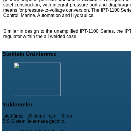
steel construction, with integral pressure port and diaphra
means for pressure-to-voltage conversion. The IPT-1100 Series 
Control, Marine, Automation and Hydraulics.
Similar in design to the unamplified IPT-1100 Series, the IPT
regulator within the all welded case.
Stoktaki
Ürünlerimiz
Yüklemeler
İstediğiniz yükleme için lütfen
BiS Sistem ile temasa geçiniz.