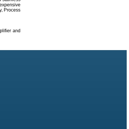
nexpensive
ry, Process
lifier and