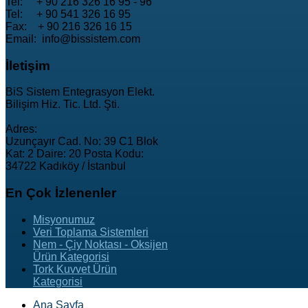
Tel: + 90 216 326 16 95 - 96
Tel: + 90 541 326 16 95
Fax: + 90 216 326 16 15
Email: info@bissistem.com
İletişim
BiS Sistem Entegrasyon Elekt.
Bilişim Hiz. Tic. Ltd. Şti.
Adres:
Uzunçayır Cad. No: 39 C1 Blok
Kat: 2 Daire: 20 Posta Kodu:
34722 Kadıköy / İstanbul
En
Çok İzlenenler
Misyonumuz
Veri Toplama Sistemleri
Nem - Çiy Noktası - Oksijen
Ürün Kategorisi
Tork Kuvvet Ürün
Kategorisi
Ana Sayfa