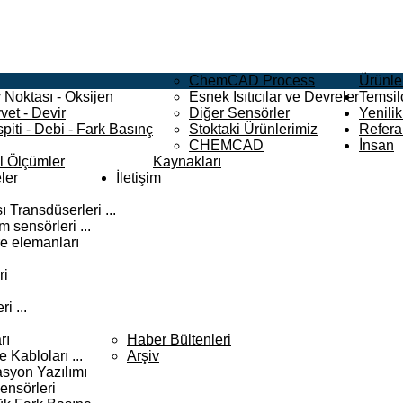
ChemCAD Process
Ürünle
 Noktası - Oksijen
Esnek Isıtıcılar ve Devreler
Temsilc
vet - Devir
Diğer Sensörler
Yenilik
piti - Debi - Fark Basınç
Stoktaki Ürünlerimiz
Refera
CHEMCAD
İnsan
el Ölçümler
Kaynakları
ler
İletişim
 Transdüserleri ...
 sensörleri ...
e elemanları
ri
i ...
rı
Haber Bültenleri
Kabloları ...
Arşiv
syon Yazılımı
ensörleri