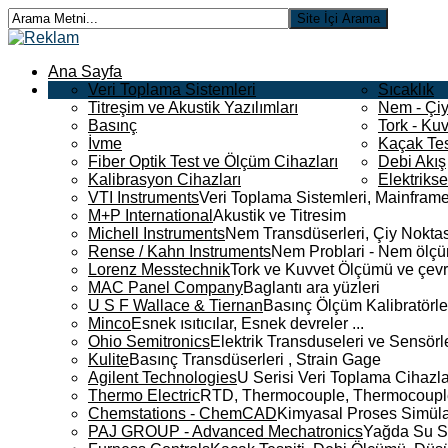
Ana Sayfa
Veri Toplama Sistemleri
Sıcaklık
Titreşim ve Akustik Yazılımları
Nem - Çiy
Basınç
Tork - Kuv
İvme
Kaçak Tes
Fiber Optik Test ve Ölçüm Cihazları
Debi Akış
Kalibrasyon Cihazları
Elektriks
VTI Instruments
Veri Toplama Sistemleri, Mainframe
M+P International
Akustik ve Titresim
Michell Instruments
Nem Transdüserleri, Çiy Noktası
Rense / Kahn Instruments
Nem Problari - Nem ölçüm
Lorenz Messtechnik
Tork ve Kuvvet Ölçümü ve çevr
MAC Panel Company
Baglantı ara yüzleri
U S F Wallace & Tiernan
Basınç Ölçüm Kalibratörle
Minco
Esnek ısıtıcılar, Esnek devreler ...
Ohio Semitronics
Elektrik Transduseleri ve Sensörler
Kulite
Basınç Transdüserleri , Strain Gage
Agilent Technologies
U Serisi Veri Toplama Cihazla
Thermo Electric
RTD, Thermocouple, Thermocouple 
Chemstations - ChemCAD
Kimyasal Proses Simüla
PAJ GROUP - Advanced Mechatronics
Yağda Su S