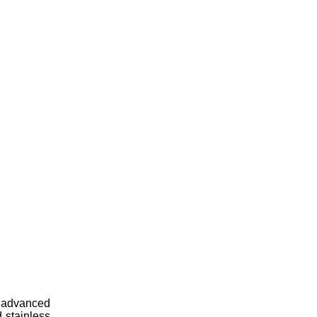
t advanced
 stainless