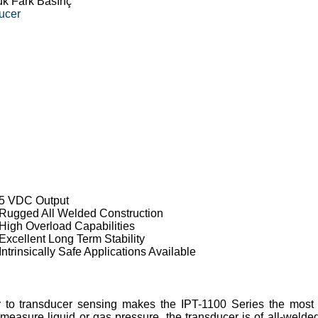
ük Fark Basınç
ucer
5 VDC Output
Rugged All Welded Construction
High Overload Capabilities
Excellent Long Term Stability
Intrinsically Safe Applications Available
gy to transducer sensing makes the IPT-1100 Series the mos
easure liquid or gas pressure, the transducer is of all-welded