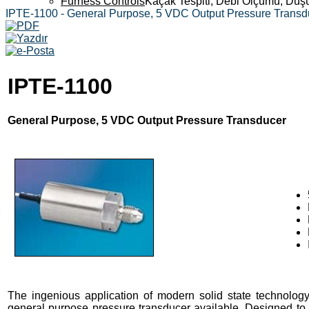
Furness Controls
Kaçak Tespiti, Debi Ölçümü, Düş
IPTE-1100 - General Purpose, 5 VDC Output Pressure Transd
IPTE-1100
General Purpose, 5 VDC Output Pressure Transducer
The ingenious application of modern solid state technolo
general purpose pressure transducer available. Designed to m