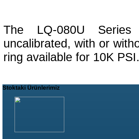
The LQ-080U Series i
uncalibrated, with or wit
ring available for 10K PSI
Stoktaki
Ürünlerimiz