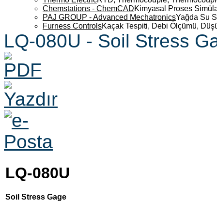
Chemstations - ChemCAD
Kimyasal Proses Simüla
PAJ GROUP - Advanced Mechatronics
Yağda Su S
Furness Controls
Kaçak Tespiti, Debi Ölçümü, Düş
LQ-080U - Soil Stress G
LQ-080U
Soil Stress Gage