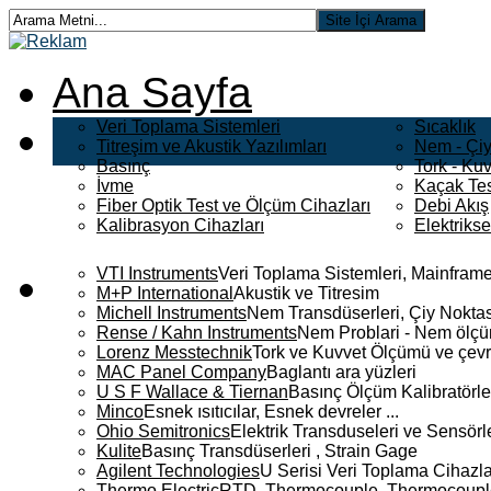
Ana Sayfa
Veri Toplama Sistemleri
Sıcaklık
Titreşim ve Akustik Yazılımları
Nem - Çiy
Basınç
Tork - Kuv
İvme
Kaçak Tes
Fiber Optik Test ve Ölçüm Cihazları
Debi Akış
Kalibrasyon Cihazları
Elektriks
VTI Instruments
Veri Toplama Sistemleri, Mainframe
M+P International
Akustik ve Titresim
Michell Instruments
Nem Transdüserleri, Çiy Noktası
Rense / Kahn Instruments
Nem Problari - Nem ölçüm
Lorenz Messtechnik
Tork ve Kuvvet Ölçümü ve çevr
MAC Panel Company
Baglantı ara yüzleri
U S F Wallace & Tiernan
Basınç Ölçüm Kalibratörle
Minco
Esnek ısıtıcılar, Esnek devreler ...
Ohio Semitronics
Elektrik Transduseleri ve Sensörler
Kulite
Basınç Transdüserleri , Strain Gage
Agilent Technologies
U Serisi Veri Toplama Cihazla
Thermo Electric
RTD, Thermocouple, Thermocouple 