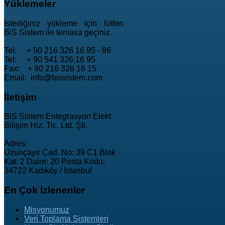
Yüklemeler
İstediğiniz yükleme için lütfen
BiS Sistem ile temasa geçiniz.
Tel: + 90 216 326 16 95 - 96
Tel: + 90 541 326 16 95
Fax: + 90 216 326 16 15
Email: info@bissistem.com
İletişim
BiS Sistem Entegrasyon Elekt.
Bilişim Hiz. Tic. Ltd. Şti.
Adres:
Uzunçayır Cad. No: 39 C1 Blok
Kat: 2 Daire: 20 Posta Kodu:
34722 Kadıköy / İstanbul
En
Çok İzlenenler
Misyonumuz
Veri Toplama Sistemleri