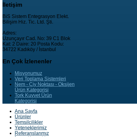
İletişim
BiS Sistem Entegrasyon Elekt.
Bilişim Hiz. Tic. Ltd. Şti.
Adres:
Uzunçayır Cad. No: 39 C1 Blok
Kat: 2 Daire: 20 Posta Kodu:
34722 Kadıköy / İstanbul
En
Çok İzlenenler
Misyonumuz
Veri Toplama Sistemleri
Nem - Çiy Noktası - Oksijen
Ürün Kategorisi
Tork Kuvvet Ürün
Kategorisi
Ana Sayfa
Ürünler
Temsilcilikler
Yeteneklerimiz
Referanslarımız