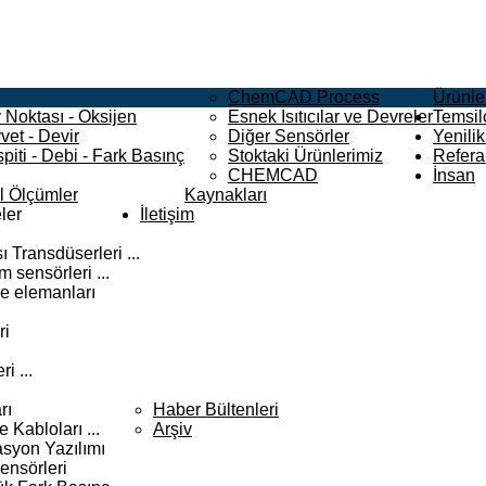
ChemCAD Process
Ürünle
 Noktası - Oksijen
Esnek Isıtıcılar ve Devreler
Temsilc
vet - Devir
Diğer Sensörler
Yenilik
piti - Debi - Fark Basınç
Stoktaki Ürünlerimiz
Refera
CHEMCAD
İnsan
el Ölçümler
Kaynakları
ler
İletişim
 Transdüserleri ...
 sensörleri ...
e elemanları
ri
i ...
rı
Haber Bültenleri
Kabloları ...
Arşiv
syon Yazılımı
ensörleri