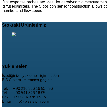
fast response probes are ideal for aerodynamic measurements
diffusers/mixers. The 5 position sensor construction allows 
number and flow speed.
Stoktaki
Ürünlerimiz
Yüklemeler
İstediğiniz yükleme için lütfen
BiS Sistem ile temasa geçiniz.
Tel: + 90 216 326 16 95 - 96
Tel: + 90 541 326 16 95
Fax: + 90 216 326 16 15
Email: info@bissistem.com