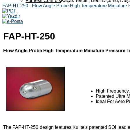
Furness Controls
Kaçak Tespiti, Debi Ölçümü, Düş
FAP-HT-250 - Flow Angle Probe High Temperature Miniature 
FAP-HT-250
Flow Angle Probe High Temperature Miniature Pressure 
High Frequency,
Patented Ultra 
Ideal For Aero 
The FAP-HT-250 design features Kulite's patented SOI leadles