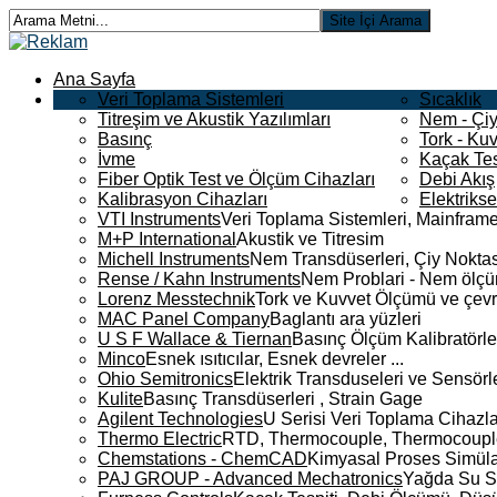
Ana Sayfa
Veri Toplama Sistemleri
Sıcaklık
Titreşim ve Akustik Yazılımları
Nem - Çiy
Basınç
Tork - Kuv
İvme
Kaçak Tes
Fiber Optik Test ve Ölçüm Cihazları
Debi Akış
Kalibrasyon Cihazları
Elektriks
VTI Instruments
Veri Toplama Sistemleri, Mainframe
M+P International
Akustik ve Titresim
Michell Instruments
Nem Transdüserleri, Çiy Noktası
Rense / Kahn Instruments
Nem Problari - Nem ölçüm
Lorenz Messtechnik
Tork ve Kuvvet Ölçümü ve çevr
MAC Panel Company
Baglantı ara yüzleri
U S F Wallace & Tiernan
Basınç Ölçüm Kalibratörle
Minco
Esnek ısıtıcılar, Esnek devreler ...
Ohio Semitronics
Elektrik Transduseleri ve Sensörler
Kulite
Basınç Transdüserleri , Strain Gage
Agilent Technologies
U Serisi Veri Toplama Cihazla
Thermo Electric
RTD, Thermocouple, Thermocouple 
Chemstations - ChemCAD
Kimyasal Proses Simüla
PAJ GROUP - Advanced Mechatronics
Yağda Su S