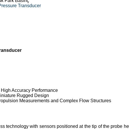
ük Fark Basınç
Pressure Transducer
Transducer
 High Accuracy Performance
Miniature Rugged Design
Propulsion Measurements and Complex Flow Structures
s technology with sensors positioned at the tip of the probe h