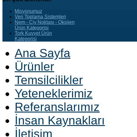
Misyonumuz
Veri Toplama Sistemleri
Nem - Çiy Noktası - Oksijen
Ürün Kategorisi
Tork Kuvvet Ürün
Kategorisi
Ana Sayfa
Ürünler
Temsilcilikler
Yeteneklerimiz
Referanslarımız
İnsan Kaynakları
İletişim