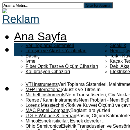
Ana Sayfa
Veri Toplama Sistemleri
Sıcaklık
Titreşim ve Akustik Yazılımları
Nem - Çiy
Basınç
Tork - Kuv
İvme
Kaçak Tes
Fiber Optik Test ve Ölçüm Cihazları
Debi Akış
Kalibrasyon Cihazları
Elektriks
VTI Instruments
Veri Toplama Sistemleri, Mainframe
M+P International
Akustik ve Titresim
Michell Instruments
Nem Transdüserleri, Çiy Noktası
Rense / Kahn Instruments
Nem Problari - Nem ölçüm
Lorenz Messtechnik
Tork ve Kuvvet Ölçümü ve çevr
MAC Panel Company
Baglantı ara yüzleri
U S F Wallace & Tiernan
Basınç Ölçüm Kalibratörle
Minco
Esnek ısıtıcılar, Esnek devreler ...
Ohio Semitronics
Elektrik Transduseleri ve Sensörler