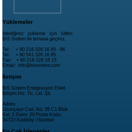
Yüklemeler
İstediğiniz yükleme için lütfen
BiS Sistem ile temasa geçiniz.
Tel: + 90 216 326 16 95 - 96
Tel: + 90 541 326 16 95
Fax: + 90 216 326 16 15
Email: info@bissistem.com
İletişim
BiS Sistem Entegrasyon Elekt.
Bilişim Hiz. Tic. Ltd. Şti.
Adres:
Uzunçayır Cad. No: 39 C1 Blok
Kat: 2 Daire: 20 Posta Kodu:
34722 Kadıköy / İstanbul
En
Çok İzlenenler