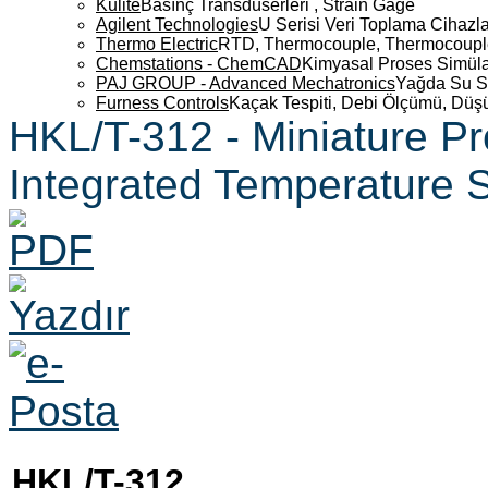
Kulite
Basınç Transdüserleri , Strain Gage
Agilent Technologies
U Serisi Veri Toplama Cihazla
Thermo Electric
RTD, Thermocouple, Thermocouple 
Chemstations - ChemCAD
Kimyasal Proses Simüla
PAJ GROUP - Advanced Mechatronics
Yağda Su S
Furness Controls
Kaçak Tespiti, Debi Ölçümü, Düş
HKL/T-312 - Miniature P
Integrated Temperature 
HKL/T-312