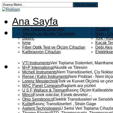
Ana Sayfa
Veri Toplama Sistemleri
Sıcaklık
Titreşim ve Akustik Yazılımları
Nem - Çiy
Basınç
Tork - Kuv
İvme
Kaçak Tes
Fiber Optik Test ve Ölçüm Cihazları
Debi Akış
Kalibrasyon Cihazları
Elektriks
VTI Instruments
Veri Toplama Sistemleri, Mainframe
M+P International
Akustik ve Titresim
Michell Instruments
Nem Transdüserleri, Çiy Noktası
Rense / Kahn Instruments
Nem Problari - Nem ölçüm
Lorenz Messtechnik
Tork ve Kuvvet Ölçümü ve çevr
MAC Panel Company
Baglantı ara yüzleri
U S F Wallace & Tiernan
Basınç Ölçüm Kalibratörle
Minco
Esnek ısıtıcılar, Esnek devreler ...
Ohio Semitronics
Elektrik Transduseleri ve Sensörler
Kulite
Basınç Transdüserleri , Strain Gage
Agilent Technologies
U Serisi Veri Toplama Cihazla
Thermo Electric
RTD, Thermocouple, Thermocouple 