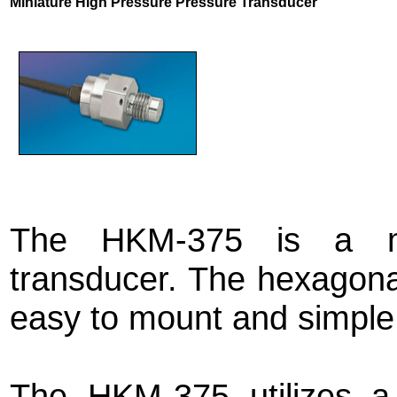
Miniature High Pressure Pressure Transducer
The HKM-375 is a min
transducer. The hexagona
easy to mount and simple 
The HKM-375 utilizes a