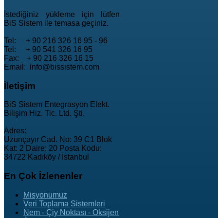
İstediğiniz yükleme için lütfen
BiS Sistem ile temasa geçiniz.
Tel: + 90 216 326 16 95 - 96
Tel: + 90 541 326 16 95
Fax: + 90 216 326 16 15
Email: info@bissistem.com
İletişim
BiS Sistem Entegrasyon Elekt.
Bilişim Hiz. Tic. Ltd. Şti.
Adres:
Uzunçayır Cad. No: 39 C1 Blok
Kat: 2 Daire: 20 Posta Kodu:
34722 Kadıköy / İstanbul
En
Çok İzlenenler
Misyonumuz
Veri Toplama Sistemleri
Nem - Çiy Noktası - Oksijen