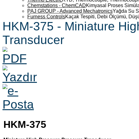
Chemstations - ChemCAD
Kimyasal Proses Simüla
PAJ GROUP - Advanced Mechatronics
Yağda Su S
Furness Controls
Kaçak Tespiti, Debi Ölçümü, Düş
HKM-375 - Miniature Hig
Transducer
HKM-375