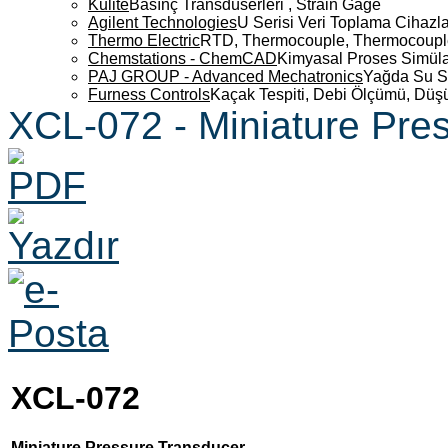
Kulite
Basınç Transdüserleri , Strain Gage
Agilent Technologies
U Serisi Veri Toplama Cihazla
Thermo Electric
RTD, Thermocouple, Thermocouple 
Chemstations - ChemCAD
Kimyasal Proses Simüla
PAJ GROUP - Advanced Mechatronics
Yağda Su S
Furness Controls
Kaçak Tespiti, Debi Ölçümü, Düş
XCL-072 - Miniature Pre
XCL-072
Miniature Pressure Transducer