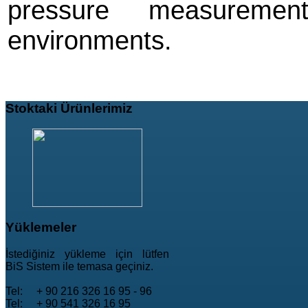
pressure measureme
environments.
Stoktaki
Ürünlerimiz
Yüklemeler
İstediğiniz yükleme için lütfen
BiS Sistem ile temasa geçiniz.
Tel: + 90 216 326 16 95 - 96
Tel: + 90 541 326 16 95