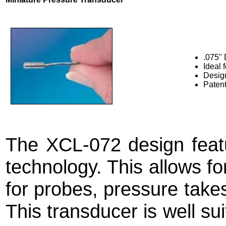
.075"
Ideal 
Desig
Paten
The XCL-072 design featu
technology. This allows f
for probes, pressure takes
This transducer is well su