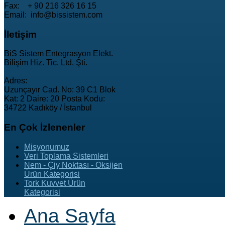
Fax: + 90 216 326 16 15
Email: info@bissistem.com
İletişim
BiS Sistem Entegrasyon Elekt.
Bilişim Hiz. Tic. Ltd. Şti.
Adres:
Uzunçayır Cad. No: 39 C1 Blok
Kat: 2 Daire: 20 Posta Kodu:
34722 Kadıköy / İstanbul
En
Çok İzlenenler
Misyonumuz
Veri Toplama Sistemleri
Nem - Çiy Noktası - Oksijen
Ürün Kategorisi
Tork Kuvvet Ürün
Kategorisi
Ana Sayfa