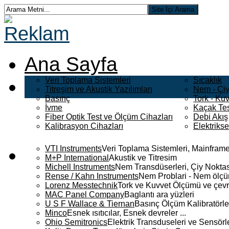
Ana Sayfa
Veri Toplama Sistemleri
Sıcaklık
Titreşim ve Akustik Yazılımları
Nem - Çiy
Basınç
Tork - Kuv
İvme
Kaçak Tes
Fiber Optik Test ve Ölçüm Cihazları
Debi Akış
Kalibrasyon Cihazları
Elektriks
VTI Instruments
Veri Toplama Sistemleri, Mainframe
M+P International
Akustik ve Titresim
Michell Instruments
Nem Transdüserleri, Çiy Noktası
Rense / Kahn Instruments
Nem Problari - Nem ölçüm
Lorenz Messtechnik
Tork ve Kuvvet Ölçümü ve çevr
MAC Panel Company
Baglantı ara yüzleri
U S F Wallace & Tiernan
Basınç Ölçüm Kalibratörle
Minco
Esnek ısıtıcılar, Esnek devreler ...
Ohio Semitronics
Elektrik Transduseleri ve Sensörler