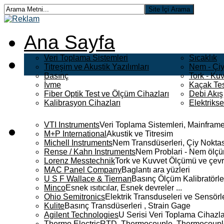
Ana Sayfa
Veri Toplama Sistemleri
Sıcaklık
Titreşim ve Akustik Yazılımları
Nem - Çiy
Basınç
Tork - Kuv
İvme
Kaçak Tes
Fiber Optik Test ve Ölçüm Cihazları
Debi Akış
Kalibrasyon Cihazları
Elektriks
VTI Instruments
Veri Toplama Sistemleri, Mainframe
M+P International
Akustik ve Titresim
Michell Instruments
Nem Transdüserleri, Çiy Noktası
Rense / Kahn Instruments
Nem Problari - Nem ölçüm
Lorenz Messtechnik
Tork ve Kuvvet Ölçümü ve çevr
MAC Panel Company
Baglantı ara yüzleri
U S F Wallace & Tiernan
Basınç Ölçüm Kalibratörle
Minco
Esnek ısıtıcılar, Esnek devreler ...
Ohio Semitronics
Elektrik Transduseleri ve Sensörler
Kulite
Basınç Transdüserleri , Strain Gage
Agilent Technologies
U Serisi Veri Toplama Cihazla
Thermo Electric
RTD, Thermocouple, Thermocouple 