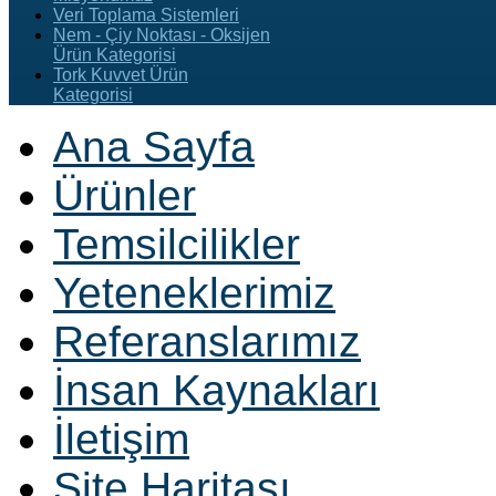
Veri Toplama Sistemleri
Nem - Çiy Noktası - Oksijen
Ürün Kategorisi
Tork Kuvvet Ürün
Kategorisi
Ana Sayfa
Ürünler
Temsilcilikler
Yeteneklerimiz
Referanslarımız
İnsan Kaynakları
İletişim
Site Haritası