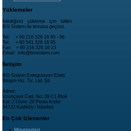
Yüklemeler
İstediğiniz yükleme için lütfen
BiS Sistem ile temasa geçiniz.
Tel: + 90 216 326 16 95 - 96
Tel: + 90 541 326 16 95
Fax: + 90 216 326 16 15
Email: info@bissistem.com
İletişim
BiS Sistem Entegrasyon Elekt.
Bilişim Hiz. Tic. Ltd. Şti.
Adres:
Uzunçayır Cad. No: 39 C1 Blok
Kat: 2 Daire: 20 Posta Kodu:
34722 Kadıköy / İstanbul
En
Çok İzlenenler
Misyonumuz