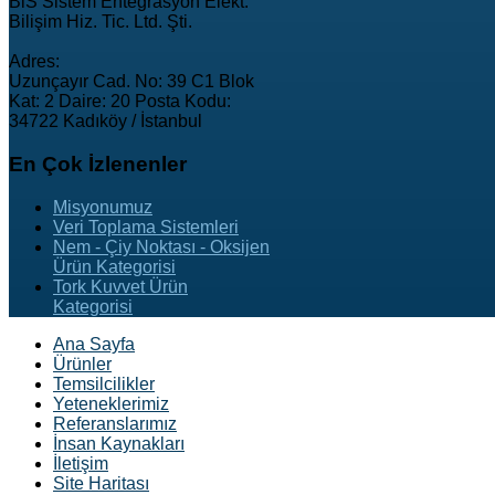
BiS Sistem Entegrasyon Elekt.
Bilişim Hiz. Tic. Ltd. Şti.
Adres:
Uzunçayır Cad. No: 39 C1 Blok
Kat: 2 Daire: 20 Posta Kodu:
34722 Kadıköy / İstanbul
En
Çok İzlenenler
Misyonumuz
Veri Toplama Sistemleri
Nem - Çiy Noktası - Oksijen
Ürün Kategorisi
Tork Kuvvet Ürün
Kategorisi
Ana Sayfa
Ürünler
Temsilcilikler
Yeteneklerimiz
Referanslarımız
İnsan Kaynakları
İletişim
Site Haritası