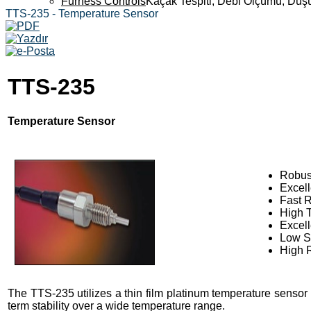
Furness Controls
Kaçak Tespiti, Debi Ölçümü, Düş
TTS-235 - Temperature Sensor
TTS-235
Temperature Sensor
Robus
Excell
Fast 
High 
Excell
Low S
High R
The TTS-235 utilizes a thin film platinum temperature sensor
term stability over a wide temperature range.