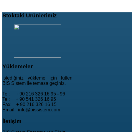
Stoktaki
Ürünlerimiz
Yüklemeler
İstediğiniz yükleme için lütfen
BiS Sistem ile temasa geçiniz.
Tel: + 90 216 326 16 95 - 96
Tel: + 90 541 326 16 95
Fax: + 90 216 326 16 15
Email: info@bissistem.com
İletişim