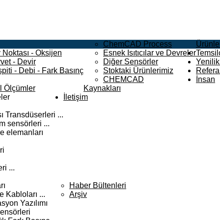
ChemCAD Process
Ürünle
 Noktası - Oksijen
Esnek Isıtıcılar ve Devreler
Temsilc
vet - Devir
Diğer Sensörler
Yenilik
piti - Debi - Fark Basınç
Stoktaki Ürünlerimiz
Refera
CHEMCAD
İnsan
el Ölçümler
Kaynakları
ler
İletişim
 Transdüserleri ...
 sensörleri ...
e elemanları
ri
i ...
rı
Haber Bültenleri
Kabloları ...
Arşiv
syon Yazılımı
ensörleri