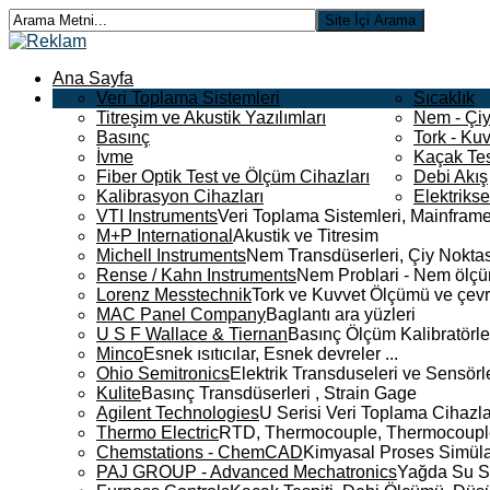
Ana Sayfa
Veri Toplama Sistemleri
Sıcaklık
Titreşim ve Akustik Yazılımları
Nem - Çiy
Basınç
Tork - Kuv
İvme
Kaçak Tes
Fiber Optik Test ve Ölçüm Cihazları
Debi Akış
Kalibrasyon Cihazları
Elektriks
VTI Instruments
Veri Toplama Sistemleri, Mainframe
M+P International
Akustik ve Titresim
Michell Instruments
Nem Transdüserleri, Çiy Noktası
Rense / Kahn Instruments
Nem Problari - Nem ölçüm
Lorenz Messtechnik
Tork ve Kuvvet Ölçümü ve çevr
MAC Panel Company
Baglantı ara yüzleri
U S F Wallace & Tiernan
Basınç Ölçüm Kalibratörle
Minco
Esnek ısıtıcılar, Esnek devreler ...
Ohio Semitronics
Elektrik Transduseleri ve Sensörler
Kulite
Basınç Transdüserleri , Strain Gage
Agilent Technologies
U Serisi Veri Toplama Cihazla
Thermo Electric
RTD, Thermocouple, Thermocouple 
Chemstations - ChemCAD
Kimyasal Proses Simüla
PAJ GROUP - Advanced Mechatronics
Yağda Su S