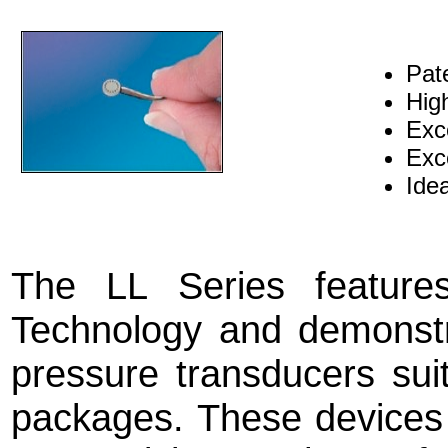
Pat
Hig
Exce
Exc
Ide
The LL Series features
Technology and demonstrat
pressure transducers sui
packages. These devices 