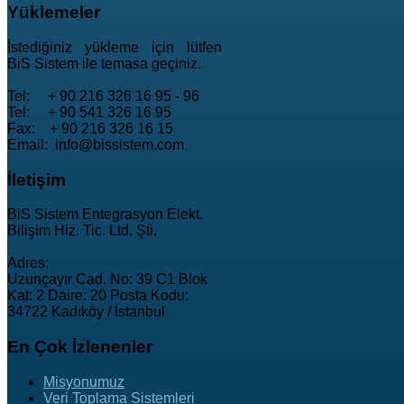
Yüklemeler
İstediğiniz yükleme için lütfen
BiS Sistem ile temasa geçiniz.
Tel: + 90 216 326 16 95 - 96
Tel: + 90 541 326 16 95
Fax: + 90 216 326 16 15
Email: info@bissistem.com
İletişim
BiS Sistem Entegrasyon Elekt.
Bilişim Hiz. Tic. Ltd. Şti.
Adres:
Uzunçayır Cad. No: 39 C1 Blok
Kat: 2 Daire: 20 Posta Kodu:
34722 Kadıköy / İstanbul
En
Çok İzlenenler
Misyonumuz
Veri Toplama Sistemleri