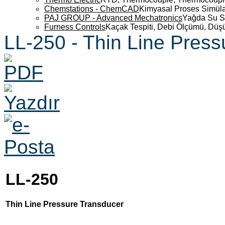
Chemstations - ChemCAD
Kimyasal Proses Simüla
PAJ GROUP - Advanced Mechatronics
Yağda Su S
Furness Controls
Kaçak Tespiti, Debi Ölçümü, Düş
LL-250 - Thin Line Pres
LL-250
Thin Line Pressure Transducer