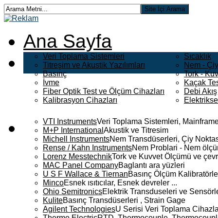
Ana Sayfa
Veri Toplama Sistemleri
Sıcaklık
Titreşim ve Akustik Yazılımları
Nem - Çiy
Basınç
Tork - Kuv
İvme
Kaçak Tes
Fiber Optik Test ve Ölçüm Cihazları
Debi Akış
Kalibrasyon Cihazları
Elektriks
VTI Instruments
Veri Toplama Sistemleri, Mainframe
M+P International
Akustik ve Titresim
Michell Instruments
Nem Transdüserleri, Çiy Noktası
Rense / Kahn Instruments
Nem Problari - Nem ölçüm
Lorenz Messtechnik
Tork ve Kuvvet Ölçümü ve çevr
MAC Panel Company
Baglantı ara yüzleri
U S F Wallace & Tiernan
Basınç Ölçüm Kalibratörle
Minco
Esnek ısıtıcılar, Esnek devreler ...
Ohio Semitronics
Elektrik Transduseleri ve Sensörler
Kulite
Basınç Transdüserleri , Strain Gage
Agilent Technologies
U Serisi Veri Toplama Cihazla
Thermo Electric
RTD, Thermocouple, Thermocouple 