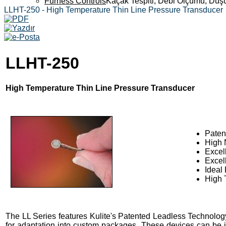
Furness Controls
Kaçak Tespiti, Debi Ölçümü, Düş
LLHT-250 - High Temperature Thin Line Pressure Transducer
LLHT-250
High Temperature Thin Line Pressure Transducer
Paten
High 
Excell
Excel
Ideal
High 
The LL Series features Kulite's Patented Leadless Technology
for adaptation into custom packages. These devices can be in