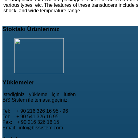
various types, etc. The features of these transducers include s
shock, and wide temperature range.
Stoktaki
Ürünlerimiz
Yüklemeler
İstediğiniz yükleme için lütfen
BiS Sistem ile temasa geçiniz.
Tel: + 90 216 326 16 95 - 96
Tel: + 90 541 326 16 95
Fax: + 90 216 326 16 15
Email: info@bissistem.com