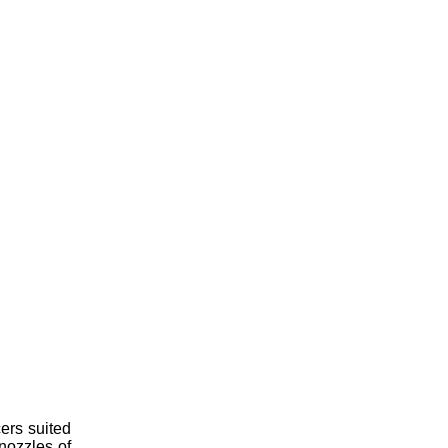
ers suited
nozzles of