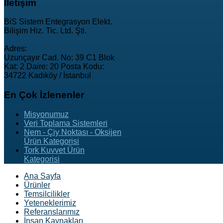
İletişim
BiS Sistem Entegrasyon Elekt.
Bilişim Hiz. Tic. Ltd. Şti.
Adres:
Uzunçayır Cad. No: 39 C1 Blok
Kat: 2 Daire: 20 Posta Kodu:
34722 Kadıköy / İstanbul
En
Çok İzlenenler
Misyonumuz
Veri Toplama Sistemleri
Nem - Çiy Noktası - Oksijen
Ürün Kategorisi
Tork Kuvvet Ürün
Kategorisi
Ana Sayfa
Ürünler
Temsilcilikler
Yeteneklerimiz
Referanslarımız
İnsan Kaynakları