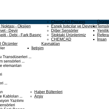
ChemCAD Process
Ürünle
 Noktası - Oksijen
Esnek Isıtıcılar ve Devreler
Temsilc
vet - Devir
Diğer Sensörler
Yenilik
piti - Debi - Fark Basınç
Stoktaki Ürünlerimiz
Refera
CHEMCAD
İnsan
el Ölçümler
Kaynakları
ler
İletişim
 Transdüserleri ...
 sensörleri ...
e elemanları
ri
i ...
rı
Haber Bültenleri
Kabloları ...
Arşiv
syon Yazılımı
ensörleri