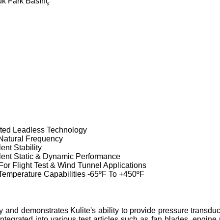
ük Fark Basınç
ted Leadless Technology
Natural Frequency
ent Stability
lent Static & Dynamic Performance
 For Flight Test & Wind Tunnel Applications
Temperature Capabilities -65ºF To +450ºF
 and demonstrates Kulite's ability to provide pressure transduc
tegrated into various test articles such as fan blades, engine 