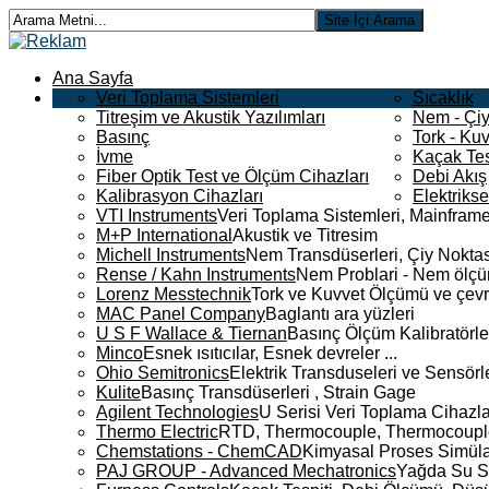
Ana Sayfa
Veri Toplama Sistemleri
Sıcaklık
Titreşim ve Akustik Yazılımları
Nem - Çiy
Basınç
Tork - Kuv
İvme
Kaçak Tes
Fiber Optik Test ve Ölçüm Cihazları
Debi Akış
Kalibrasyon Cihazları
Elektriks
VTI Instruments
Veri Toplama Sistemleri, Mainframe
M+P International
Akustik ve Titresim
Michell Instruments
Nem Transdüserleri, Çiy Noktası
Rense / Kahn Instruments
Nem Problari - Nem ölçüm
Lorenz Messtechnik
Tork ve Kuvvet Ölçümü ve çevr
MAC Panel Company
Baglantı ara yüzleri
U S F Wallace & Tiernan
Basınç Ölçüm Kalibratörle
Minco
Esnek ısıtıcılar, Esnek devreler ...
Ohio Semitronics
Elektrik Transduseleri ve Sensörler
Kulite
Basınç Transdüserleri , Strain Gage
Agilent Technologies
U Serisi Veri Toplama Cihazla
Thermo Electric
RTD, Thermocouple, Thermocouple 
Chemstations - ChemCAD
Kimyasal Proses Simüla
PAJ GROUP - Advanced Mechatronics
Yağda Su S