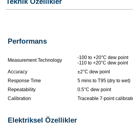
Teknik Özellikler
Performans
-100 to +20°C dew point
Measurement Technology
-110 to +20°C dew point
Accuracy
±2°C dew point
Response Time
5 mins to T95 (dry to wet)
Repeatability
0.5°C dew point
Calibration
Traceable 7-point calibrati
Elektriksel Özellikler