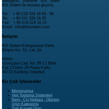
İstediğiniz yükleme için lütfen
BiS Sistem ile temasa geçiniz.
Tel: + 90 216 326 16 95 - 96
Tel: + 90 541 326 16 95
Fax: + 90 216 326 16 15
Email: info@bissistem.com
İletişim
BiS Sistem Entegrasyon Elekt.
Bilişim Hiz. Tic. Ltd. Şti.
Adres:
Uzunçayır Cad. No: 39 C1 Blok
Kat: 2 Daire: 20 Posta Kodu:
34722 Kadıköy / İstanbul
En
Çok İzlenenler
Misyonumuz
Veri Toplama Sistemleri
Nem - Çiy Noktası - Oksijen
Ürün Kategorisi
Tork Kuvvet Ürün