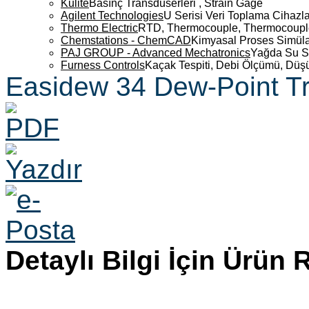
Kulite
Basınç Transdüserleri , Strain Gage
Agilent Technologies
U Serisi Veri Toplama Cihazla
Thermo Electric
RTD, Thermocouple, Thermocouple 
Chemstations - ChemCAD
Kimyasal Proses Simüla
PAJ GROUP - Advanced Mechatronics
Yağda Su S
Furness Controls
Kaçak Tespiti, Debi Ölçümü, Düş
Easidew 34 Dew-Point Tr
Detaylı Bilgi İçin Ürün 