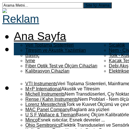
Ana Sayfa
Veri Toplama Sistemleri
Sıcaklık
Titreşim ve Akustik Yazılımları
Nem - Çiy
Basınç
Tork - Kuv
İvme
Kaçak Tes
Fiber Optik Test ve Ölçüm Cihazları
Debi Akış
Kalibrasyon Cihazları
Elektriks
VTI Instruments
Veri Toplama Sistemleri, Mainframe
M+P International
Akustik ve Titresim
Michell Instruments
Nem Transdüserleri, Çiy Noktası
Rense / Kahn Instruments
Nem Problari - Nem ölçüm
Lorenz Messtechnik
Tork ve Kuvvet Ölçümü ve çevr
MAC Panel Company
Baglantı ara yüzleri
U S F Wallace & Tiernan
Basınç Ölçüm Kalibratörle
Minco
Esnek ısıtıcılar, Esnek devreler ...
Ohio Semitronics
Elektrik Transduseleri ve Sensörler