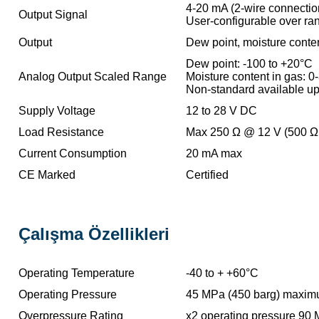
4-20 mA (2-wire connection
Output Signal
User-configurable over ra
Output
Dew point, moisture conte
Dew point: -100 to +20°C
Analog Output Scaled Range
Moisture content in gas:
Non-standard available u
Supply Voltage
12 to 28 V DC
Load Resistance
Max 250 Ω @ 12 V (500 Ω
Current Consumption
20 mA max
CE Marked
Certified
Çalışma Özellikleri
Operating Temperature
-40 to + +60°C
Operating Pressure
45 MPa (450 barg) maxi
Overpressure Rating
x2 operating pressure 90 