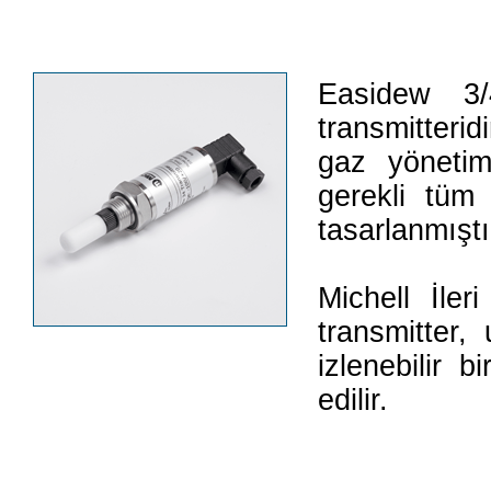
Easidew 3/
transmitter
gaz yönetim
gerekli tüm ö
tasarlanmıştı
Michell İle
transmitter, 
izlenebilir b
edilir.