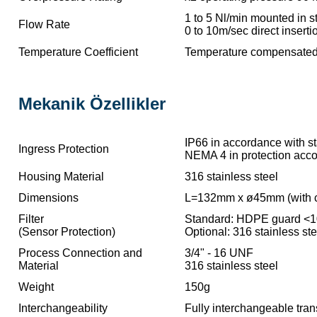
1 to 5 Nl/min mounted in 
Flow Rate
0 to 10m/sec direct inserti
Temperature Coefficient
Temperature compensated 
Mekanik Özellikler
IP66 in accordance with 
Ingress Protection
NEMA 4 in protection acc
Housing Material
316 stainless steel
Dimensions
L=132mm x ø45mm (with c
Filter
Standard: HDPE guard <
(Sensor Protection)
Optional: 316 stainless st
Process Connection and
3/4" - 16 UNF
Material
316 stainless steel
Weight
150g
Interchangeability
Fully interchangeable tran