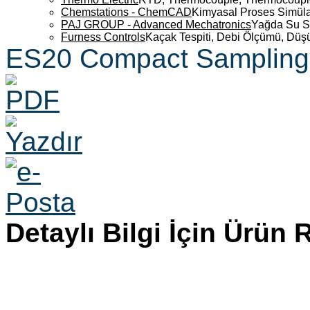
Chemstations - ChemCAD
Kimyasal Proses Simüla
PAJ GROUP - Advanced Mechatronics
Yağda Su S
Furness Controls
Kaçak Tespiti, Debi Ölçümü, Düş
ES20 Compact Sampling
Detaylı Bilgi İçin Ürün 