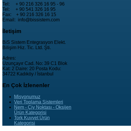
Tel: + 90 216 326 16 95 - 96
Tel: + 90 541 326 16 95
Fax: + 90 216 326 16 15
Email: info@bissistem.com
İletişim
BiS Sistem Entegrasyon Elekt.
Bilişim Hiz. Tic. Ltd. Şti.
Adres:
Uzunçayır Cad. No: 39 C1 Blok
Kat: 2 Daire: 20 Posta Kodu:
34722 Kadıköy / İstanbul
En
Çok İzlenenler
Misyonumuz
Veri Toplama Sistemleri
Nem - Çiy Noktası - Oksijen
Ürün Kategorisi
Tork Kuvvet Ürün
Kategorisi