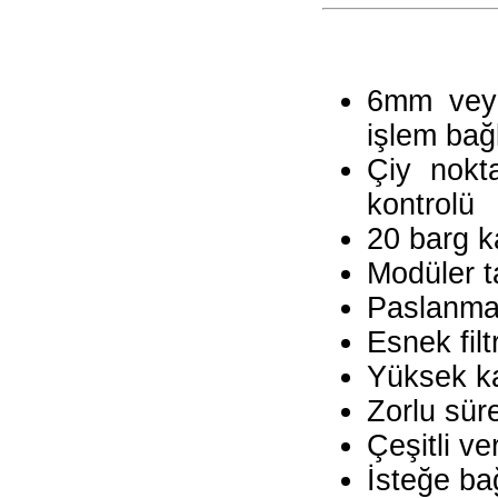
6mm veya
işlem bağ
Çiy nokta
kontrolü
20 barg k
Modüler t
Paslanmaz
Esnek fil
Yüksek kal
Zorlu sür
Çeşitli ve
İsteğe ba