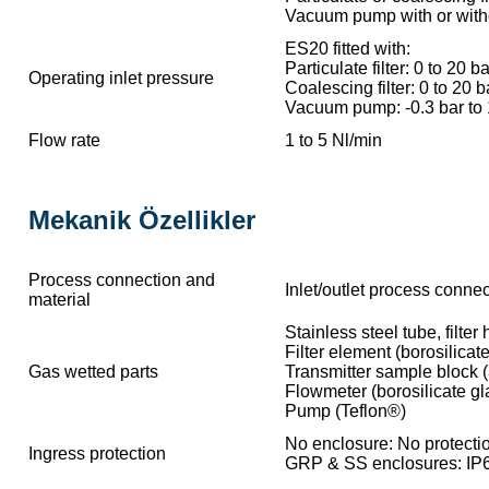
Vacuum pump with or witho
ES20 fitted with:
Particulate filter: 0 to 20 b
Operating inlet pressure
Coalescing filter: 0 to 20 b
Vacuum pump: -0.3 bar to 
Flow rate
1 to 5 Nl/min
Mekanik Özellikler
Process connection and
Inlet/outlet process connec
material
Stainless steel tube, filter
Filter element (borosilicat
Gas wetted parts
Transmitter sample block (
Flowmeter (borosilicate gl
Pump (Teflon®)
No enclosure: No protectio
Ingress protection
GRP & SS enclosures: I