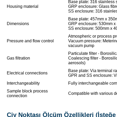
Base plate: 316 stainless 
Housing material
GRP enclosure: Glass fibr
SS enclosure: 316 stainle
Base plate: 457mm x 350m
Dimensions
GRP enclosure: 530mm x 
SS enclosure: 500mm x 4
Atmospheric or process pr
Pressure and flow control
Vacuum pressure: Metering
vacuum pump
Particulate filter - Borosi
Gas filtration
Coalescing filter - Borosil
aerosols)
Base plate: Via terminal ra
Electrical connections
GPR and SS enclosure: Vi
Interchangeability
Fully interchangeable co
Sample block process
Compatible with various de
connection
Çiy Noktası Ölçüm Özellikleri (İsteğe