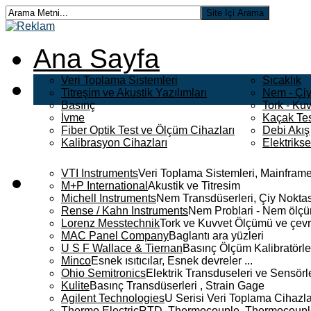
Ana Sayfa
Veri Toplama Sistemleri
Sıcaklık
Titreşim ve Akustik Yazılımları
Nem - Çiy
Basınç
Tork - Kuv
İvme
Kaçak Tes
Fiber Optik Test ve Ölçüm Cihazları
Debi Akış
Kalibrasyon Cihazları
Elektriks
VTI Instruments
Veri Toplama Sistemleri, Mainframe
M+P International
Akustik ve Titresim
Michell Instruments
Nem Transdüserleri, Çiy Noktası
Rense / Kahn Instruments
Nem Problari - Nem ölçüm
Lorenz Messtechnik
Tork ve Kuvvet Ölçümü ve çevr
MAC Panel Company
Baglantı ara yüzleri
U S F Wallace & Tiernan
Basınç Ölçüm Kalibratörle
Minco
Esnek ısıtıcılar, Esnek devreler ...
Ohio Semitronics
Elektrik Transduseleri ve Sensörler
Kulite
Basınç Transdüserleri , Strain Gage
Agilent Technologies
U Serisi Veri Toplama Cihazla
Thermo Electric
RTD, Thermocouple, Thermocouple 