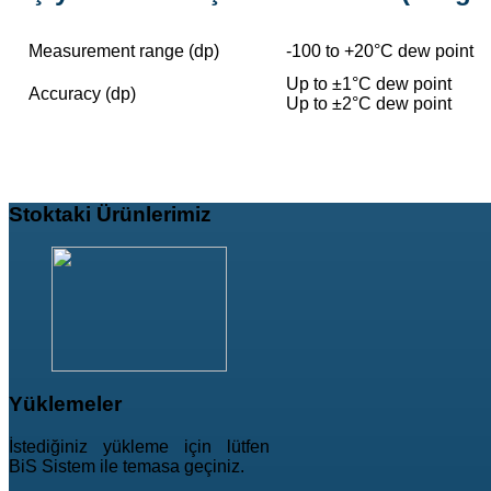
Measurement range (dp)
-100 to +20°C dew point
Up to ±1°C dew point
Accuracy (dp)
Up to ±2°C dew point
Stoktaki
Ürünlerimiz
Yüklemeler
İstediğiniz yükleme için lütfen
BiS Sistem ile temasa geçiniz.