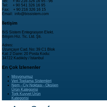
Tel: + 90 216 326 16 95 - 96
Tel: + 90 541 326 16 95
Fax: + 90 216 326 16 15
Email: info@bissistem.com
İletişim
BiS Sistem Entegrasyon Elekt.
Bilişim Hiz. Tic. Ltd. Şti.
Adres:
Uzunçayır Cad. No: 39 C1 Blok
Kat: 2 Daire: 20 Posta Kodu:
34722 Kadıköy / İstanbul
En
Çok İzlenenler
Misyonumuz
Veri Toplama Sistemleri
Nem - Çiy Noktası - Oksijen
Ürün Kategorisi
Tork Kuvvet Ürün
Kategorisi