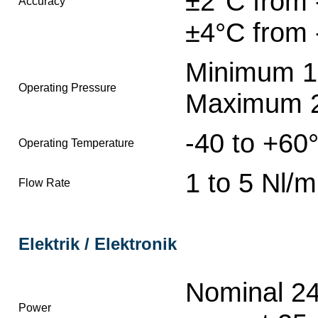
±2°C from 
Accuracy
±4°C from 
Minimum 10
Operating Pressure
Maximum 2
-40 to +60
Operating Temperature
1 to 5 Nl/m
Flow Rate
Elektrik / Elektronik
Nominal 2
Power