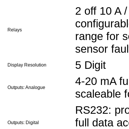
2 off 10 A /
configurab
Relays
range for s
sensor faul
5 Digit
Display Resolution
4-20 mA fu
Outputs: Analogue
scaleable f
RS232: pro
full data a
Outputs: Digital