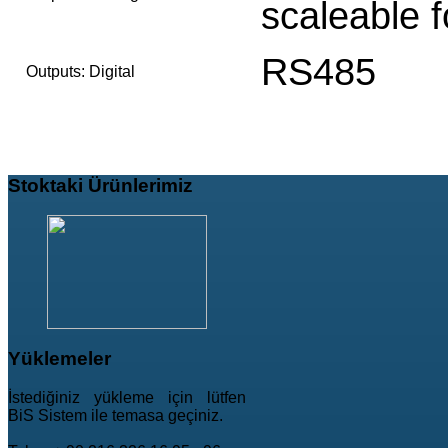
scaleable f
RS485
Outputs: Digital
Stoktaki
Ürünlerimiz
Yüklemeler
İstediğiniz yükleme için lütfen
BiS Sistem ile temasa geçiniz.