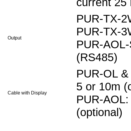
current 25 
PUR-TX-2W
PUR-TX-3W
Output
PUR-AOL-SE
(RS485)
PUR-OL & 
5 or 10m (o
Cable with Display
PUR-AOL: 2
(optional)