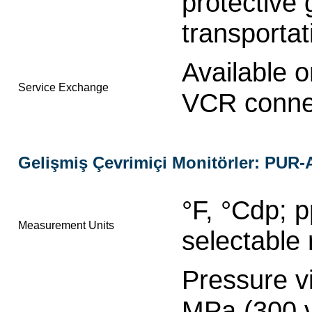
protective 
transporta
Available 
Service Exchange
VCR conne
Gelişmiş Çevrimiçi Monitörler: PUR
°F, °Cdp; 
Measurement Units
selectable 
Pressure v
MPa (300 v