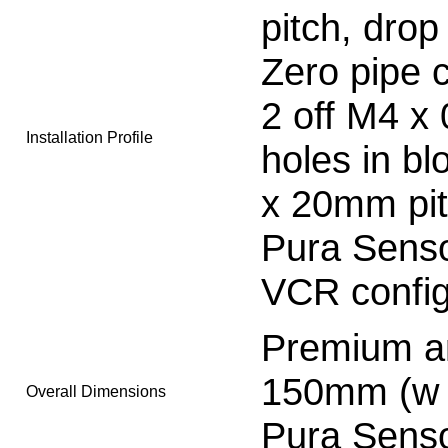
pitch, drop
Zero pipe 
2 off M4 x
Installation Profile
holes in bl
x 20mm pi
Pura Sensor
VCR config
Premium a
150mm (w x
Overall Dimensions
Pura Sens