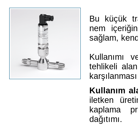
Bu küçük tra
nem içeriği
sağlam, kend
Kullanımı v
tehlikeli ala
karşılanması i
Kullanım al
iletken üreti
kaplama pr
dağıtımı.