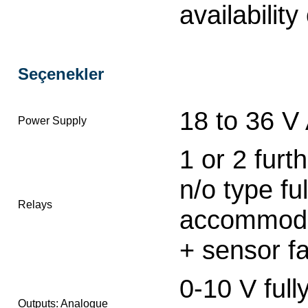
availability
Seçenekler
18 to 36 V
Power Supply
1 or 2 furt
n/o type fu
Relays
accommodate
+ sensor fa
0-10 V full
Outputs: Analogue