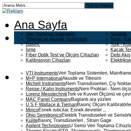
Ana Sayfa
Veri Toplama Sistemleri
Sıcaklık
Titreşim ve Akustik Yazılımları
Nem - Çiy
Basınç
Tork - Kuv
İvme
Kaçak Tes
Fiber Optik Test ve Ölçüm Cihazları
Debi Akış
Kalibrasyon Cihazları
Elektriks
VTI Instruments
Veri Toplama Sistemleri, Mainframe
M+P International
Akustik ve Titresim
Michell Instruments
Nem Transdüserleri, Çiy Noktası
Rense / Kahn Instruments
Nem Problari - Nem ölçüm
Lorenz Messtechnik
Tork ve Kuvvet Ölçümü ve çevr
MAC Panel Company
Baglantı ara yüzleri
U S F Wallace & Tiernan
Basınç Ölçüm Kalibratörle
Minco
Esnek ısıtıcılar, Esnek devreler ...
Ohio Semitronics
Elektrik Transduseleri ve Sensörler
Kulite
Basınç Transdüserleri , Strain Gage
Agilent Technologies
U Serisi Veri Toplama Cihazla
Thermo Electric
RTD, Thermocouple, Thermocouple 