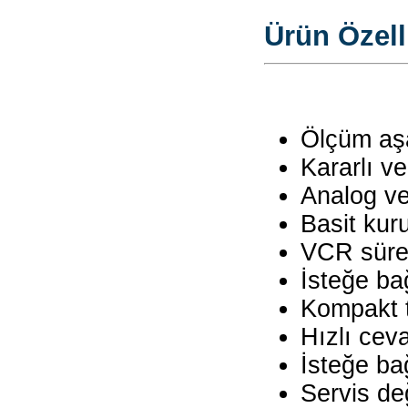
Ürün Özelli
Ölçüm aşa
Kararlı ve
Analog ve 
Basit kur
VCR sürec
İsteğe bağ
Kompakt 
Hızlı cev
İsteğe bağ
Servis de