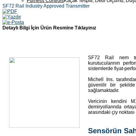
Furness Controls
Kaçak Tespiti, Debi Ölçümü, Düş
SF72 Rail Industry Approved Transmitter
Detaylı Bilgi İçin Ürün Resmine Tıklayınız
SF72 Rail nem tran
kurutucularının perfo
sistemlerde fiyat-perf
Michell Ins. tarafınd
güvenilir bir şekild
sağlamaktadır.
Vericinin kendini M
demiryollarında ortay
arasındaki çiy noktası 
Sensörün Sah