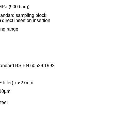
MPa (900 barg)
standard sampling block;
 direct insertion insertion
ing range
standard BS EN 60529:1992
filter) x ø27mm
10µm
teel