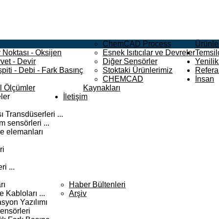
ChemCAD Process
Ürünle
 Noktası - Oksijen
Esnek Isıtıcılar ve Devreler
Temsilc
vet - Devir
Diğer Sensörler
Yenilik
piti - Debi - Fark Basınç
Stoktaki Ürünlerimiz
Refera
CHEMCAD
İnsan
el Ölçümler
Kaynakları
ler
İletişim
 Transdüserleri ...
 sensörleri ...
e elemanları
ri
i ...
rı
Haber Bültenleri
Kabloları ...
Arşiv
syon Yazılımı
ensörleri