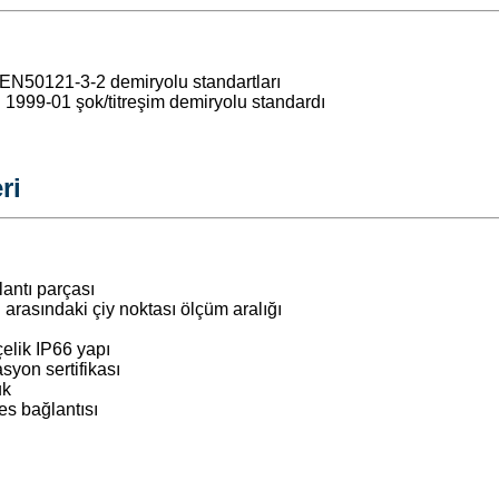
EN50121-3-2 demiryolu standartları
1999-01 şok/titreşim demiryolu standardı
ri
lantı parçası
 arasındaki çiy noktası ölçüm aralığı
elik IP66 yapı
asyon sertifikası
uk
s bağlantısı