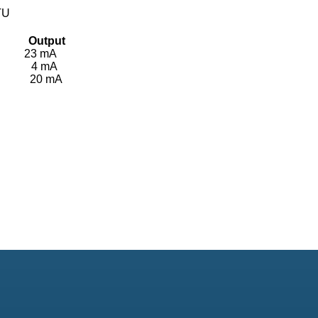
TU
Output
 23 mA
int 4 mA
int 20 mA