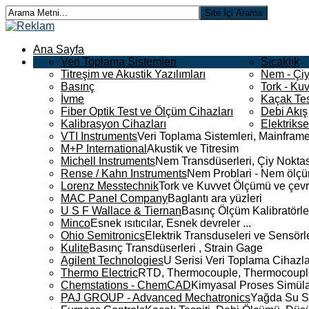
Ana Sayfa
Veri Toplama Sistemleri
Sıcaklık
Titreşim ve Akustik Yazılımları
Nem - Çiy
Basınç
Tork - Kuv
İvme
Kaçak Tes
Fiber Optik Test ve Ölçüm Cihazları
Debi Akış
Kalibrasyon Cihazları
Elektriks
VTI Instruments
Veri Toplama Sistemleri, Mainframe
M+P International
Akustik ve Titresim
Michell Instruments
Nem Transdüserleri, Çiy Noktası
Rense / Kahn Instruments
Nem Problari - Nem ölçüm
Lorenz Messtechnik
Tork ve Kuvvet Ölçümü ve çevr
MAC Panel Company
Baglantı ara yüzleri
U S F Wallace & Tiernan
Basınç Ölçüm Kalibratörle
Minco
Esnek ısıtıcılar, Esnek devreler ...
Ohio Semitronics
Elektrik Transduseleri ve Sensörler
Kulite
Basınç Transdüserleri , Strain Gage
Agilent Technologies
U Serisi Veri Toplama Cihazla
Thermo Electric
RTD, Thermocouple, Thermocouple 
Chemstations - ChemCAD
Kimyasal Proses Simüla
PAJ GROUP - Advanced Mechatronics
Yağda Su S