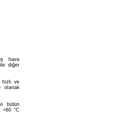
mış hava
ile diğer
 hızlı ve
ne olanak
ki bütün
le +60 °C