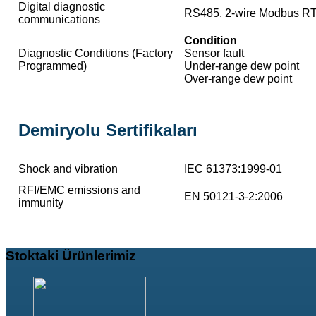
Digital diagnostic
RS485, 2-wire Modbus R
communications
Condition 
Diagnostic Conditions (Factory
Sensor fault
Programmed)
Under-range dew po
Over-range dew po
Demiryolu Sertifikaları
Shock and vibration
IEC 61373:1999-01
RFI/EMC emissions and
EN 50121-3-2:2006
immunity
Stoktaki
Ürünlerimiz