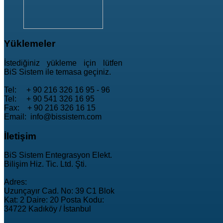
Yüklemeler
İstediğiniz yükleme için lütfen
BiS Sistem ile temasa geçiniz.
Tel: + 90 216 326 16 95 - 96
Tel: + 90 541 326 16 95
Fax: + 90 216 326 16 15
Email: info@bissistem.com
İletişim
BiS Sistem Entegrasyon Elekt.
Bilişim Hiz. Tic. Ltd. Şti.
Adres:
Uzunçayır Cad. No: 39 C1 Blok
Kat: 2 Daire: 20 Posta Kodu:
34722 Kadıköy / İstanbul