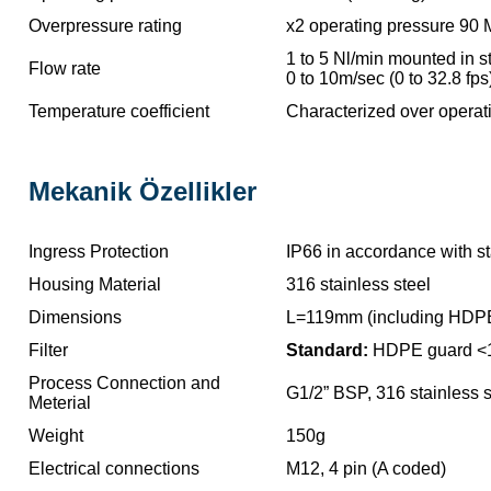
Overpressure rating
x2 operating pressure 90 
1 to 5 Nl/min mounted in 
Flow rate
0 to 10m/sec (0 to 32.8 fps)
Temperature coefficient
Characterized over operat
Mekanik Özellikler
Ingress Protection
IP66 in accordance with 
Housing Material
316 stainless steel
Dimensions
L=119mm (including HDPE 
Filter
Standard:
HDPE guard <
Process Connection and
G1/2” BSP, 316 stainless s
Meterial
Weight
150g
Electrical connections
M12, 4 pin (A coded)