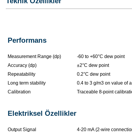
Teknik Özellikler
Performans
Measurement Range (dp)
-60 to +60°C dew point
Accuracy (dp)
±2°C dew point
Repeatability
0.2°C dew point
Long term stability
0.4 to 3 g/m3 on value of 
Calibration
Traceable 8-point calibrati
Elektriksel Özellikler
Output Signal
4-20 mA (2-wire connection