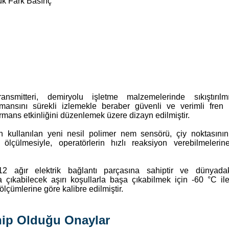
ük Fark Basınç
smitteri, demiryolu işletme malzemelerinde sıkıştırıl
rmansını sürekli izlemekle beraber güvenli ve verimli fren 
ormans etkinliğini düzenlemek üzere dizayn edilmiştir.
an kullanılan yeni nesil polimer nem sensörü, çiy noktasının
e ölçülmesiyle, operatörlerin hızlı reaksiyon verebilmeleri
12 ağır elektrik bağlantı parçasına sahiptir ve dünyada
a çıkabilecek aşırı koşullarla başa çıkabilmek için -60 °C i
ölçümlerine göre kalibre edilmiştir.
ip Olduğu Onaylar