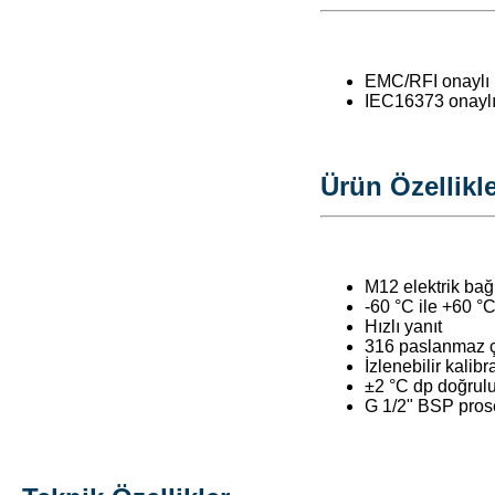
EMC/RFI onaylı 
IEC16373 onaylı 
Ürün Özellikle
M12 elektrik bağ
-60 °C ile +60 °C
Hızlı yanıt
316 paslanmaz ç
İzlenebilir kalibr
±2 °C dp doğrul
G 1/2" BSP prose