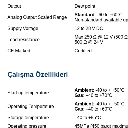
Output
Dew point
Standard:
-60 to +60°C
Analog Output Scaled Range
Non-standard available u
Supply Voltage
12 to 28 V DC
Max 250 Ω @ 12 V (500 Ω
Load resistance
500 Ω @ 24 V
CE Marked
Certified
Çalışma Özellikleri
Ambient:
-40 to + +50°C
Start-up temperature
Gas:
–40 to +70°C
Ambient:
-40 to + +50°C
Operating Temperature
Gas:
–40 to +60°C
Storage temperature
–40 to +85°C
Operating pressure
45MPa (450 barg) maxim