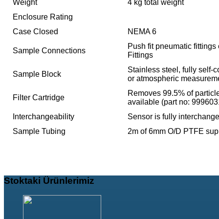
Weight
4 kg total weight
Enclosure Rating
Case Closed
NEMA 6
Push fit pneumatic fittin
Sample Connections
Fittings
Stainless steel, fully self
Sample Block
or atmospheric measurement
Removes 99.5% of particles
Filter Cartridge
available (part no: 999603
Interchangeability
Sensor is fully interchang
Sample Tubing
2m of 6mm O/D PTFE sup
Stoktaki
Ürünlerimiz