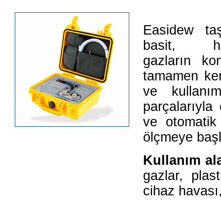
Easidew taş
basit, 
gazların kon
tamamen ken
ve kullanım
parçalarıyla
ve otomatik
ölçmeye başl
Kullanım al
gazlar, plast
cihaz havası,