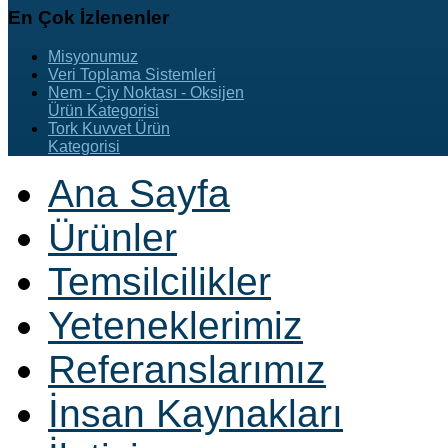
En
Çok İzlenenler
Misyonumuz
Veri Toplama Sistemleri
Nem - Çiy Noktası - Oksijen
Ürün Kategorisi
Tork Kuvvet Ürün
Kategorisi
Ana Sayfa
Ürünler
Temsilcilikler
Yeteneklerimiz
Referanslarımız
İnsan Kaynakları