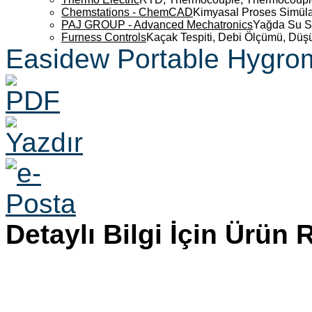
Chemstations - ChemCAD
Kimyasal Proses Simüla
PAJ GROUP - Advanced Mechatronics
Yağda Su S
Furness Controls
Kaçak Tespiti, Debi Ölçümü, Düş
Easidew Portable Hygro
Detaylı Bilgi İçin Ürün 