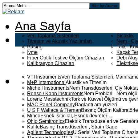
Ana Sayfa
Veri Toplama Sistemleri
Sıcaklık
Titreşim ve Akustik Yazılımları
Nem - Çiy
Basınç
Tork - Kuv
İvme
Kaçak Tes
Fiber Optik Test ve Ölçüm Cihazları
Debi Akış
Kalibrasyon Cihazları
Elektriks
VTI Instruments
Veri Toplama Sistemleri, Mainframe
M+P International
Akustik ve Titresim
Michell Instruments
Nem Transdüserleri, Çiy Noktası
Rense / Kahn Instruments
Nem Problari - Nem ölçüm
Lorenz Messtechnik
Tork ve Kuvvet Ölçümü ve çevr
MAC Panel Company
Baglantı ara yüzleri
U S F Wallace & Tiernan
Basınç Ölçüm Kalibratörle
Minco
Esnek ısıtıcılar, Esnek devreler ...
Ohio Semitronics
Elektrik Transduseleri ve Sensörler
Kulite
Basınç Transdüserleri , Strain Gage
Agilent Technologies
U Serisi Veri Toplama Cihazla
Thermo Electric
RTD, Thermocouple, Thermocouple 