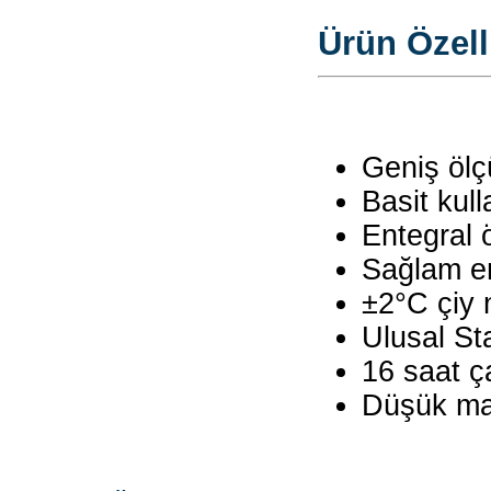
Ürün Özelli
Geniş ölç
Basit kul
Entegral 
Sağlam e
±2°C çiy 
Ulusal Sta
16 saat 
Düşük mal