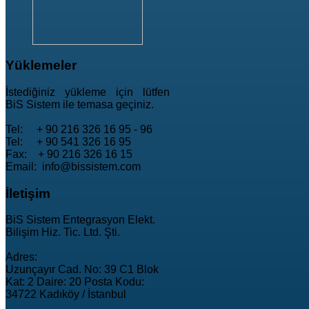
Yüklemeler
İstediğiniz yükleme için lütfen
BiS Sistem ile temasa geçiniz.
Tel: + 90 216 326 16 95 - 96
Tel: + 90 541 326 16 95
Fax: + 90 216 326 16 15
Email: info@bissistem.com
İletişim
BiS Sistem Entegrasyon Elekt.
Bilişim Hiz. Tic. Ltd. Şti.
Adres:
Uzunçayır Cad. No: 39 C1 Blok
Kat: 2 Daire: 20 Posta Kodu:
34722 Kadıköy / İstanbul