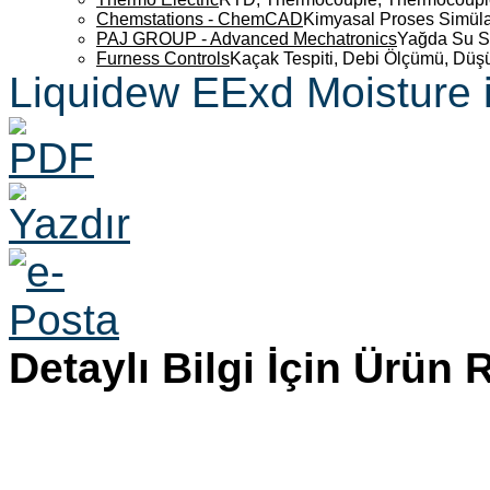
Chemstations - ChemCAD
Kimyasal Proses Simüla
PAJ GROUP - Advanced Mechatronics
Yağda Su S
Furness Controls
Kaçak Tespiti, Debi Ölçümü, Düş
Liquidew EExd Moisture i
Detaylı Bilgi İçin Ürün 