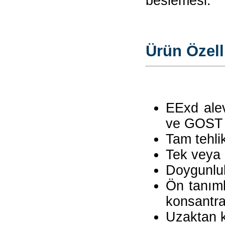
beslemesi.
Ürün Özelli
EExd alev
ve GOST
Tam tehli
Tek veya ç
Doygunluk
Ön tanıml
konsantra
Uzaktan k