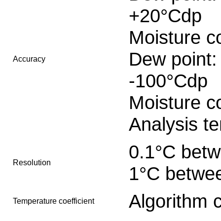
+20°Cdp
Moisture c
Dew point:
Accuracy
-100°Cdp
Moisture c
Analysis t
0.1°C bet
Resolution
1°C betwe
Algorithm 
Temperature coefficient