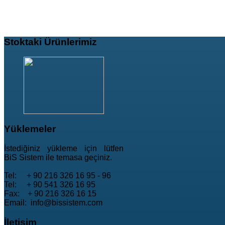
Stoktaki
Ürünlerimiz
Yüklemeler
İstediğiniz yükleme için lütfen
BiS Sistem ile temasa geçiniz.
Tel: + 90 216 326 16 95 - 96
Tel: + 90 541 326 16 95
Fax: + 90 216 326 16 15
Email: info@bissistem.com
İletişim