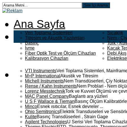
Ana Sayfa
Veri Toplama Sistemleri
Sıcaklık
Titreşim ve Akustik Yazılımları
Nem - Çiy
Basınç
Tork - Kuv
İvme
Kaçak Tes
Fiber Optik Test ve Ölçüm Cihazları
Debi Akış
Kalibrasyon Cihazları
Elektriks
VTI Instruments
Veri Toplama Sistemleri, Mainframe
M+P International
Akustik ve Titresim
Michell Instruments
Nem Transdüserleri, Çiy Noktası
Rense / Kahn Instruments
Nem Problari - Nem ölçüm
Lorenz Messtechnik
Tork ve Kuvvet Ölçümü ve çevr
MAC Panel Company
Baglantı ara yüzleri
U S F Wallace & Tiernan
Basınç Ölçüm Kalibratörle
Minco
Esnek ısıtıcılar, Esnek devreler ...
Ohio Semitronics
Elektrik Transduseleri ve Sensörler
Kulite
Basınç Transdüserleri , Strain Gage
Agilent Technologies
U Serisi Veri Toplama Cihazla
Thermo Electric
RTD, Thermocouple, Thermocouple 