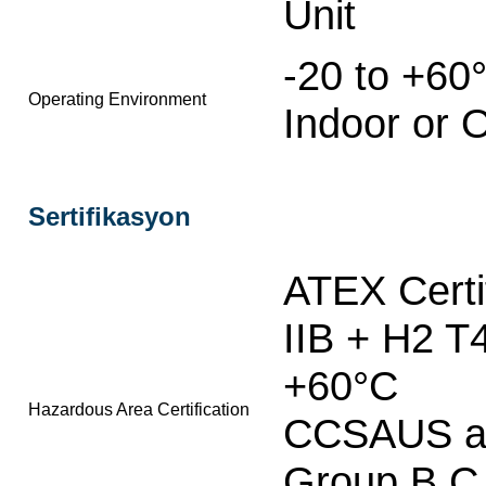
Unit
-20 to +60
Operating Environment
Indoor or 
Sertifikasyon
ATEX Certi
IIB + H2 T
+60°C
Hazardous Area Certification
CCSAUS app
Group B,C