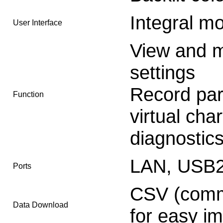
Integral m
User Interface
View and m
settings
Record par
Function
virtual cha
diagnostic
LAN, USB2
Ports
CSV (comma
Data Download
for easy i