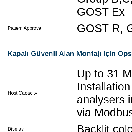
GOST Ex
GOST-R, 
Pattern Approval
Kapalı Güvenli Alan Montajı için Op
Up to 31 M
Installatio
Host Capacity
analysers 
via Modbu
Backlit co
Display