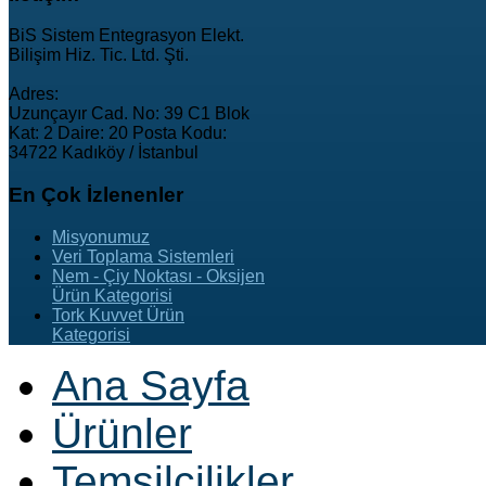
BiS Sistem Entegrasyon Elekt.
Bilişim Hiz. Tic. Ltd. Şti.
Adres:
Uzunçayır Cad. No: 39 C1 Blok
Kat: 2 Daire: 20 Posta Kodu:
34722 Kadıköy / İstanbul
En
Çok İzlenenler
Misyonumuz
Veri Toplama Sistemleri
Nem - Çiy Noktası - Oksijen
Ürün Kategorisi
Tork Kuvvet Ürün
Kategorisi
Ana Sayfa
Ürünler
Temsilcilikler