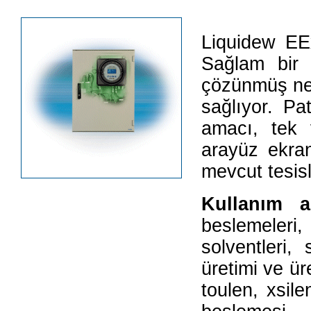
Liquidew EE
Sağlam bir s
çözünmüş nem
sağlıyor. Pa
amacı, tek v
arayüz ekran
mevcut tesisl
Kullanım a
beslemeler
solventleri
üretimi ve ü
toulen, xsile