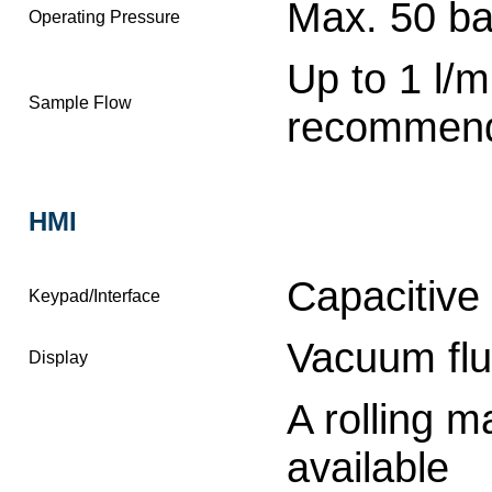
Max. 50 ba
Operating Pressure
Up to 1 l/m
Sample Flow
recommen
HMI
Capacitive
Keypad/Interface
Vacuum flu
Display
A rolling 
available