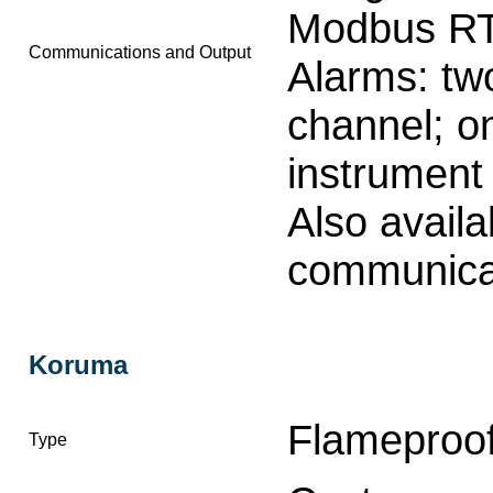
Modbus RT
Communications and Output
Alarms: two
channel; o
instrument
Also avail
communica
Koruma
Flameproo
Type