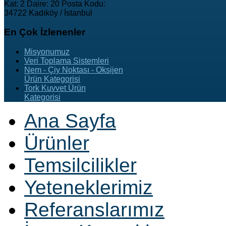
Kat: 2 Daire: 20 Posta Kodu:
34722 Kadıköy / İstanbul
En
Çok İzlenenler
Misyonumuz
Veri Toplama Sistemleri
Nem - Çiy Noktası - Oksijen
Ürün Kategorisi
Tork Kuvvet Ürün
Kategorisi
Ana Sayfa
Ürünler
Temsilcilikler
Yeteneklerimiz
Referanslarımız