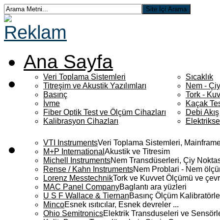
Ana Sayfa
Veri Toplama Sistemleri
Sıcaklık
Titreşim ve Akustik Yazılımları
Nem - Çiy
Basınç
Tork - Kuv
İvme
Kaçak Tes
Fiber Optik Test ve Ölçüm Cihazları
Debi Akış
Kalibrasyon Cihazları
Elektriks
VTI Instruments
Veri Toplama Sistemleri, Mainframe
M+P International
Akustik ve Titresim
Michell Instruments
Nem Transdüserleri, Çiy Noktası
Rense / Kahn Instruments
Nem Problari - Nem ölçüm
Lorenz Messtechnik
Tork ve Kuvvet Ölçümü ve çevr
MAC Panel Company
Baglantı ara yüzleri
U S F Wallace & Tiernan
Basınç Ölçüm Kalibratörle
Minco
Esnek ısıtıcılar, Esnek devreler ...
Ohio Semitronics
Elektrik Transduseleri ve Sensörler