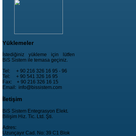
Yüklemeler
İstediğiniz yükleme için lütfen
BiS Sistem ile temasa geçiniz.
Tel: + 90 216 326 16 95 - 96
Tel: + 90 541 326 16 95
Fax: + 90 216 326 16 15
Email: info@bissistem.com
İletişim
BiS Sistem Entegrasyon Elekt.
Bilişim Hiz. Tic. Ltd. Şti.
Adres:
Uzunçayır Cad. No: 39 C1 Blok