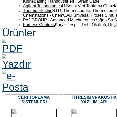
Kulite
Basınç Transdüserleri , Strain Gage
Agilent Technologies
U Serisi Veri Toplama Cihazla
Thermo Electric
RTD, Thermocouple, Thermocouple 
Chemstations - ChemCAD
Kimyasal Proses Simüla
PAJ GROUP - Advanced Mechatronics
Yağda Su S
Furness Controls
Kaçak Tespiti, Debi Ölçümü, Düş
Ürünler
VERİ TOPLAMA
TİTREŞİM ve AKUSTİK
SİSTEMLERİ
YAZILIMLARI