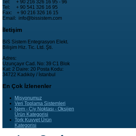
Tel: + 90 216 326 16 95 - 96
Tel: + 90 541 326 16 95
Fax: + 90 216 326 16 15
Email: info@bissistem.com
İletişim
BiS Sistem Entegrasyon Elekt.
Bilişim Hiz. Tic. Ltd. Şti.
Adres:
Uzunçayır Cad. No: 39 C1 Blok
Kat: 2 Daire: 20 Posta Kodu:
34722 Kadıköy / İstanbul
En
Çok İzlenenler
Misyonumuz
Veri Toplama Sistemleri
Nem - Çiy Noktası - Oksijen
Ürün Kategorisi
Tork Kuvvet Ürün
Kategorisi