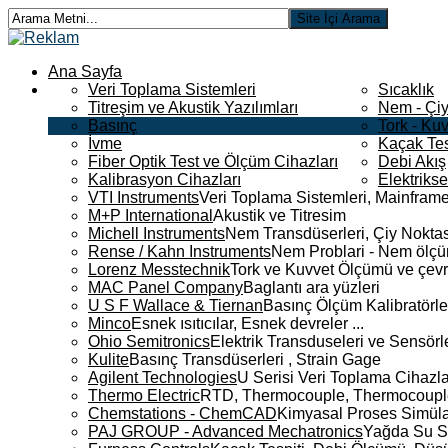
Ana Sayfa
Veri Toplama Sistemleri
Sıcaklık
Titreşim ve Akustik Yazılımları
Nem - Çiy
Basınç
Tork - Kuv
İvme
Kaçak Tes
Fiber Optik Test ve Ölçüm Cihazları
Debi Akış
Kalibrasyon Cihazları
Elektriks
VTI Instruments
Veri Toplama Sistemleri, Mainframe
M+P International
Akustik ve Titresim
Michell Instruments
Nem Transdüserleri, Çiy Noktası
Rense / Kahn Instruments
Nem Problari - Nem ölçüm
Lorenz Messtechnik
Tork ve Kuvvet Ölçümü ve çevr
MAC Panel Company
Baglantı ara yüzleri
U S F Wallace & Tiernan
Basınç Ölçüm Kalibratörle
Minco
Esnek ısıtıcılar, Esnek devreler ...
Ohio Semitronics
Elektrik Transduseleri ve Sensörler
Kulite
Basınç Transdüserleri , Strain Gage
Agilent Technologies
U Serisi Veri Toplama Cihazla
Thermo Electric
RTD, Thermocouple, Thermocouple 
Chemstations - ChemCAD
Kimyasal Proses Simüla
PAJ GROUP - Advanced Mechatronics
Yağda Su S