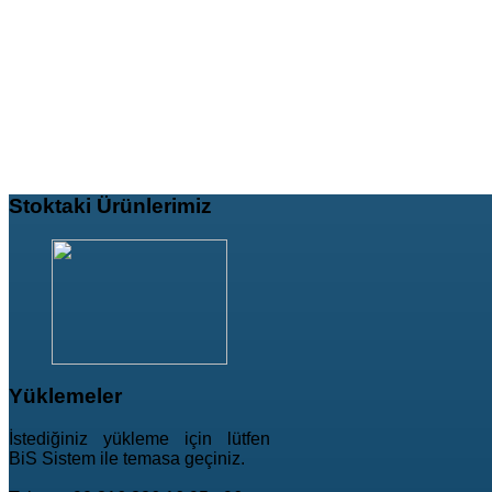
Stoktaki
Ürünlerimiz
Yüklemeler
İstediğiniz yükleme için lütfen
BiS Sistem ile temasa geçiniz.