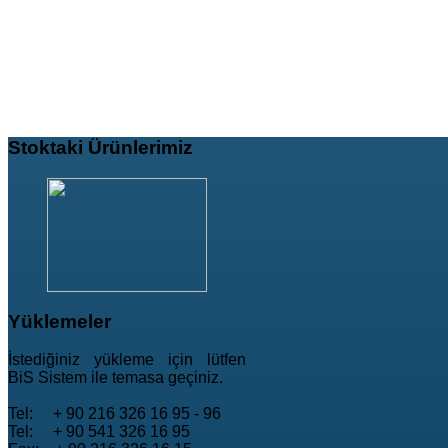
Stoktaki
Ürünlerimiz
Yüklemeler
İstediğiniz yükleme için lütfen
BiS Sistem ile temasa geçiniz.
Tel: + 90 216 326 16 95 - 96
Tel: + 90 541 326 16 95