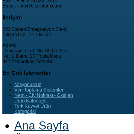
Fax: + 90 216 326 16 15
Email: info@bissistem.com
İletişim
BiS Sistem Entegrasyon Elekt.
Bilişim Hiz. Tic. Ltd. Şti.
Adres:
Uzunçayır Cad. No: 39 C1 Blok
Kat: 2 Daire: 20 Posta Kodu:
34722 Kadıköy / İstanbul
En
Çok İzlenenler
Misyonumuz
Veri Toplama Sistemleri
Nem - Çiy Noktası - Oksijen
Ürün Kategorisi
Tork Kuvvet Ürün
Kategorisi
Ana Sayfa