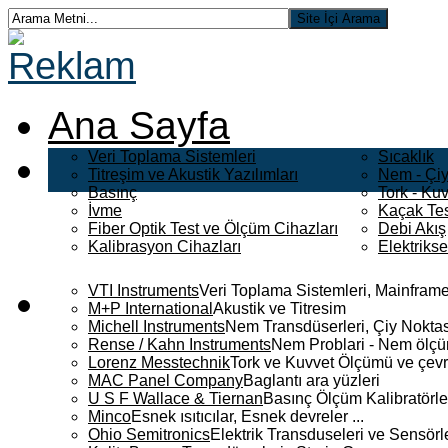
Ana Sayfa
Veri Toplama Sistemleri
Sıcaklık
Titreşim ve Akustik Yazılımları
Nem - Çiy
Basınç
Tork - Kuv
İvme
Kaçak Tes
Fiber Optik Test ve Ölçüm Cihazları
Debi Akış
Kalibrasyon Cihazları
Elektriks
VTI Instruments
Veri Toplama Sistemleri, Mainframe
M+P International
Akustik ve Titresim
Michell Instruments
Nem Transdüserleri, Çiy Noktası
Rense / Kahn Instruments
Nem Problari - Nem ölçüm
Lorenz Messtechnik
Tork ve Kuvvet Ölçümü ve çevr
MAC Panel Company
Baglantı ara yüzleri
U S F Wallace & Tiernan
Basınç Ölçüm Kalibratörle
Minco
Esnek ısıtıcılar, Esnek devreler ...
Ohio Semitronics
Elektrik Transduseleri ve Sensörler