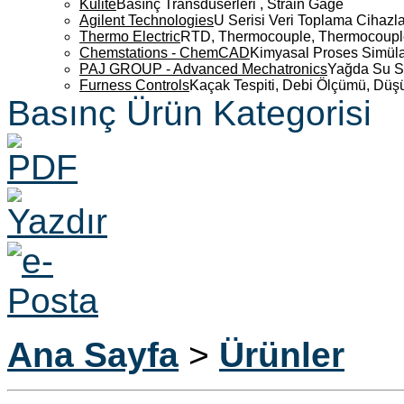
Kulite
Basınç Transdüserleri , Strain Gage
Agilent Technologies
U Serisi Veri Toplama Cihazla
Thermo Electric
RTD, Thermocouple, Thermocouple 
Chemstations - ChemCAD
Kimyasal Proses Simüla
PAJ GROUP - Advanced Mechatronics
Yağda Su S
Furness Controls
Kaçak Tespiti, Debi Ölçümü, Düş
Basınç Ürün Kategorisi
Ana Sayfa
>
Ürünler