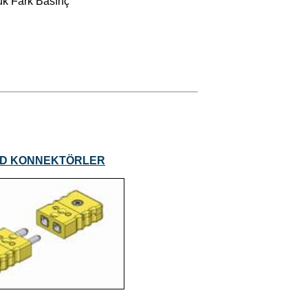
ük Fark Basınç
RTD KONNEKTÖRLER