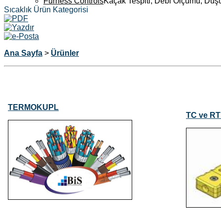
Furness Controls
Kaçak Tespiti, Debi Ölçümü, Düş
Sıcaklık Ürün Kategorisi
Ana Sayfa
>
Ürünler
TERMOKUPL
TC ve 