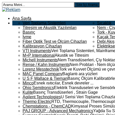
Ana Sayfa
Veri Toplama Sistemleri
Sıcaklık
Titreşim ve Akustik Yazılımları
Nem - Çiy
Basınç
Tork - Kuv
İvme
Kaçak Tes
Fiber Optik Test ve Ölçüm Cihazları
Debi Akış
Kalibrasyon Cihazları
Elektriks
VTI Instruments
Veri Toplama Sistemleri, Mainframe
M+P International
Akustik ve Titresim
Michell Instruments
Nem Transdüserleri, Çiy Noktası
Rense / Kahn Instruments
Nem Problari - Nem ölçüm
Lorenz Messtechnik
Tork ve Kuvvet Ölçümü ve çevr
MAC Panel Company
Baglantı ara yüzleri
U S F Wallace & Tiernan
Basınç Ölçüm Kalibratörle
Minco
Esnek ısıtıcılar, Esnek devreler ...
Ohio Semitronics
Elektrik Transduseleri ve Sensörler
Kulite
Basınç Transdüserleri , Strain Gage
Agilent Technologies
U Serisi Veri Toplama Cihazla
Thermo Electric
RTD, Thermocouple, Thermocouple 
Chemstations - ChemCAD
Kimyasal Proses Simüla
PAJ GROUP - Advanced Mechatronics
Yağda Su S