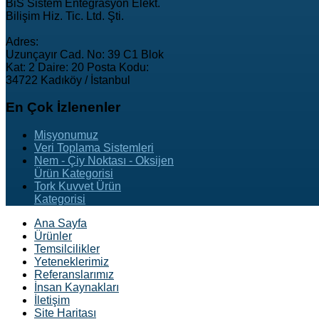
BiS Sistem Entegrasyon Elekt.
Bilişim Hiz. Tic. Ltd. Şti.
Adres:
Uzunçayır Cad. No: 39 C1 Blok
Kat: 2 Daire: 20 Posta Kodu:
34722 Kadıköy / İstanbul
En
Çok İzlenenler
Misyonumuz
Veri Toplama Sistemleri
Nem - Çiy Noktası - Oksijen
Ürün Kategorisi
Tork Kuvvet Ürün
Kategorisi
Ana Sayfa
Ürünler
Temsilcilikler
Yeteneklerimiz
Referanslarımız
İnsan Kaynakları
İletişim
Site Haritası