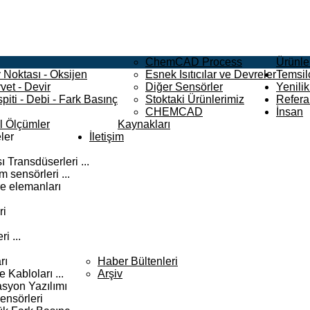
ChemCAD Process
Ürünle
 Noktası - Oksijen
Esnek Isıtıcılar ve Devreler
Temsilc
vet - Devir
Diğer Sensörler
Yenilik
piti - Debi - Fark Basınç
Stoktaki Ürünlerimiz
Refera
CHEMCAD
İnsan
el Ölçümler
Kaynakları
ler
İletişim
 Transdüserleri ...
 sensörleri ...
e elemanları
ri
i ...
rı
Haber Bültenleri
Kabloları ...
Arşiv
syon Yazılımı
ensörleri