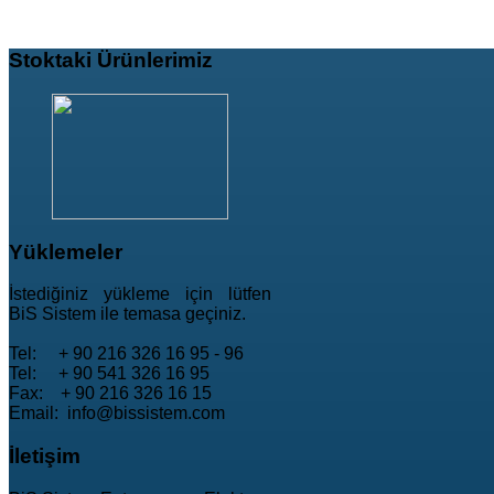
Stoktaki
Ürünlerimiz
Yüklemeler
İstediğiniz yükleme için lütfen
BiS Sistem ile temasa geçiniz.
Tel: + 90 216 326 16 95 - 96
Tel: + 90 541 326 16 95
Fax: + 90 216 326 16 15
Email: info@bissistem.com
İletişim