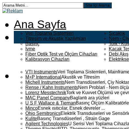
Ana Sayfa
Veri Toplama Sistemleri
Sıcaklık
Titreşim ve Akustik Yazılımları
Nem - Çiy
Basınç
Tork - Kuv
İvme
Kaçak Tes
Fiber Optik Test ve Ölçüm Cihazları
Debi Akış
Kalibrasyon Cihazları
Elektriks
VTI Instruments
Veri Toplama Sistemleri, Mainframe
M+P International
Akustik ve Titresim
Michell Instruments
Nem Transdüserleri, Çiy Noktası
Rense / Kahn Instruments
Nem Problari - Nem ölçüm
Lorenz Messtechnik
Tork ve Kuvvet Ölçümü ve çevr
MAC Panel Company
Baglantı ara yüzleri
U S F Wallace & Tiernan
Basınç Ölçüm Kalibratörle
Minco
Esnek ısıtıcılar, Esnek devreler ...
Ohio Semitronics
Elektrik Transduseleri ve Sensörler
Kulite
Basınç Transdüserleri , Strain Gage
Agilent Technologies
U Serisi Veri Toplama Cihazla
Thermo Electric
RTD, Thermocouple, Thermocouple 