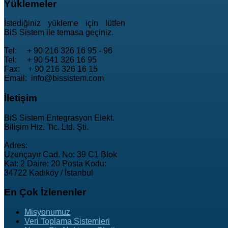
Yüklemeler
İstediğiniz yükleme için lütfen
BiS Sistem ile temasa geçiniz.
Tel: + 90 216 326 16 95 - 96
Tel: + 90 541 326 16 95
Fax: + 90 216 326 16 15
Email: info@bissistem.com
İletişim
BiS Sistem Entegrasyon Elekt.
Bilişim Hiz. Tic. Ltd. Şti.
Adres:
Uzunçayır Cad. No: 39 C1 Blok
Kat: 2 Daire: 20 Posta Kodu:
34722 Kadıköy / İstanbul
En
Çok İzlenenler
Misyonumuz
Veri Toplama Sistemleri