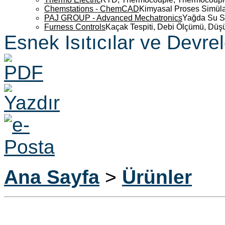
Chemstations - ChemCAD
Kimyasal Proses Simüla
PAJ GROUP - Advanced Mechatronics
Yağda Su S
Furness Controls
Kaçak Tespiti, Debi Ölçümü, Düş
Esnek Isıtıcılar ve Devrel
Ana Sayfa
>
Ürünler