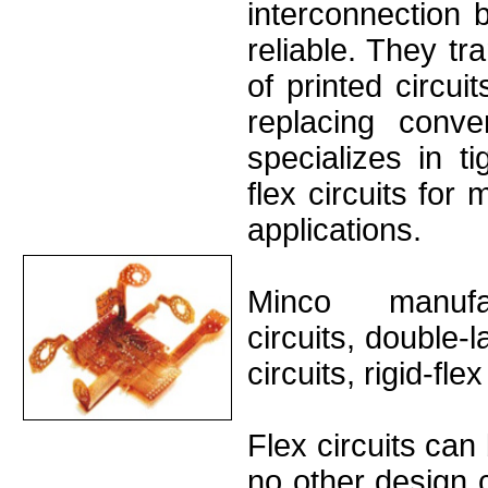
interconnection 
reliable. They tr
of printed circui
replacing conve
specializes in ti
flex circuits for
applications.
Minco manufac
circuits, double-l
circuits, rigid-fl
Flex circuits can
no other design 