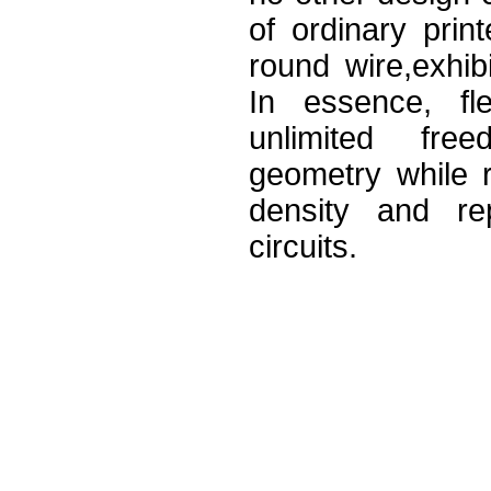
of ordinary prin
round wire,exhibi
In essence, fl
unlimited fre
geometry while r
density and rep
circuits.