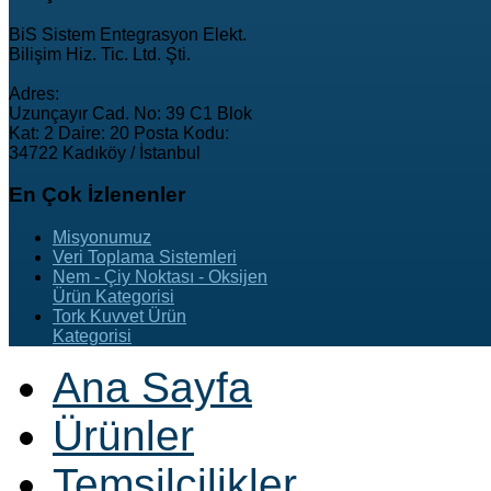
BiS Sistem Entegrasyon Elekt.
Bilişim Hiz. Tic. Ltd. Şti.
Adres:
Uzunçayır Cad. No: 39 C1 Blok
Kat: 2 Daire: 20 Posta Kodu:
34722 Kadıköy / İstanbul
En
Çok İzlenenler
Misyonumuz
Veri Toplama Sistemleri
Nem - Çiy Noktası - Oksijen
Ürün Kategorisi
Tork Kuvvet Ürün
Kategorisi
Ana Sayfa
Ürünler
Temsilcilikler