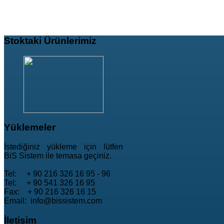
Stoktaki
Ürünlerimiz
Yüklemeler
İstediğiniz yükleme için lütfen
BiS Sistem ile temasa geçiniz.
Tel: + 90 216 326 16 95 - 96
Tel: + 90 541 326 16 95
Fax: + 90 216 326 16 15
Email: info@bissistem.com
İletişim