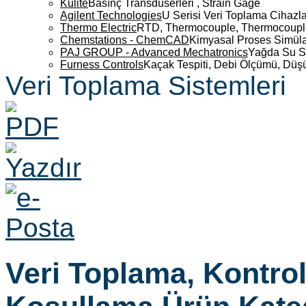
Kulite
Basınç Transdüserleri , Strain Gage
Agilent Technologies
U Serisi Veri Toplama Cihazla
Thermo Electric
RTD, Thermocouple, Thermocouple 
Chemstations - ChemCAD
Kimyasal Proses Simüla
PAJ GROUP - Advanced Mechatronics
Yağda Su S
Furness Controls
Kaçak Tespiti, Debi Ölçümü, Düş
Veri Toplama Sistemleri
Veri Toplama, Kontrol