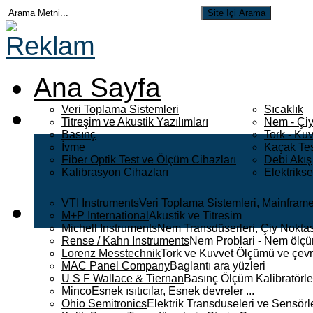
Ana Sayfa
Veri Toplama Sistemleri
Sıcaklık
Titreşim ve Akustik Yazılımları
Nem - Çiy
Basınç
Tork - Kuv
İvme
Kaçak Tes
Fiber Optik Test ve Ölçüm Cihazları
Debi Akış
Kalibrasyon Cihazları
Elektriks
VTI Instruments
Veri Toplama Sistemleri, Mainframe
M+P International
Akustik ve Titresim
Michell Instruments
Nem Transdüserleri, Çiy Noktası
Rense / Kahn Instruments
Nem Problari - Nem ölçüm
Lorenz Messtechnik
Tork ve Kuvvet Ölçümü ve çevr
MAC Panel Company
Baglantı ara yüzleri
U S F Wallace & Tiernan
Basınç Ölçüm Kalibratörle
Minco
Esnek ısıtıcılar, Esnek devreler ...
Ohio Semitronics
Elektrik Transduseleri ve Sensörler