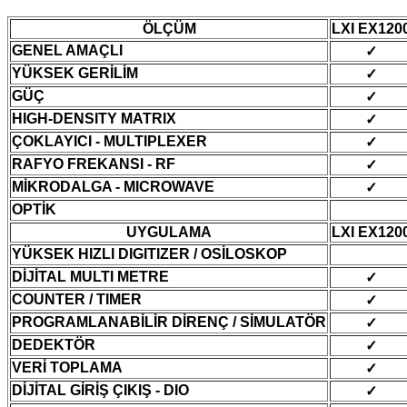
ÖLÇÜM
LXI EX120
GENEL AMAÇLI
✓
YÜKSEK GERİLİM
✓
GÜÇ
✓
HIGH-DENSITY MATRIX
✓
ÇOKLAYICI - MULTIPLEXER
✓
RAFYO FREKANSI - RF
✓
MİKRODALGA - MICROWAVE
✓
OPTİK
UYGULAMA
LXI EX120
YÜKSEK HIZLI DIGITIZER / OSİLOSKOP
DİJİTAL MULTI METRE
✓
COUNTER / TIMER
✓
PROGRAMLANABİLİR DİRENÇ / SİMULATÖR
✓
DEDEKTÖR
✓
VERİ TOPLAMA
✓
DİJİTAL GİRİŞ ÇIKIŞ - DIO
✓