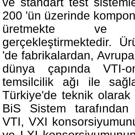
ve standart test sisteml
200 'ün üzerinde kompone
üretmekte ve müh
gerçekleştirmektedir. 
'de fabrikalardan, Avrupa
dünya çapında VTI-o
temsilcilik ağı ile sağ
Türkiye'de teknik olarak
BiS Sistem tarafından 
VTI, VXI konsorsiyumunun
ve LXI konsorsiyumunun 