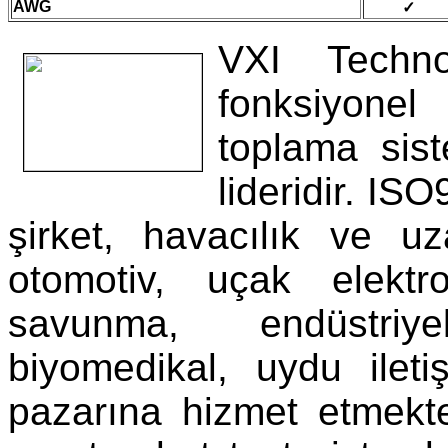
AWG
✓
VXI Technol
fonksiyone
toplama sis
lideridir. IS
şirket, havacılık ve u
otomotiv, uçak elektro
savunma, endüstriy
biyomedikal, uydu ilet
pazarına hizmet etmekted