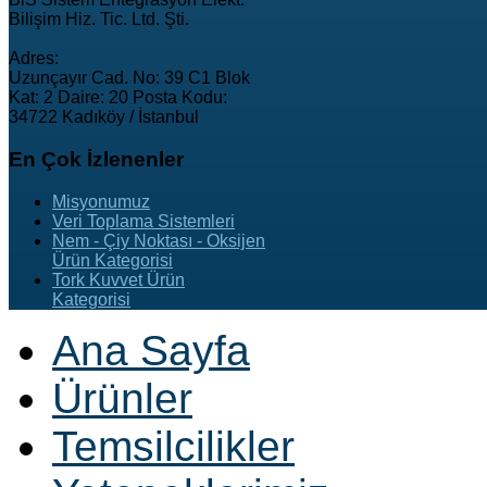
Bilişim Hiz. Tic. Ltd. Şti.
Adres:
Uzunçayır Cad. No: 39 C1 Blok
Kat: 2 Daire: 20 Posta Kodu:
34722 Kadıköy / İstanbul
En
Çok İzlenenler
Misyonumuz
Veri Toplama Sistemleri
Nem - Çiy Noktası - Oksijen
Ürün Kategorisi
Tork Kuvvet Ürün
Kategorisi
Ana Sayfa
Ürünler
Temsilcilikler