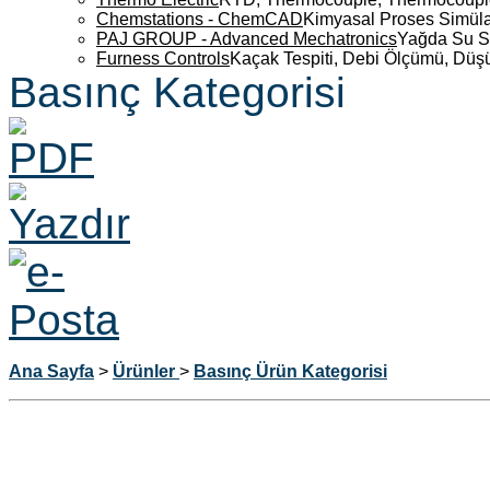
Chemstations - ChemCAD
Kimyasal Proses Simüla
PAJ GROUP - Advanced Mechatronics
Yağda Su S
Furness Controls
Kaçak Tespiti, Debi Ölçümü, Düş
Basınç Kategorisi
Ana Sayfa
>
Ürünler
>
Basınç Ürün Kategorisi