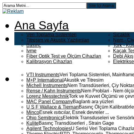
Ana Sayfa
Veri Toplama Sistemleri
Sıcaklık
Titreşim ve Akustik Yazılımları
Nem - Çiy
Basınç
Tork - Kuv
İvme
Kaçak Tes
Fiber Optik Test ve Ölçüm Cihazları
Debi Akış
Kalibrasyon Cihazları
Elektriks
VTI Instruments
Veri Toplama Sistemleri, Mainframe
M+P International
Akustik ve Titresim
Michell Instruments
Nem Transdüserleri, Çiy Noktası
Rense / Kahn Instruments
Nem Problari - Nem ölçüm
Lorenz Messtechnik
Tork ve Kuvvet Ölçümü ve çevr
MAC Panel Company
Baglantı ara yüzleri
U S F Wallace & Tiernan
Basınç Ölçüm Kalibratörle
Minco
Esnek ısıtıcılar, Esnek devreler ...
Ohio Semitronics
Elektrik Transduseleri ve Sensörler
Kulite
Basınç Transdüserleri , Strain Gage
Agilent Technologies
U Serisi Veri Toplama Cihazla
Thermo Electric
RTD, Thermocouple, Thermocouple 