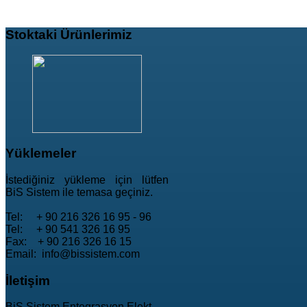
Stoktaki
Ürünlerimiz
Yüklemeler
İstediğiniz yükleme için lütfen
BiS Sistem ile temasa geçiniz.
Tel: + 90 216 326 16 95 - 96
Tel: + 90 541 326 16 95
Fax: + 90 216 326 16 15
Email: info@bissistem.com
İletişim
BiS Sistem Entegrasyon Elekt.