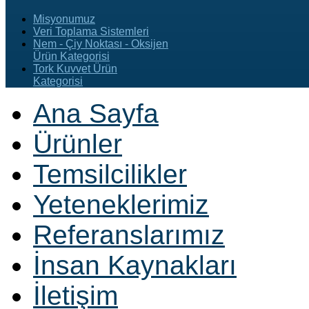
Misyonumuz
Veri Toplama Sistemleri
Nem - Çiy Noktası - Oksijen
Ürün Kategorisi
Tork Kuvvet Ürün
Kategorisi
Ana Sayfa
Ürünler
Temsilcilikler
Yeteneklerimiz
Referanslarımız
İnsan Kaynakları
İletişim