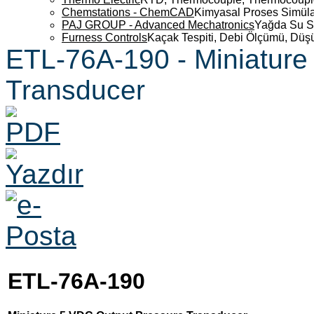
Chemstations - ChemCAD
Kimyasal Proses Simüla
PAJ GROUP - Advanced Mechatronics
Yağda Su S
Furness Controls
Kaçak Tespiti, Debi Ölçümü, Düş
ETL-76A-190 - Miniature
Transducer
ETL-76A-190