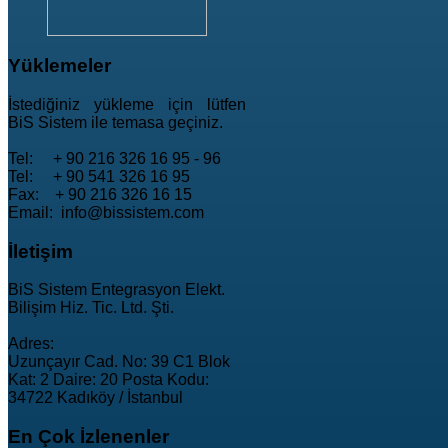
Yüklemeler
İstediğiniz yükleme için lütfen
BiS Sistem ile temasa geçiniz.
Tel: + 90 216 326 16 95 - 96
Tel: + 90 541 326 16 95
Fax: + 90 216 326 16 15
Email: info@bissistem.com
İletişim
BiS Sistem Entegrasyon Elekt.
Bilişim Hiz. Tic. Ltd. Şti.
Adres:
Uzunçayır Cad. No: 39 C1 Blok
Kat: 2 Daire: 20 Posta Kodu:
34722 Kadıköy / İstanbul
En
Çok İzlenenler