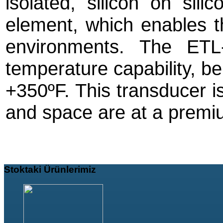
isolated, silicon on sili
element, which enables t
environments. The ETL
temperature capability, b
+350ºF. This transducer i
and space are at a premi
Stoktaki
Ürünlerimiz