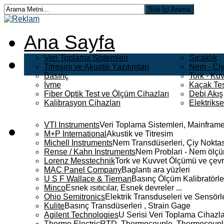
Ana Sayfa
Veri Toplama Sistemleri
Sıcaklık
Titreşim ve Akustik Yazılımları
Nem - Çiy
Basınç
Tork - Kuv
İvme
Kaçak Tes
Fiber Optik Test ve Ölçüm Cihazları
Debi Akış
Kalibrasyon Cihazları
Elektriks
VTI Instruments
Veri Toplama Sistemleri, Mainframe
M+P International
Akustik ve Titresim
Michell Instruments
Nem Transdüserleri, Çiy Noktası
Rense / Kahn Instruments
Nem Problari - Nem ölçüm
Lorenz Messtechnik
Tork ve Kuvvet Ölçümü ve çevr
MAC Panel Company
Baglantı ara yüzleri
U S F Wallace & Tiernan
Basınç Ölçüm Kalibratörle
Minco
Esnek ısıtıcılar, Esnek devreler ...
Ohio Semitronics
Elektrik Transduseleri ve Sensörler
Kulite
Basınç Transdüserleri , Strain Gage
Agilent Technologies
U Serisi Veri Toplama Cihazla
Thermo Electric
RTD, Thermocouple, Thermocouple 