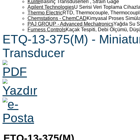
Kulite
Basınç Transdüserleri , Strain Gage
Agilent Technologies
U Serisi Veri Toplama Cihazla
Thermo Electric
RTD, Thermocouple, Thermocouple 
Chemstations - ChemCAD
Kimyasal Proses Simüla
PAJ GROUP - Advanced Mechatronics
Yağda Su S
Furness Controls
Kaçak Tespiti, Debi Ölçümü, Düş
ETQ-13-375(M) - Miniatu
Transducer
ETQ-13-375(M)