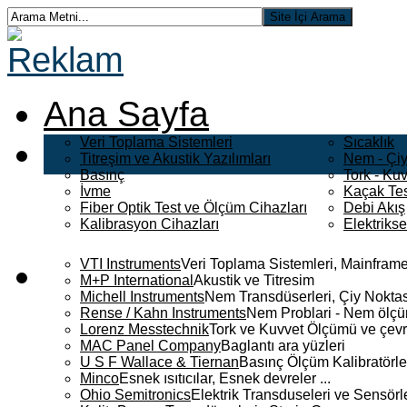
Ana Sayfa
Veri Toplama Sistemleri
Sıcaklık
Titreşim ve Akustik Yazılımları
Nem - Çiy
Basınç
Tork - Kuv
İvme
Kaçak Tes
Fiber Optik Test ve Ölçüm Cihazları
Debi Akış
Kalibrasyon Cihazları
Elektriks
VTI Instruments
Veri Toplama Sistemleri, Mainframe
M+P International
Akustik ve Titresim
Michell Instruments
Nem Transdüserleri, Çiy Noktası
Rense / Kahn Instruments
Nem Problari - Nem ölçüm
Lorenz Messtechnik
Tork ve Kuvvet Ölçümü ve çevr
MAC Panel Company
Baglantı ara yüzleri
U S F Wallace & Tiernan
Basınç Ölçüm Kalibratörle
Minco
Esnek ısıtıcılar, Esnek devreler ...
Ohio Semitronics
Elektrik Transduseleri ve Sensörler