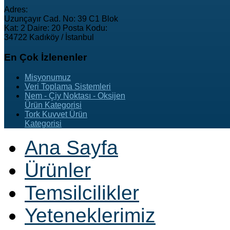
Adres:
Uzunçayır Cad. No: 39 C1 Blok
Kat: 2 Daire: 20 Posta Kodu:
34722 Kadıköy / İstanbul
En
Çok İzlenenler
Misyonumuz
Veri Toplama Sistemleri
Nem - Çiy Noktası - Oksijen
Ürün Kategorisi
Tork Kuvvet Ürün
Kategorisi
Ana Sayfa
Ürünler
Temsilcilikler
Yeteneklerimiz