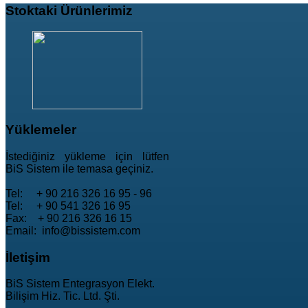
Stoktaki
Ürünlerimiz
Yüklemeler
İstediğiniz yükleme için lütfen
BiS Sistem ile temasa geçiniz.
Tel: + 90 216 326 16 95 - 96
Tel: + 90 541 326 16 95
Fax: + 90 216 326 16 15
Email: info@bissistem.com
İletişim
BiS Sistem Entegrasyon Elekt.
Bilişim Hiz. Tic. Ltd. Şti.