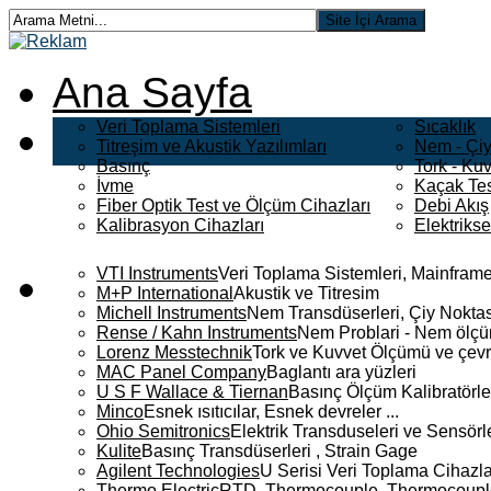
Ana Sayfa
Veri Toplama Sistemleri
Sıcaklık
Titreşim ve Akustik Yazılımları
Nem - Çiy
Basınç
Tork - Kuv
İvme
Kaçak Tes
Fiber Optik Test ve Ölçüm Cihazları
Debi Akış
Kalibrasyon Cihazları
Elektriks
VTI Instruments
Veri Toplama Sistemleri, Mainframe
M+P International
Akustik ve Titresim
Michell Instruments
Nem Transdüserleri, Çiy Noktası
Rense / Kahn Instruments
Nem Problari - Nem ölçüm
Lorenz Messtechnik
Tork ve Kuvvet Ölçümü ve çevr
MAC Panel Company
Baglantı ara yüzleri
U S F Wallace & Tiernan
Basınç Ölçüm Kalibratörle
Minco
Esnek ısıtıcılar, Esnek devreler ...
Ohio Semitronics
Elektrik Transduseleri ve Sensörler
Kulite
Basınç Transdüserleri , Strain Gage
Agilent Technologies
U Serisi Veri Toplama Cihazla
Thermo Electric
RTD, Thermocouple, Thermocouple 