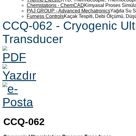
Chemstations - ChemCAD
Kimyasal Proses Simüla
PAJ GROUP - Advanced Mechatronics
Yağda Su S
Furness Controls
Kaçak Tespiti, Debi Ölçümü, Düş
CCQ-062 - Cryogenic Ult
Transducer
CCQ-062