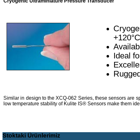
Cryogenic Ultraminiature Pressure Transducer
Cryogen
+120°C
Availab
Ideal f
Excell
Rugge
Similar in design to the XCQ-062 Series, these sensors are sp
low temperature stability of Kulite IS® Sensors make them ideal
Stoktaki
Ürünlerimiz