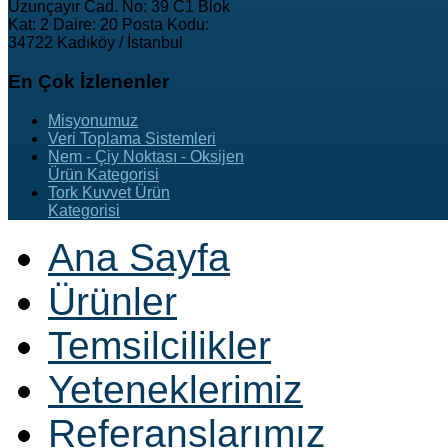
Uzunçayır Cad. No: 39 C1 Blok
Kat: 2 Daire: 20 Posta Kodu:
34722 Kadıköy / İstanbul
En
Çok İzlenenler
Misyonumuz
Veri Toplama Sistemleri
Nem - Çiy Noktası - Oksijen
Ürün Kategorisi
Tork Kuvvet Ürün
Kategorisi
Ana Sayfa
Ürünler
Temsilcilikler
Yeteneklerimiz
Referanslarımız