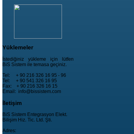
Yüklemeler
İstediğiniz yükleme için lütfen
BiS Sistem ile temasa geçiniz.
Tel: + 90 216 326 16 95 - 96
Tel: + 90 541 326 16 95
Fax: + 90 216 326 16 15
Email: info@bissistem.com
İletişim
BiS Sistem Entegrasyon Elekt.
Bilişim Hiz. Tic. Ltd. Şti.
Adres: