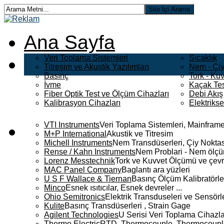
Ana Sayfa
Veri Toplama Sistemleri
Sıcaklık
Titreşim ve Akustik Yazılımları
Nem - Çiy
Basınç
Tork - Kuv
İvme
Kaçak Tes
Fiber Optik Test ve Ölçüm Cihazları
Debi Akış
Kalibrasyon Cihazları
Elektriks
VTI Instruments
Veri Toplama Sistemleri, Mainframe
M+P International
Akustik ve Titresim
Michell Instruments
Nem Transdüserleri, Çiy Noktası
Rense / Kahn Instruments
Nem Problari - Nem ölçüm
Lorenz Messtechnik
Tork ve Kuvvet Ölçümü ve çevr
MAC Panel Company
Baglantı ara yüzleri
U S F Wallace & Tiernan
Basınç Ölçüm Kalibratörle
Minco
Esnek ısıtıcılar, Esnek devreler ...
Ohio Semitronics
Elektrik Transduseleri ve Sensörler
Kulite
Basınç Transdüserleri , Strain Gage
Agilent Technologies
U Serisi Veri Toplama Cihazla
Thermo Electric
RTD, Thermocouple, Thermocouple 