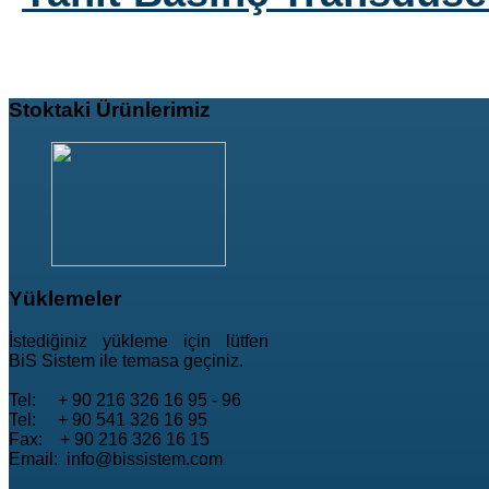
Stoktaki
Ürünlerimiz
Yüklemeler
İstediğiniz yükleme için lütfen
BiS Sistem ile temasa geçiniz.
Tel: + 90 216 326 16 95 - 96
Tel: + 90 541 326 16 95
Fax: + 90 216 326 16 15
Email: info@bissistem.com