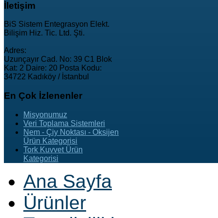
İletişim
BiS Sistem Entegrasyon Elekt.
Bilişim Hiz. Tic. Ltd. Şti.
Adres:
Uzunçayır Cad. No: 39 C1 Blok
Kat: 2 Daire: 20 Posta Kodu:
34722 Kadıköy / İstanbul
En
Çok İzlenenler
Misyonumuz
Veri Toplama Sistemleri
Nem - Çiy Noktası - Oksijen
Ürün Kategorisi
Tork Kuvvet Ürün
Kategorisi
Ana Sayfa
Ürünler