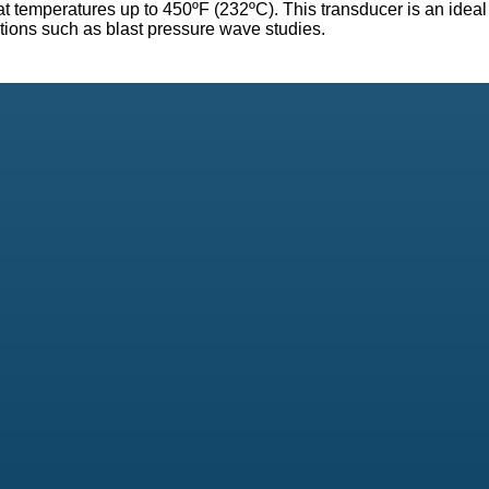
 temperatures up to 450ºF (232ºC). This transducer is an ideal 
ions such as blast pressure wave studies.