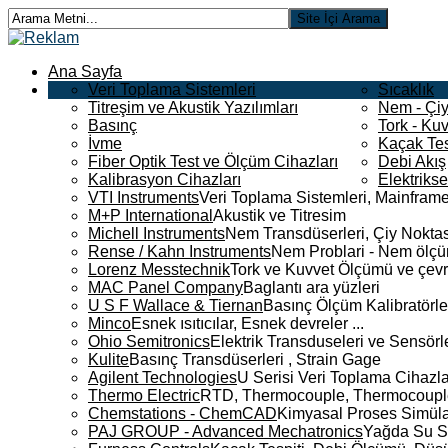
Ana Sayfa
Veri Toplama Sistemleri
Sıcaklık
Titreşim ve Akustik Yazılımları
Nem - Çiy
Basınç
Tork - Kuv
İvme
Kaçak Tes
Fiber Optik Test ve Ölçüm Cihazları
Debi Akış
Kalibrasyon Cihazları
Elektriks
VTI Instruments
Veri Toplama Sistemleri, Mainframe
M+P International
Akustik ve Titresim
Michell Instruments
Nem Transdüserleri, Çiy Noktası
Rense / Kahn Instruments
Nem Problari - Nem ölçüm
Lorenz Messtechnik
Tork ve Kuvvet Ölçümü ve çevr
MAC Panel Company
Baglantı ara yüzleri
U S F Wallace & Tiernan
Basınç Ölçüm Kalibratörle
Minco
Esnek ısıtıcılar, Esnek devreler ...
Ohio Semitronics
Elektrik Transduseleri ve Sensörler
Kulite
Basınç Transdüserleri , Strain Gage
Agilent Technologies
U Serisi Veri Toplama Cihazla
Thermo Electric
RTD, Thermocouple, Thermocouple 
Chemstations - ChemCAD
Kimyasal Proses Simüla
PAJ GROUP - Advanced Mechatronics
Yağda Su S