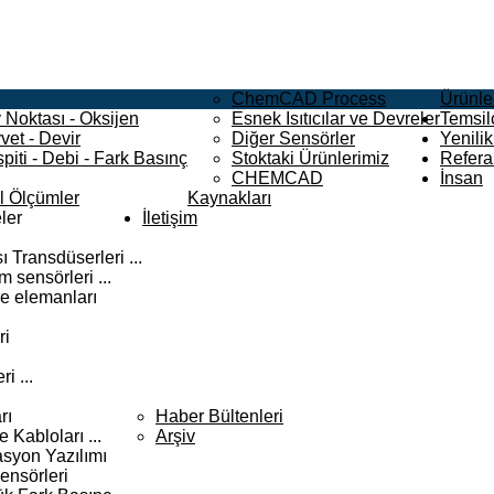
ChemCAD Process
Ürünle
 Noktası - Oksijen
Esnek Isıtıcılar ve Devreler
Temsilc
vet - Devir
Diğer Sensörler
Yenilik
piti - Debi - Fark Basınç
Stoktaki Ürünlerimiz
Refera
CHEMCAD
İnsan
el Ölçümler
Kaynakları
ler
İletişim
 Transdüserleri ...
 sensörleri ...
e elemanları
ri
i ...
rı
Haber Bültenleri
Kabloları ...
Arşiv
syon Yazılımı
ensörleri