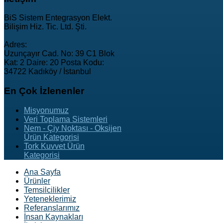
BiS Sistem Entegrasyon Elekt.
Bilişim Hiz. Tic. Ltd. Şti.
Adres:
Uzunçayır Cad. No: 39 C1 Blok
Kat: 2 Daire: 20 Posta Kodu:
34722 Kadıköy / İstanbul
En
Çok İzlenenler
Misyonumuz
Veri Toplama Sistemleri
Nem - Çiy Noktası - Oksijen
Ürün Kategorisi
Tork Kuvvet Ürün
Kategorisi
Ana Sayfa
Ürünler
Temsilcilikler
Yeteneklerimiz
Referanslarımız
İnsan Kaynakları