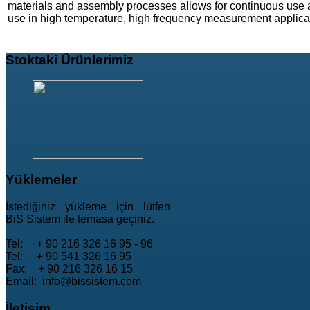
materials and assembly processes allows for continuous use at
use in high temperature, high frequency measurement applicat
Stoktaki
Ürünlerimiz
Yüklemeler
İstediğiniz yükleme için lütfen
BiS Sistem ile temasa geçiniz.
Tel: + 90 216 326 16 95 - 96
Tel: + 90 541 326 16 95
Fax: + 90 216 326 16 15
Email: info@bissistem.com
İletişim