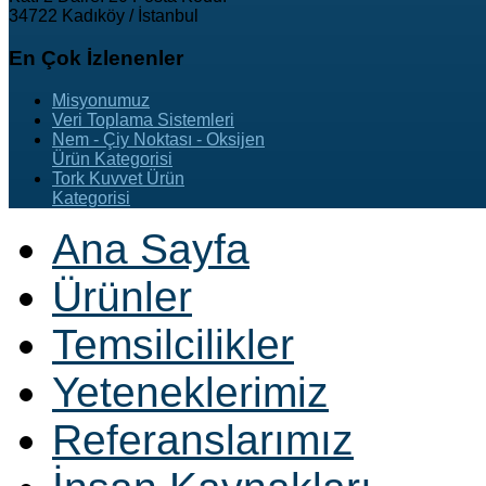
34722 Kadıköy / İstanbul
En
Çok İzlenenler
Misyonumuz
Veri Toplama Sistemleri
Nem - Çiy Noktası - Oksijen
Ürün Kategorisi
Tork Kuvvet Ürün
Kategorisi
Ana Sayfa
Ürünler
Temsilcilikler
Yeteneklerimiz
Referanslarımız