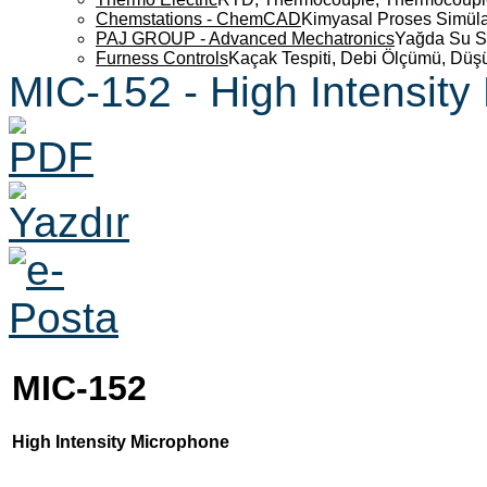
Chemstations - ChemCAD
Kimyasal Proses Simüla
PAJ GROUP - Advanced Mechatronics
Yağda Su S
Furness Controls
Kaçak Tespiti, Debi Ölçümü, Düş
MIC-152 - High Intensit
MIC-152
High Intensity Microphone