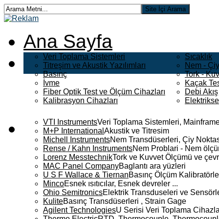
Ana Sayfa
Veri Toplama Sistemleri
Sıcaklık
Titreşim ve Akustik Yazılımları
Nem - Çiy
Basınç
Tork - Kuv
İvme
Kaçak Tes
Fiber Optik Test ve Ölçüm Cihazları
Debi Akış
Kalibrasyon Cihazları
Elektriks
VTI Instruments
Veri Toplama Sistemleri, Mainframe
M+P International
Akustik ve Titresim
Michell Instruments
Nem Transdüserleri, Çiy Noktası
Rense / Kahn Instruments
Nem Problari - Nem ölçüm
Lorenz Messtechnik
Tork ve Kuvvet Ölçümü ve çevr
MAC Panel Company
Baglantı ara yüzleri
U S F Wallace & Tiernan
Basınç Ölçüm Kalibratörle
Minco
Esnek ısıtıcılar, Esnek devreler ...
Ohio Semitronics
Elektrik Transduseleri ve Sensörler
Kulite
Basınç Transdüserleri , Strain Gage
Agilent Technologies
U Serisi Veri Toplama Cihazla
Thermo Electric
RTD, Thermocouple, Thermocouple 