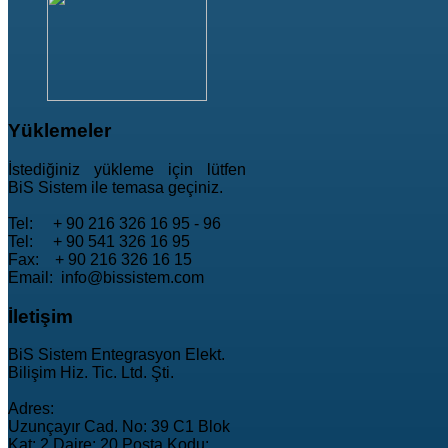
Yüklemeler
İstediğiniz yükleme için lütfen
BiS Sistem ile temasa geçiniz.
Tel: + 90 216 326 16 95 - 96
Tel: + 90 541 326 16 95
Fax: + 90 216 326 16 15
Email: info@bissistem.com
İletişim
BiS Sistem Entegrasyon Elekt.
Bilişim Hiz. Tic. Ltd. Şti.
Adres:
Uzunçayır Cad. No: 39 C1 Blok
Kat: 2 Daire: 20 Posta Kodu: