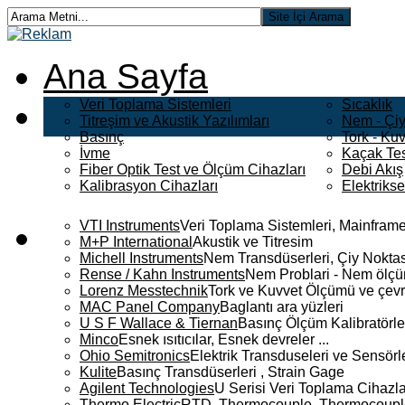
Ana Sayfa
Veri Toplama Sistemleri
Sıcaklık
Titreşim ve Akustik Yazılımları
Nem - Çiy
Basınç
Tork - Kuv
İvme
Kaçak Tes
Fiber Optik Test ve Ölçüm Cihazları
Debi Akış
Kalibrasyon Cihazları
Elektriks
VTI Instruments
Veri Toplama Sistemleri, Mainframe
M+P International
Akustik ve Titresim
Michell Instruments
Nem Transdüserleri, Çiy Noktası
Rense / Kahn Instruments
Nem Problari - Nem ölçüm
Lorenz Messtechnik
Tork ve Kuvvet Ölçümü ve çevr
MAC Panel Company
Baglantı ara yüzleri
U S F Wallace & Tiernan
Basınç Ölçüm Kalibratörle
Minco
Esnek ısıtıcılar, Esnek devreler ...
Ohio Semitronics
Elektrik Transduseleri ve Sensörler
Kulite
Basınç Transdüserleri , Strain Gage
Agilent Technologies
U Serisi Veri Toplama Cihazla
Thermo Electric
RTD, Thermocouple, Thermocouple 