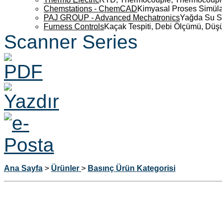
Chemstations - ChemCAD
Kimyasal Proses Simüla
PAJ GROUP - Advanced Mechatronics
Yağda Su S
Furness Controls
Kaçak Tespiti, Debi Ölçümü, Düş
Scanner Series
Ana Sayfa
>
Ürünler
>
Basınç Ürün Kategorisi