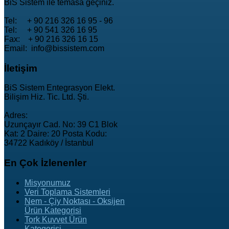
BiS Sistem ile temasa geçiniz.
Tel: + 90 216 326 16 95 - 96
Tel: + 90 541 326 16 95
Fax: + 90 216 326 16 15
Email: info@bissistem.com
İletişim
BiS Sistem Entegrasyon Elekt.
Bilişim Hiz. Tic. Ltd. Şti.
Adres:
Uzunçayır Cad. No: 39 C1 Blok
Kat: 2 Daire: 20 Posta Kodu:
34722 Kadıköy / İstanbul
En
Çok İzlenenler
Misyonumuz
Veri Toplama Sistemleri
Nem - Çiy Noktası - Oksijen
Ürün Kategorisi
Tork Kuvvet Ürün
Kategorisi