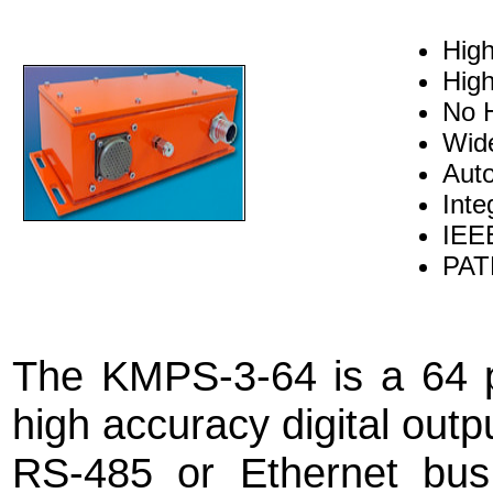
High
High
No H
Wid
Aut
Inte
IEE
PAT
The KMPS-3-64 is a 64 p
high accuracy digital outp
RS-485 or Ethernet bus.