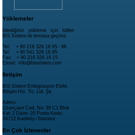
Yüklemeler
İstediğiniz yükleme için lütfen
BiS Sistem ile temasa geçiniz.
Tel: + 90 216 326 16 95 - 96
Tel: + 90 541 326 16 95
Fax: + 90 216 326 16 15
Email: info@bissistem.com
İletişim
BiS Sistem Entegrasyon Elekt.
Bilişim Hiz. Tic. Ltd. Şti.
Adres:
Uzunçayır Cad. No: 39 C1 Blok
Kat: 2 Daire: 20 Posta Kodu:
34722 Kadıköy / İstanbul
En
Çok İzlenenler