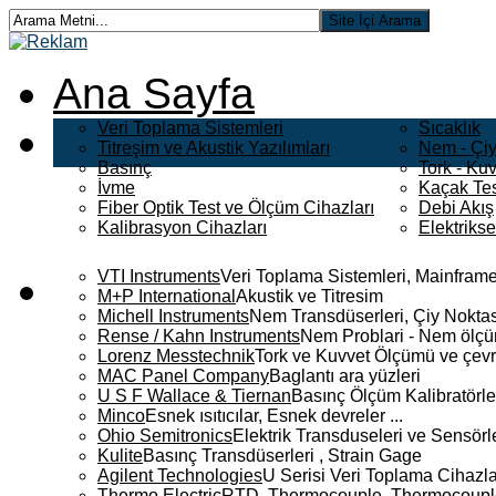
Ana Sayfa
Veri Toplama Sistemleri
Sıcaklık
Titreşim ve Akustik Yazılımları
Nem - Çiy
Basınç
Tork - Kuv
İvme
Kaçak Tes
Fiber Optik Test ve Ölçüm Cihazları
Debi Akış
Kalibrasyon Cihazları
Elektriks
VTI Instruments
Veri Toplama Sistemleri, Mainframe
M+P International
Akustik ve Titresim
Michell Instruments
Nem Transdüserleri, Çiy Noktası
Rense / Kahn Instruments
Nem Problari - Nem ölçüm
Lorenz Messtechnik
Tork ve Kuvvet Ölçümü ve çevr
MAC Panel Company
Baglantı ara yüzleri
U S F Wallace & Tiernan
Basınç Ölçüm Kalibratörle
Minco
Esnek ısıtıcılar, Esnek devreler ...
Ohio Semitronics
Elektrik Transduseleri ve Sensörler
Kulite
Basınç Transdüserleri , Strain Gage
Agilent Technologies
U Serisi Veri Toplama Cihazla
Thermo Electric
RTD, Thermocouple, Thermocouple 