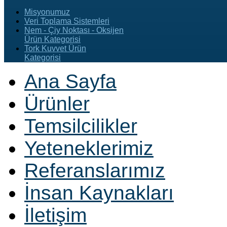
Misyonumuz
Veri Toplama Sistemleri
Nem - Çiy Noktası - Oksijen
Ürün Kategorisi
Tork Kuvvet Ürün
Kategorisi
Ana Sayfa
Ürünler
Temsilcilikler
Yeteneklerimiz
Referanslarımız
İnsan Kaynakları
İletişim