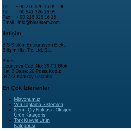
Tel: + 90 216 326 16 95 - 96
Tel: + 90 541 326 16 95
Fax: + 90 216 326 16 15
Email: info@bissistem.com
İletişim
BiS Sistem Entegrasyon Elekt.
Bilişim Hiz. Tic. Ltd. Şti.
Adres:
Uzunçayır Cad. No: 39 C1 Blok
Kat: 2 Daire: 20 Posta Kodu:
34722 Kadıköy / İstanbul
En
Çok İzlenenler
Misyonumuz
Veri Toplama Sistemleri
Nem - Çiy Noktası - Oksijen
Ürün Kategorisi
Tork Kuvvet Ürün
Kategorisi