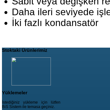
Sabit veya değişken r
Daha ileri seviyede 
İki fazlı kondansatör
Stoktaki
Ürünlerimiz
Yüklemeler
İstediğiniz yükleme için lütfen
BiS Sistem ile temasa geçiniz.