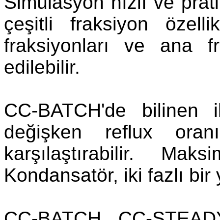
Simülasyon hızlı ve prati
çeşitli fraksiyon özell
fraksiyonları ve ana f
edilebilir.
CC-BATCH'de bilinen i
değişken reflux oran
karşılaştırabilir. Ma
Kondansatör, iki fazlı bir
CC-BATCH, CC-STEADY