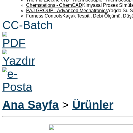
Chemstations - ChemCAD
Kimyasal Proses Simüla
PAJ GROUP - Advanced Mechatronics
Yağda Su S
Furness Controls
Kaçak Tespiti, Debi Ölçümü, Düş
CC-Batch
Ana Sayfa
>
Ürünler