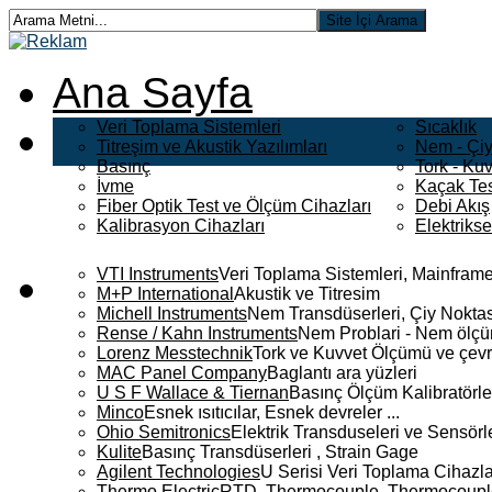
Ana Sayfa
Veri Toplama Sistemleri
Sıcaklık
Titreşim ve Akustik Yazılımları
Nem - Çiy
Basınç
Tork - Kuv
İvme
Kaçak Tes
Fiber Optik Test ve Ölçüm Cihazları
Debi Akış
Kalibrasyon Cihazları
Elektriks
VTI Instruments
Veri Toplama Sistemleri, Mainframe
M+P International
Akustik ve Titresim
Michell Instruments
Nem Transdüserleri, Çiy Noktası
Rense / Kahn Instruments
Nem Problari - Nem ölçüm
Lorenz Messtechnik
Tork ve Kuvvet Ölçümü ve çevr
MAC Panel Company
Baglantı ara yüzleri
U S F Wallace & Tiernan
Basınç Ölçüm Kalibratörle
Minco
Esnek ısıtıcılar, Esnek devreler ...
Ohio Semitronics
Elektrik Transduseleri ve Sensörler
Kulite
Basınç Transdüserleri , Strain Gage
Agilent Technologies
U Serisi Veri Toplama Cihazla
Thermo Electric
RTD, Thermocouple, Thermocouple 