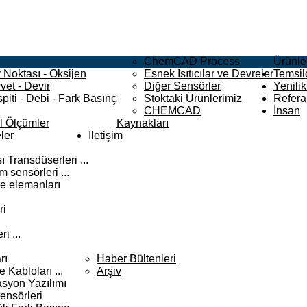
ChemCAD Process
Ürünle
 Noktası - Oksijen
Esnek Isıtıcılar ve Devreler
Temsilc
vet - Devir
Diğer Sensörler
Yenilik
piti - Debi - Fark Basınç
Stoktaki Ürünlerimiz
Refera
CHEMCAD
İnsan
el Ölçümler
Kaynakları
ler
İletişim
 Transdüserleri ...
 sensörleri ...
e elemanları
ri
i ...
rı
Haber Bültenleri
Kabloları ...
Arşiv
syon Yazılımı
ensörleri