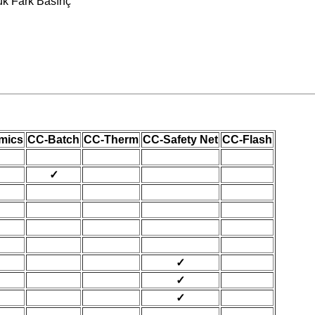
ük Fark Basınç
mics
CC-Batch
CC-Therm
CC-Safety Net
CC-Flash
✓
✓
✓
✓