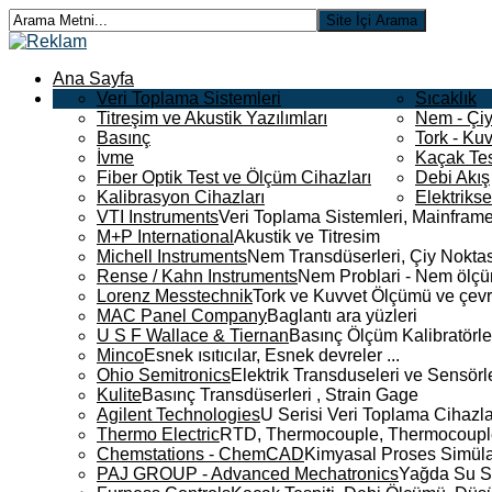
Ana Sayfa
Veri Toplama Sistemleri
Sıcaklık
Titreşim ve Akustik Yazılımları
Nem - Çiy
Basınç
Tork - Kuv
İvme
Kaçak Tes
Fiber Optik Test ve Ölçüm Cihazları
Debi Akış
Kalibrasyon Cihazları
Elektriks
VTI Instruments
Veri Toplama Sistemleri, Mainframe
M+P International
Akustik ve Titresim
Michell Instruments
Nem Transdüserleri, Çiy Noktası
Rense / Kahn Instruments
Nem Problari - Nem ölçüm
Lorenz Messtechnik
Tork ve Kuvvet Ölçümü ve çevr
MAC Panel Company
Baglantı ara yüzleri
U S F Wallace & Tiernan
Basınç Ölçüm Kalibratörle
Minco
Esnek ısıtıcılar, Esnek devreler ...
Ohio Semitronics
Elektrik Transduseleri ve Sensörler
Kulite
Basınç Transdüserleri , Strain Gage
Agilent Technologies
U Serisi Veri Toplama Cihazla
Thermo Electric
RTD, Thermocouple, Thermocouple 
Chemstations - ChemCAD
Kimyasal Proses Simüla
PAJ GROUP - Advanced Mechatronics
Yağda Su S