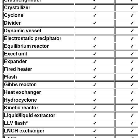
✓
✓
Crystallizer
✓
✓
Cyclone
✓
✓
Divider
✓
✓
Dynamic vessel
✓
Electrostatic precipitator
✓
✓
Equilibrium reactor
✓
✓
Excel unit
✓
✓
Expander
✓
✓
Fired heater
✓
✓
Flash
✓
✓
Gibbs reactor
✓
✓
Heat exchanger
✓
✓
Hydrocyclone
✓
✓
Kinetic reactor
✓
✓
Liquid/liquid extractor
✓
✓
LLV flash*
✓
✓
LNGH exchanger
✓
✓