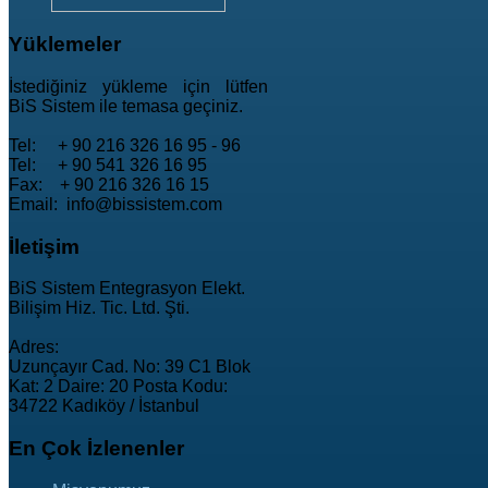
Yüklemeler
İstediğiniz yükleme için lütfen
BiS Sistem ile temasa geçiniz.
Tel: + 90 216 326 16 95 - 96
Tel: + 90 541 326 16 95
Fax: + 90 216 326 16 15
Email: info@bissistem.com
İletişim
BiS Sistem Entegrasyon Elekt.
Bilişim Hiz. Tic. Ltd. Şti.
Adres:
Uzunçayır Cad. No: 39 C1 Blok
Kat: 2 Daire: 20 Posta Kodu:
34722 Kadıköy / İstanbul
En
Çok İzlenenler