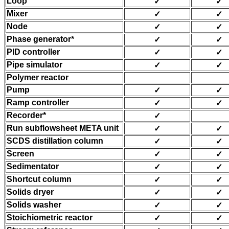
Loop
✓
✓
Mixer
✓
✓
Node
✓
✓
Phase generator*
✓
✓
PID controller
✓
✓
Pipe simulator
✓
✓
Polymer reactor
Pump
✓
✓
Ramp controller
✓
✓
Recorder*
✓
Run subflowsheet META unit
✓
✓
SCDS distillation column
✓
✓
Screen
✓
✓
Sedimentator
✓
✓
Shortcut column
✓
✓
Solids dryer
✓
✓
Solids washer
✓
✓
Stoichiometric reactor
✓
✓