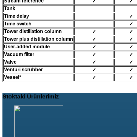
Stream reference
✓
✓
Tank
Time delay
✓
Time switch
✓
Tower distillation column
✓
✓
Tower plus distillation column
✓
✓
User-added module
✓
✓
Vacuum filter
✓
✓
Valve
✓
✓
Venturi scrubber
✓
✓
Vessel*
✓
✓
Stoktaki
Ürünlerimiz