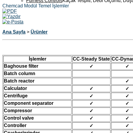
Furness Controls
Kaçak Tespiti, Debi Ölçümü, Düş
Chemcad Modül Temel İşlemler
Ana Sayfa
>
Ürünler
İşlemler
CC-Steady State
CC-Dyna
Baghouse filter
✓
✓
Batch column
Batch reactor
✓
Calculator
✓
✓
Centrifuge
✓
✓
Component separator
✓
✓
Compressor
✓
✓
Control valve
✓
✓
Controller
✓
✓
Crusher/grinder