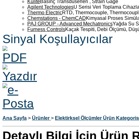
Kulite
Basınç Transdüserleri , Strain Gage
Agilent Technologies
U Serisi Veri Toplama Cihazla
Thermo Electric
RTD, Thermocouple, Thermocouple 
Chemstations - ChemCAD
Kimyasal Proses Simüla
PAJ GROUP - Advanced Mechatronics
Yağda Su S
Furness Controls
Kaçak Tespiti, Debi Ölçümü, Düş
Sinyal Koşullayıcılar
Ana Sayfa
>
Ürünler
>
Elektirksel Ölçümler Ürün Kategoris
Detaylı Bilgi İçin Ürün