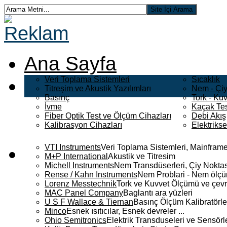
Ana Sayfa
Veri Toplama Sistemleri
Sıcaklık
Titreşim ve Akustik Yazılımları
Nem - Çiy
Basınç
Tork - Kuv
İvme
Kaçak Tes
Fiber Optik Test ve Ölçüm Cihazları
Debi Akış
Kalibrasyon Cihazları
Elektriks
VTI Instruments
Veri Toplama Sistemleri, Mainframe
M+P International
Akustik ve Titresim
Michell Instruments
Nem Transdüserleri, Çiy Noktası
Rense / Kahn Instruments
Nem Problari - Nem ölçüm
Lorenz Messtechnik
Tork ve Kuvvet Ölçümü ve çevr
MAC Panel Company
Baglantı ara yüzleri
U S F Wallace & Tiernan
Basınç Ölçüm Kalibratörle
Minco
Esnek ısıtıcılar, Esnek devreler ...
Ohio Semitronics
Elektrik Transduseleri ve Sensörler