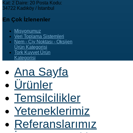
Kat: 2 Daire: 20 Posta Kodu:
34722 Kadıköy / İstanbul
En
Çok İzlenenler
Misyonumuz
Veri Toplama Sistemleri
Nem - Çiy Noktası - Oksijen
Ürün Kategorisi
Tork Kuvvet Ürün
Kategorisi
Ana Sayfa
Ürünler
Temsilcilikler
Yeteneklerimiz
Referanslarımız