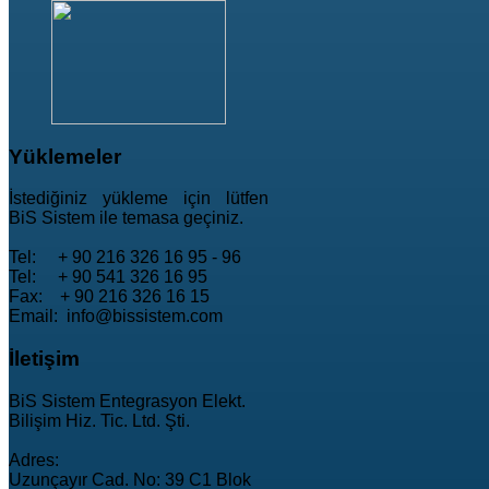
Yüklemeler
İstediğiniz yükleme için lütfen
BiS Sistem ile temasa geçiniz.
Tel: + 90 216 326 16 95 - 96
Tel: + 90 541 326 16 95
Fax: + 90 216 326 16 15
Email: info@bissistem.com
İletişim
BiS Sistem Entegrasyon Elekt.
Bilişim Hiz. Tic. Ltd. Şti.
Adres:
Uzunçayır Cad. No: 39 C1 Blok