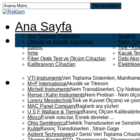
Ana Sayfa
Veri Toplama Sistemleri
Sıcaklık
Titreşim ve Akustik Yazılımları
Nem - Çiy
Basınç
Tork - Kuv
İvme
Kaçak Tes
Fiber Optik Test ve Ölçüm Cihazları
Debi Akış
Kalibrasyon Cihazları
Elektriks
VTI Instruments
Veri Toplama Sistemleri, Mainframe
M+P International
Akustik ve Titresim
Michell Instruments
Nem Transdüserleri, Çiy Noktası
Rense / Kahn Instruments
Nem Problari - Nem ölçüm
Lorenz Messtechnik
Tork ve Kuvvet Ölçümü ve çevr
MAC Panel Company
Baglantı ara yüzleri
U S F Wallace & Tiernan
Basınç Ölçüm Kalibratörle
Minco
Esnek ısıtıcılar, Esnek devreler ...
Ohio Semitronics
Elektrik Transduseleri ve Sensörler
Kulite
Basınç Transdüserleri , Strain Gage
Agilent Technologies
U Serisi Veri Toplama Cihazla
Thermo Electric
RTD, Thermocouple, Thermocouple 