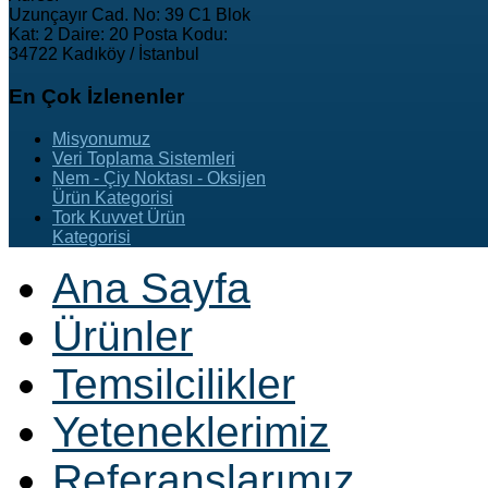
Uzunçayır Cad. No: 39 C1 Blok
Kat: 2 Daire: 20 Posta Kodu:
34722 Kadıköy / İstanbul
En
Çok İzlenenler
Misyonumuz
Veri Toplama Sistemleri
Nem - Çiy Noktası - Oksijen
Ürün Kategorisi
Tork Kuvvet Ürün
Kategorisi
Ana Sayfa
Ürünler
Temsilcilikler
Yeteneklerimiz
Referanslarımız