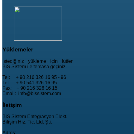
Yüklemeler
İstediğiniz yükleme için lütfen
BiS Sistem ile temasa geçiniz.
Tel: + 90 216 326 16 95 - 96
Tel: + 90 541 326 16 95
Fax: + 90 216 326 16 15
Email: info@bissistem.com
İletişim
BiS Sistem Entegrasyon Elekt.
Bilişim Hiz. Tic. Ltd. Şti.
Adres: