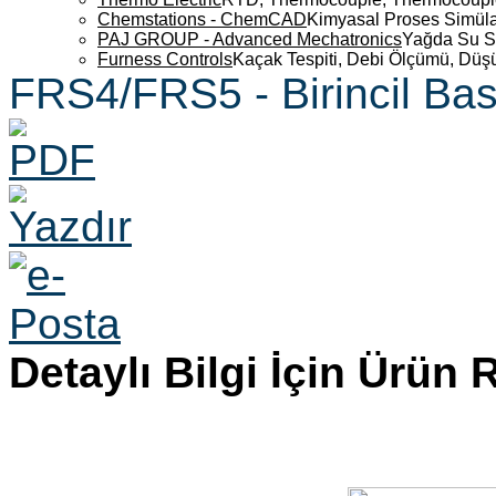
Chemstations - ChemCAD
Kimyasal Proses Simüla
PAJ GROUP - Advanced Mechatronics
Yağda Su S
Furness Controls
Kaçak Tespiti, Debi Ölçümü, Düş
FRS4/FRS5 - Birincil Bas
Detaylı Bilgi İçin Ürün 