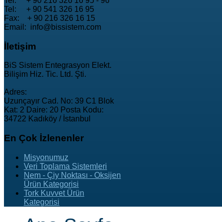
Tel: + 90 216 326 16 95 - 96
Tel: + 90 541 326 16 95
Fax: + 90 216 326 16 15
Email: info@bissistem.com
İletişim
BiS Sistem Entegrasyon Elekt.
Bilişim Hiz. Tic. Ltd. Şti.
Adres:
Uzunçayır Cad. No: 39 C1 Blok
Kat: 2 Daire: 20 Posta Kodu:
34722 Kadıköy / İstanbul
En
Çok İzlenenler
Misyonumuz
Veri Toplama Sistemleri
Nem - Çiy Noktası - Oksijen
Ürün Kategorisi
Tork Kuvvet Ürün
Kategorisi