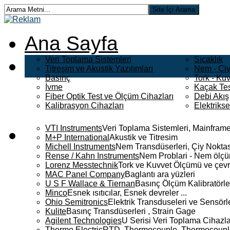
Ana Sayfa
Veri Toplama Sistemleri
Sıcaklık
Titreşim ve Akustik Yazılımları
Nem - Çiy
Basınç
Tork - Kuv
İvme
Kaçak Tes
Fiber Optik Test ve Ölçüm Cihazları
Debi Akış
Kalibrasyon Cihazları
Elektriks
VTI Instruments
Veri Toplama Sistemleri, Mainframe
M+P International
Akustik ve Titresim
Michell Instruments
Nem Transdüserleri, Çiy Noktası
Rense / Kahn Instruments
Nem Problari - Nem ölçüm
Lorenz Messtechnik
Tork ve Kuvvet Ölçümü ve çevr
MAC Panel Company
Baglantı ara yüzleri
U S F Wallace & Tiernan
Basınç Ölçüm Kalibratörle
Minco
Esnek ısıtıcılar, Esnek devreler ...
Ohio Semitronics
Elektrik Transduseleri ve Sensörler
Kulite
Basınç Transdüserleri , Strain Gage
Agilent Technologies
U Serisi Veri Toplama Cihazla
Thermo Electric
RTD, Thermocouple, Thermocouple 