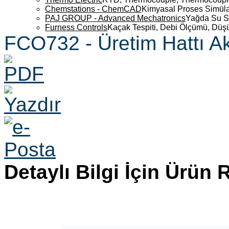
Chemstations - ChemCAD
Kimyasal Proses Simüla
PAJ GROUP - Advanced Mechatronics
Yağda Su S
Furness Controls
Kaçak Tespiti, Debi Ölçümü, Düş
FCO732 - Üretim Hattı Ak
Detaylı Bilgi İçin Ürün 