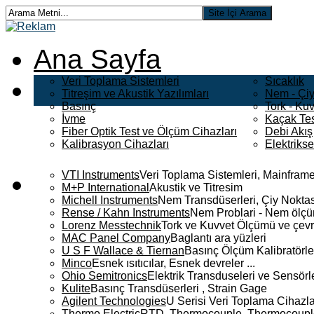
Ana Sayfa
Veri Toplama Sistemleri
Sıcaklık
Titreşim ve Akustik Yazılımları
Nem - Çiy
Basınç
Tork - Kuv
İvme
Kaçak Tes
Fiber Optik Test ve Ölçüm Cihazları
Debi Akış
Kalibrasyon Cihazları
Elektriks
VTI Instruments
Veri Toplama Sistemleri, Mainframe
M+P International
Akustik ve Titresim
Michell Instruments
Nem Transdüserleri, Çiy Noktası
Rense / Kahn Instruments
Nem Problari - Nem ölçüm
Lorenz Messtechnik
Tork ve Kuvvet Ölçümü ve çevr
MAC Panel Company
Baglantı ara yüzleri
U S F Wallace & Tiernan
Basınç Ölçüm Kalibratörle
Minco
Esnek ısıtıcılar, Esnek devreler ...
Ohio Semitronics
Elektrik Transduseleri ve Sensörler
Kulite
Basınç Transdüserleri , Strain Gage
Agilent Technologies
U Serisi Veri Toplama Cihazla
Thermo Electric
RTD, Thermocouple, Thermocouple 