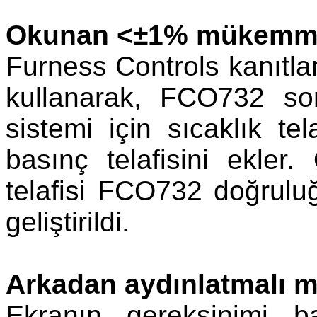
Okunan <±1% mükemme
Furness Controls kanıtlan
kullanarak, FCO732 so
sistemi için sıcaklık te
basınç telafisini ekler
telafisi FCO732 doğrulu
geliştirildi.
Arkadan aydınlatmalı m
Ekranın gereksinimi b