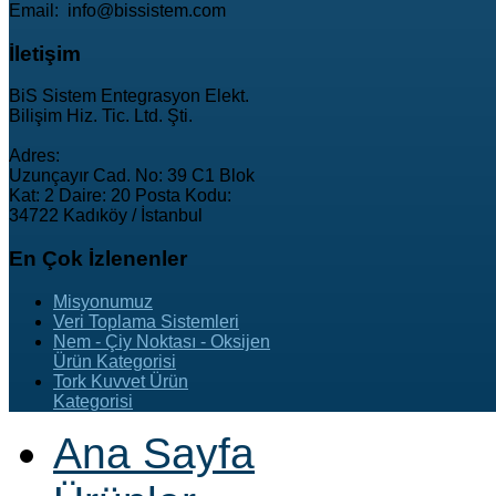
Email: info@bissistem.com
İletişim
BiS Sistem Entegrasyon Elekt.
Bilişim Hiz. Tic. Ltd. Şti.
Adres:
Uzunçayır Cad. No: 39 C1 Blok
Kat: 2 Daire: 20 Posta Kodu:
34722 Kadıköy / İstanbul
En
Çok İzlenenler
Misyonumuz
Veri Toplama Sistemleri
Nem - Çiy Noktası - Oksijen
Ürün Kategorisi
Tork Kuvvet Ürün
Kategorisi
Ana Sayfa